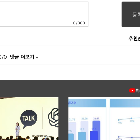
0
/
300
추천
0/0
댓글 더보기