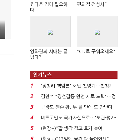
집다운 집이 필요하
편의점 전성시대
다
계
영화관의 시대는 끝
"CD로 구워오세요"
났다?
인기뉴스
1
'정청래 책임론' 꺼낸 친명계…친청계
는 추가투표 때리기...
2
김민석 "경선갈등 완전 제로 노력"…정
청래 "반명 공세 사...
3
구광모-젠슨 황, 두 달 만에 또 만난다…
로봇·AI 등 논...
4
비트코인도 국가자산으로…'보관·평가·
처분' 기준은 ...
5
(현장+)"팔 생각 접고 호가 높여
요"…'덜 똘똘한 한 채' 20...
6
(현장+)"12일엔 물건 다 들어와요"…