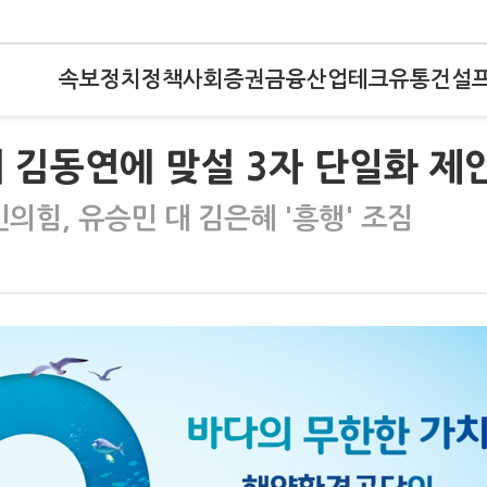
속보
정치
정책
사회
증권
금융
산업
테크
유통
건설
 김동연에 맞설 3자 단일화 제
의힘, 유승민 대 김은혜 '흥행' 조짐