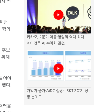
지사 선
두 번
화 합의
카카오, 2분기 매출·영업익 역대 최대…
에이전트 AI 수익화 관건
 후보
 위해
만들어야
 했다.
가입자 증가·AIDC 성장…SKT 2분기 성
장 본궤도
경쟁력을