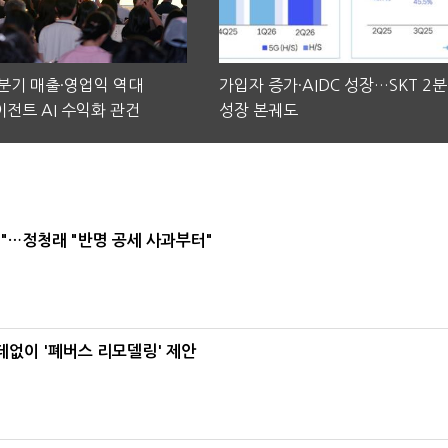
2분기 매출·영업익 역대
가입자 증가·AIDC 성장…SKT 2
전트 AI 수익화 관건
성장 본궤도
"…정청래 "반명 공세 사과부터"
데없이 '폐버스 리모델링' 제안