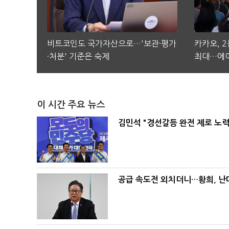
비트코인도 국가자산으로…'보관·평가
카카오, 
·처분' 기준은 숙제
최대…에이
이 시간 주요 뉴스
김민석 "경선갈등 완전 제로 노력
공급 속도전 외치더니…황희, 난