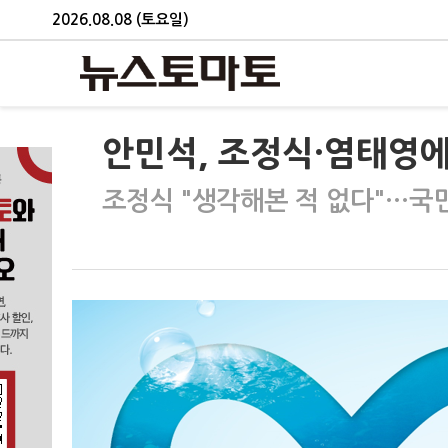
2026.08.08 (토요일)
안민석, 조정식·염태영에
조정식 "생각해본 적 없다"…국민