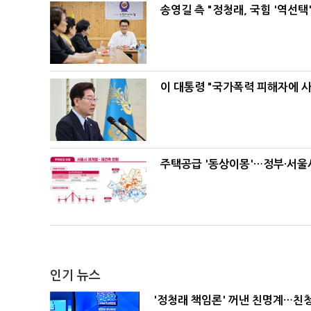
송영길 측 "정청래, 국힘 '역선
이 대통령 "국가폭력 피해자에 
주택공급 '동상이몽'…정부·서울시
인기 뉴스
'정청래 책임론' 꺼낸 친명계…친