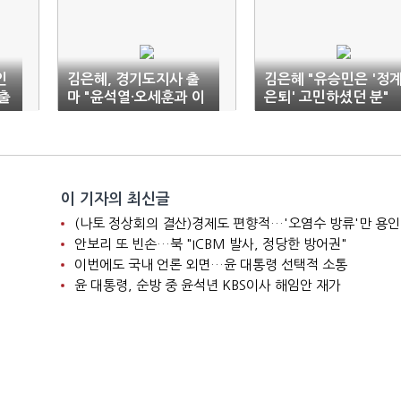
인
김은혜, 경기도지사 출
김은혜 "유승민은 '정
출
마 "윤석열·오세훈과 이
은퇴' 고민하셨던 분"
미 원팀"
이 기자의 최신글
(나토 정상회의 결산)경제도 편향적…'오염수 방류'만 용인
안보리 또 빈손…북 "ICBM 발사, 정당한 방어권"
이번에도 국내 언론 외면…윤 대통령 선택적 소통
윤 대통령, 순방 중 윤석년 KBS이사 해임안 재가