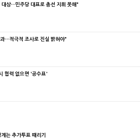
택' 대상…민주당 대표로 총선 지휘 못해"
사과…적극적 조사로 진실 밝혀야"
 협력 없으면 '공수표'
청계는 추가투표 때리기