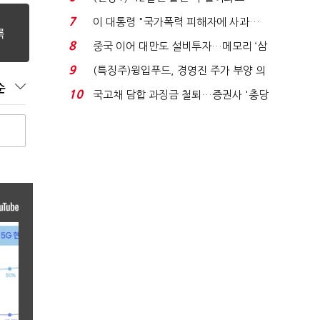
빈 매대 채우며 문 연 ...
7
이 대통령 "국가폭력 피해자에 사과…
적극적 조사로 진...
8
중국 이어 대만도 설비투자…메모리 ‘삼
국전쟁’
9
(특징주)윙입푸드, 경영진 주가 부양 의
순
지에 상한가...
10
국고채 담합 과징금 철퇴…증권사 '충당
금 폭탄' 우려...