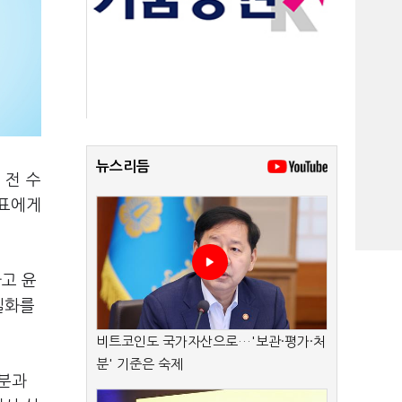
뉴스리듬
 전 수
대표에게
고 윤
일화를
비트코인도 국가자산으로…'보관·평가·처
분' 기준은 숙제
명분과