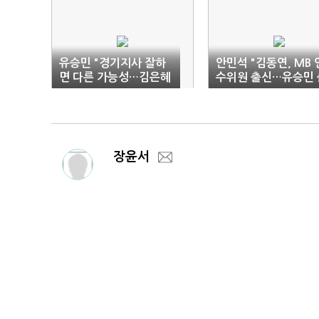
유승민 "경기지사 잘하
안민석 "김동연, MB 
면 다른 가능성…김은혜
수위원 출신…유승민 
부담스럽지 않다"
마는 생뚱 맞다"
장윤서