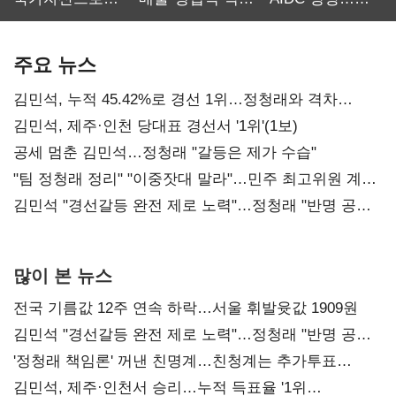
보관·평가·처분'
최대…에이전트
SKT 2분기 성장
기준은 숙제
AI 수익화 관건
본궤도
주요 뉴스
김민석, 누적 45.42%로 경선 1위…정청래와 격차
0.86%p(2보)
김민석, 제주·인천 당대표 경선서 '1위'(1보)
공세 멈춘 김민석…정청래 "갈등은 제가 수습"
"팀 정청래 정리" "이중잣대 말라"…민주 최고위원 계파
다툼 격화
김민석 "경선갈등 완전 제로 노력"…정청래 "반명 공세
사과부터"
많이 본 뉴스
전국 기름값 12주 연속 하락…서울 휘발윳값 1909원
김민석 "경선갈등 완전 제로 노력"…정청래 "반명 공세
사과부터"
'정청래 책임론' 꺼낸 친명계…친청계는 추가투표
때리기
김민석, 제주·인천서 승리…누적 득표율 '1위