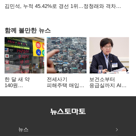
탈환'(종합)
김민석, 누적 45.42%로 경선 1위…정청래와 격차
0.86%p(2보)
함께 볼만한 뉴스
한 달 새 약
전세사기
보건소부터
140원
피해주택 매입
응급실까지 AI
급락…'역대급
1만호 돌파…
확산…지역의료
엔저'에 원화
누적 피해자
혁신 본격화
변곡점
4만278명
뉴스