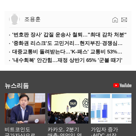
조용훈
'번호판 장사' 갑질 운송사 철퇴…"최대 감차 처분"
'중화권 리스크'도 고민거리…현지부진·경쟁심화·양안냉각
대중교통비 돌려받는다…'K-패스' 교통비 53%까지 환급
'내수회복' 안간힘…재정 상반기 65% '군불 때기'
뉴스리듬
비트코인도
카카오, 2분기
가입자 증가
국가자산으로…'
매출·영업익 역대
·AIDC 성장…