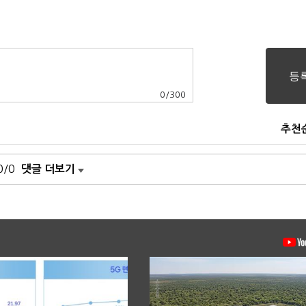
0
/
300
추천
0/0
댓글 더보기