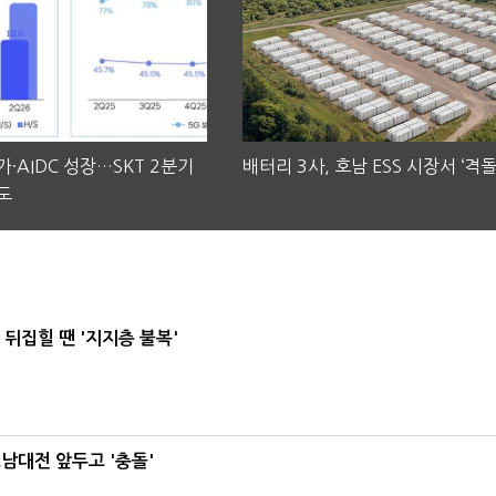
·AIDC 성장…SKT 2분기
배터리 3사, 호남 ESS 시장서 ‘격돌
도
뒤집힐 땐 '지지층 불복'
호남대전 앞두고 '충돌'