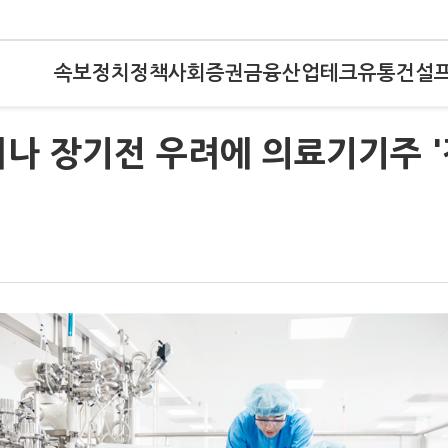
속보
정치
정책
사회
증권
금융
산업
테크
유통
건설
나 장기전 우려에 의료기기주 '