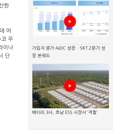
생산한
데 어
슈코 우
크라이나
가입자 증가·AIDC 성장…SKT 2분기 성
서 단
장 본궤도
배터리 3사, 호남 ESS 시장서 ‘격돌’