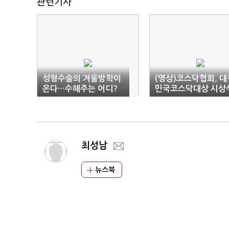
관련기사
성형수술의 겨울방학이
(영상)코스닥협회, 대
온다…수혜주는 어디?
민국코스닥대상 시상
개최…대상에 ‘테스’
최성남
뉴스북