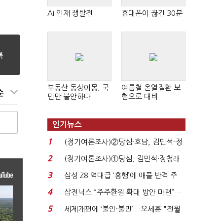
AI 인재 쟁탈전
휴대폰이 끊긴 30분
부동산 동상이몽, 국
여름철 온열질환 보
순
민만 불안하다
험으로 대비
인기뉴스
1
(정기여론조사)②당심·호남, 김민석-정
청래 '초접전'...
2
(정기여론조사)①당심, 김민석·정청래
'초접전'…대통령 ...
3
삼성 Z8 역대급 ‘흥행’에 애플 반격 주
목…9월 ‘폴...
4
삼전닉스 “주주환원 확대 방안 마련”…
로이터에 성명...
5
세제개편에 ‘불안·불만’…오세훈 "전월