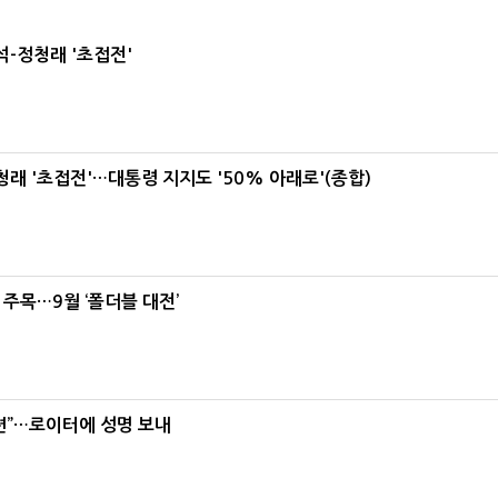
-정청래 '초접전'
래 '초접전'…대통령 지지도 '50% 아래로'(종합)
 주목…9월 ‘폴더블 대전’
련”…로이터에 성명 보내