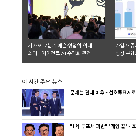
카카오, 2분기 매출·영업익 역대
가입자 증가
최대…에이전트 AI 수익화 관건
성장 본궤
이 시간 주요 뉴스
문제는 전대 이후…선호투표제로 
"1차 투표서 과반" "게임 끝"…