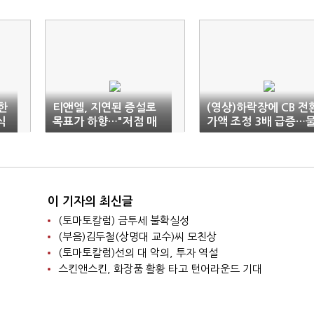
한
티앤엘, 지연된 증설로
(영상)하락장에 CB 전
식
목표가 하향…"저점 매
가액 조정 3배 급증…
수 기회"-신한
량폭탄 주의보
이 기자의 최신글
(토마토칼럼) 금투세 불확실성
(부음)김두철(상명대 교수)씨 모친상
(토마토칼럼)선의 대 악의, 투자 역설
스킨앤스킨, 화장품 활황 타고 턴어라운드 기대