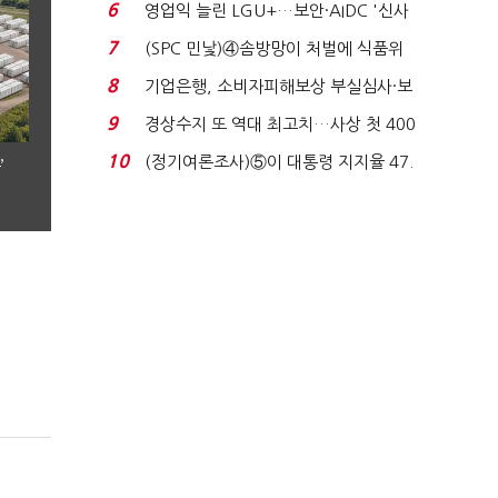
세 구하기 더 ...
6
영업익 늘린 LGU+…보안·AIDC '신사
업 드라이브'...
7
(SPC 민낯)④솜방망이 처벌에 식품위
생법 위반 반복...
8
기업은행, 소비자피해보상 부실심사·보
이스피싱 공시 ...
9
경상수지 또 역대 최고치…사상 첫 400
억달러에 '3% 성...
10
(정기여론조사)⑤이 대통령 지지율 47.
’
7%…일주일 만에 ...