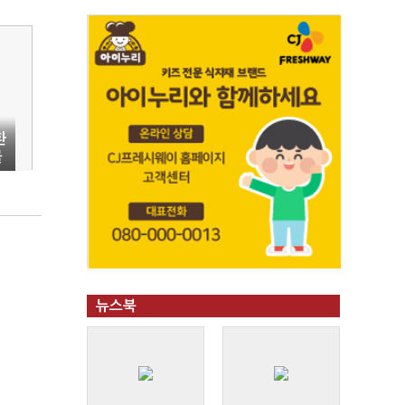
환
물
뉴스북