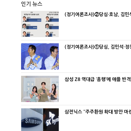
인기 뉴스
(정기여론조사)②당심·호남, 김민석
(정기여론조사)①당심, 김민석·정청
삼성 Z8 역대급 ‘흥행’에 애플 반격
삼전닉스 “주주환원 확대 방안 마