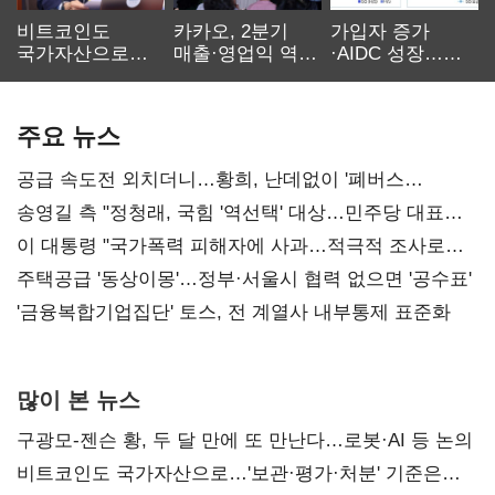
비트코인도
카카오, 2분기
가입자 증가
국가자산으로…'
매출·영업익 역대
·AIDC 성장…
보관·평가·처분'
최대…에이전트
SKT 2분기 성장
기준은 숙제
AI 수익화 관건
본궤도
주요 뉴스
공급 속도전 외치더니…황희, 난데없이 '폐버스
리모델링' 제안
송영길 측 "정청래, 국힘 '역선택' 대상…민주당 대표로
총선 지휘 못해"
이 대통령 "국가폭력 피해자에 사과…적극적 조사로
진실 밝혀야"
주택공급 '동상이몽'…정부·서울시 협력 없으면 '공수표'
'금융복합기업집단' 토스, 전 계열사 내부통제 표준화
많이 본 뉴스
구광모-젠슨 황, 두 달 만에 또 만난다…로봇·AI 등 논의
비트코인도 국가자산으로…'보관·평가·처분' 기준은