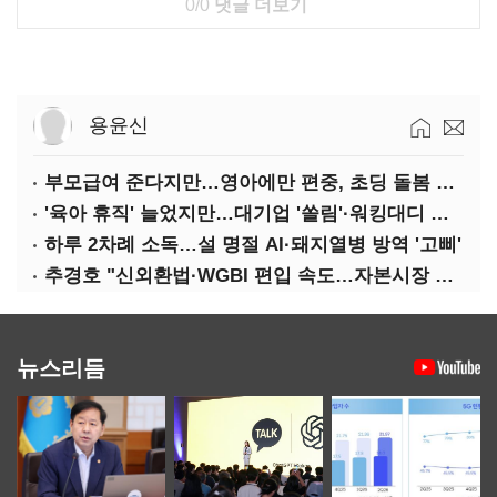
0/0
댓글 더보기
용윤신
부모급여 준다지만…영아에만 편중, 초딩 돌봄 절실
'육아 휴직' 늘었지만…대기업 '쏠림'·워킹대디 여전히 '저조'
하루 2차례 소독…설 명절 AI·돼지열병 방역 '고삐'
추경호 "신외환법·WGBI 편입 속도…자본시장 투자환경 개선"
뉴스리듬