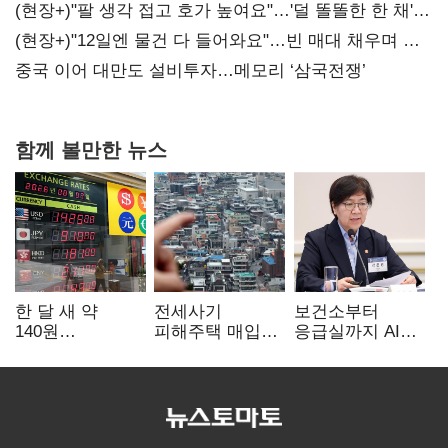
숙제
(현장+)"팔 생각 접고 호가 높여요"…'덜 똘똘한 한 채'
20억 키맞추기
(현장+)"12일엔 물건 다 들어와요"…빈 매대 채우며 문
연 홈플러스
중국 이어 대만도 설비투자…메모리 ‘삼국전쟁’
함께 볼만한 뉴스
한 달 새 약
전세사기
보건소부터
140원
피해주택 매입
응급실까지 AI
급락…'역대급
1만호 돌파…
확산…지역의료
엔저'에 원화
누적 피해자
혁신 본격화
변곡점
4만278명