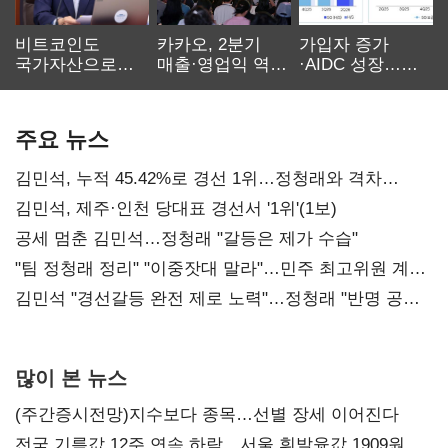
비트코인도
카카오, 2분기
가입자 증가
국가자산으로…'
매출·영업익 역대
·AIDC 성장…
보관·평가·처분'
최대…에이전트
SKT 2분기 성장
기준은 숙제
AI 수익화 관건
본궤도
주요 뉴스
김민석, 누적 45.42%로 경선 1위…정청래와 격차
0.86%p(2보)
김민석, 제주·인천 당대표 경선서 '1위'(1보)
공세 멈춘 김민석…정청래 "갈등은 제가 수습"
"팀 정청래 정리" "이중잣대 말라"…민주 최고위원 계파
다툼 격화
김민석 "경선갈등 완전 제로 노력"…정청래 "반명 공세
사과부터"
많이 본 뉴스
(주간증시전망)지수보다 종목…선별 장세 이어진다
전국 기름값 12주 연속 하락…서울 휘발윳값 1909원