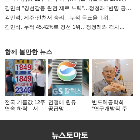
김민석 "경선갈등 완전 제로 노력"…정청래 "반명 공세
사과부터"
김민석, 제주·인천서 승리…누적 득표율 '1위
탈환'(종합)
김민석, 누적 45.42%로 경선 1위…정청래와 격차
0.86%p(2보)
함께 볼만한 뉴스
전국 기름값 12주
전쟁에 원유
반도체공학회
연속 하락…서울
공급망
“연구개발직 주
휘발윳값 1909원
흔들리자…K-
52시간제
정유, 에너지안보
개선해야”
핵심으로 재부상