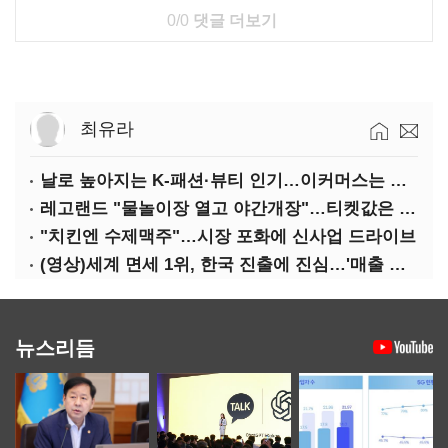
0/0
댓글 더보기
최유라
날로 높아지는 K-패션·뷰티 인기…이커머스는 역직구 키운다
레고랜드 "물놀이장 열고 야간개장"…티켓값은 동결
"치킨엔 수제맥주"…시장 포화에 신사업 드라이브
(영상)세계 면세 1위, 한국 진출에 진심…'매출 증빙' 물어봤다
뉴스리듬