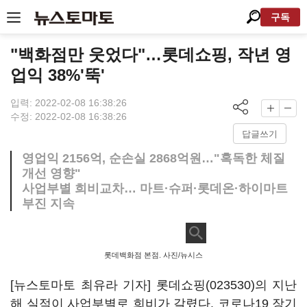
구독
"백화점만 웃었다"…롯데쇼핑, 작년 영
업익 38%'뚝'
입력: 2022-02-08 16:38:26
수정: 2022-02-08 16:38:26
답글쓰기
영업익 2156억, 순손실 2868억원…"혹독한 체질
개선 영향"
사업부별 희비교차… 마트·슈퍼·롯데온·하이마트
부진 지속
롯데백화점 본점. 사진/뉴시스
[뉴스토마토 최유라 기자]
롯데쇼핑(023530)
의 지난
해 실적이 사업부별로 희비가 갈렸다. 코로나19 장기