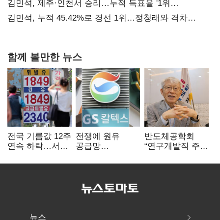
사과부터"
김민석, 제주·인천서 승리…누적 득표율 '1위
탈환'(종합)
김민석, 누적 45.42%로 경선 1위…정청래와 격차
0.86%p(2보)
함께 볼만한 뉴스
전국 기름값 12주
전쟁에 원유
반도체공학회
연속 하락…서울
공급망
“연구개발직 주
휘발윳값 1909원
흔들리자…K-
52시간제
정유, 에너지안보
개선해야”
핵심으로 재부상
뉴스