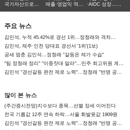
국가자산으로…'
매출·영업익 역대
·AIDC 성장…
보관·평가·처분'
최대…에이전트
SKT 2분기 성장
기준은 숙제
AI 수익화 관건
본궤도
주요 뉴스
김민석, 누적 45.42%로 경선 1위…정청래와 격차
0.86%p(2보)
김민석, 제주·인천 당대표 경선서 '1위'(1보)
공세 멈춘 김민석…정청래 "갈등은 제가 수습"
"팀 정청래 정리" "이중잣대 말라"…민주 최고위원 계파
다툼 격화
김민석 "경선갈등 완전 제로 노력"…정청래 "반명 공세
사과부터"
많이 본 뉴스
(주간증시전망)지수보다 종목…선별 장세 이어진다
전국 기름값 12주 연속 하락…서울 휘발윳값 1909원
김민석 "경선갈등 완전 제로 노력"…정청래 "반명 공세