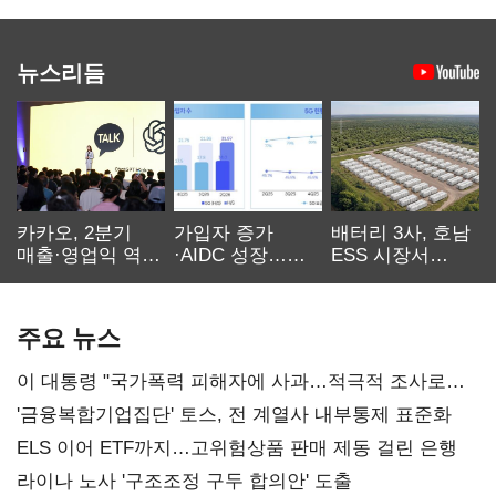
뉴스리듬
카카오, 2분기
가입자 증가
배터리 3사, 호남
매출·영업익 역대
·AIDC 성장…
ESS 시장서
최대…에이전트
SKT 2분기 성장
‘격돌’
AI 수익화 관건
본궤도
주요 뉴스
이 대통령 "국가폭력 피해자에 사과…적극적 조사로
진실 밝혀야"
'금융복합기업집단' 토스, 전 계열사 내부통제 표준화
ELS 이어 ETF까지…고위험상품 판매 제동 걸린 은행
라이나 노사 '구조조정 구두 합의안' 도출