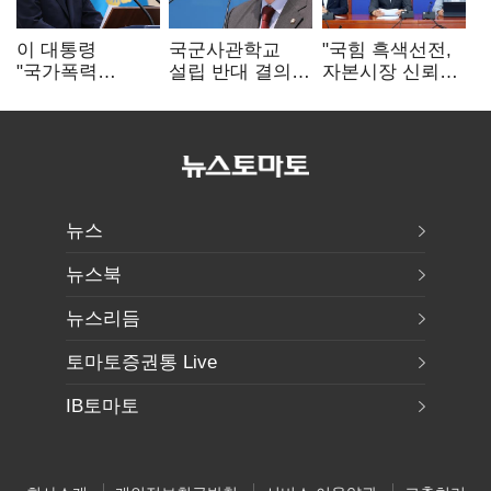
이 대통령
국군사관학교
"국힘 흑색선전,
"국가폭력
설립 반대 결의안
자본시장 신뢰
피해자에 사과…
발의…유용원
흔들어"…"김용범
적극적 조사로
"정치적 목적
경질하라"
진실 밝혀야"
추진 즉각 중단"
뉴스
뉴스북
뉴스리듬
토마토증권통 Live
IB토마토