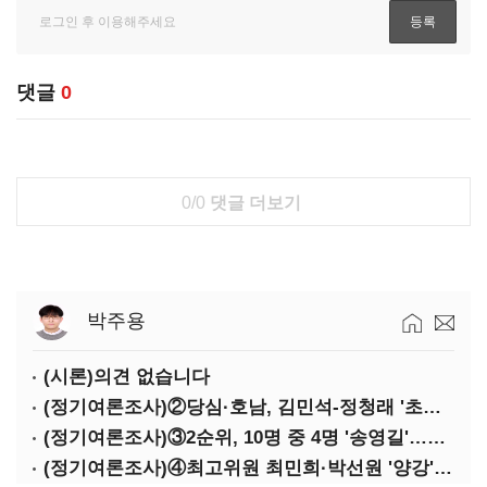
댓글
0
0/0
댓글 더보기
박주용
(시론)의견 없습니다
(정기여론조사)②당심·호남, 김민석-정청래 '초접전'
(정기여론조사)③2순위, 10명 중 4명 '송영길'…정청래 '한 자릿수'
(정기여론조사)④최고위원 최민희·박선원 '양강'…서미화·이성윤·임미애 뒤이어