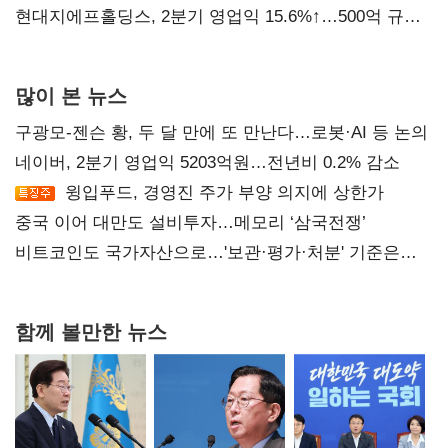
현대지에프홀딩스, 2분기 영업익 15.6%↑…500억 규모
자사주 매입
많이 본 뉴스
구광모-젠슨 황, 두 달 만에 또 만난다…로봇·AI 등 논의
네이버, 2분기 영업익 5203억원…전년비 0.2% 감소
윙입푸드, 경영진 주가 부양 의지에 상한가
중국 이어 대만도 설비투자…메모리 ‘삼국전쟁’
비트코인도 국가자산으로…'보관·평가·처분' 기준은
숙제
함께 볼만한 뉴스