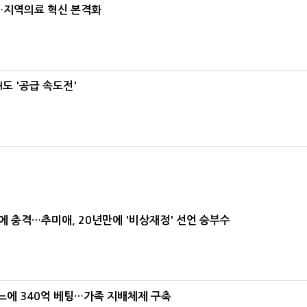
…지역의료 혁신 본격화
도 '공급 속도전'
간에 충격…추미애, 20년만에 '비상재정' 선언 승부수
본느에 340억 베팅…가족 지배체제 구축