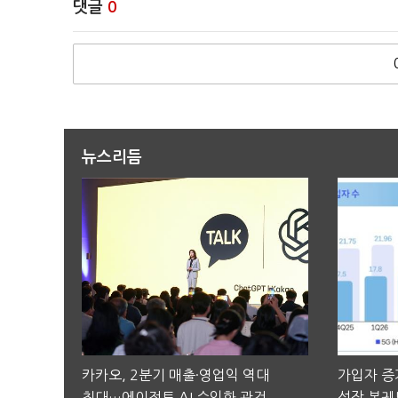
댓글
0
뉴스리듬
카카오, 2분기 매출·영업익 역대
가입자 증가
최대…에이전트 AI 수익화 관건
성장 본궤