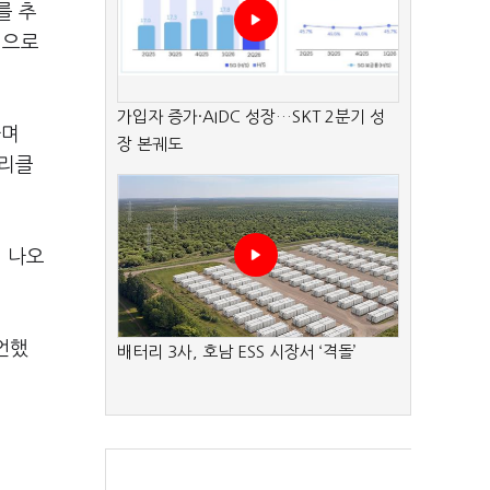
를 추
력으로
가입자 증가·AIDC 성장…SKT 2분기 성
라며
장 본궤도
펠리클
일 나오
언했
배터리 3사, 호남 ESS 시장서 ‘격돌’