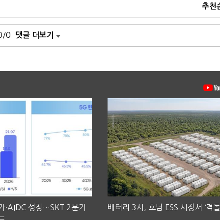
추천
0/0
댓글 더보기
·AIDC 성장…SKT 2분기
배터리 3사, 호남 ESS 시장서 ‘격돌
도