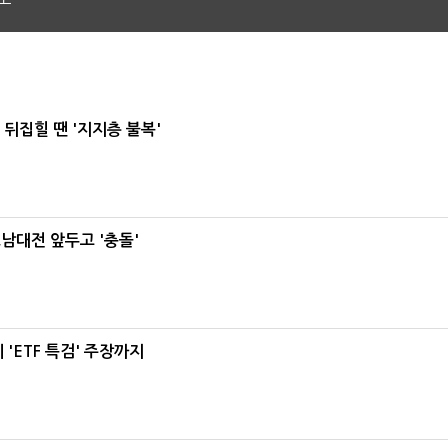
뒤집힐 땐 '지지층 불복'
호남대전 앞두고 '충돌'
'ETF 특검' 주장까지