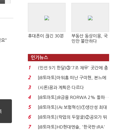
휴대폰이 끊긴 30분
부동산 동상이몽, 국
필요"
민만 불안하다
인기뉴스
1
(민선 9기 한달)③'7조 채무' 곳간에 충
격…추미애, 20년...
2
[IB토마토]아워홈 떠난 구미현, 본느에
340억 베팅…가...
3
(시론)꿈과 계획은 다르다
4
[IB토마토]JB금융 RORWA 2% 돌파…
실적 견인은 은행 ...
5
[IB토마토](AI 보험혁신)①생산성 최대
80% 개선…현실...
6
[IB토마토](락업의 두얼굴)②공모가 뛰
자 첫날 매도…FI ...
7
[IB토마토]HD현대엔솔, '한국판 IRA'