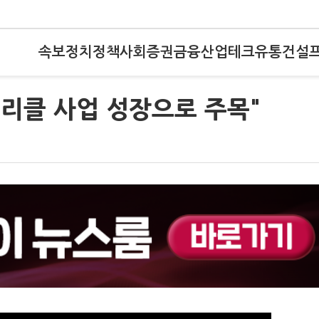
속보
정치
정책
사회
증권
금융
산업
테크
유통
건설
펠리클 사업 성장으로 주목"