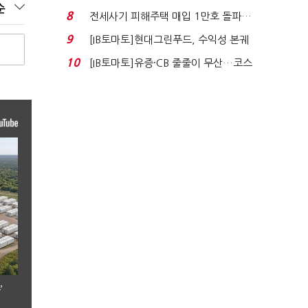
순
수혜 부상…세액공...
8
전세사기 피해주택 매입 1만호 돌파…
누적 피해자 4만2...
9
[IB토마토]현대그린푸드, 수익성 본궤
도…실적 개선에 ...
10
[IB토마토]유증·CB 줄줄이 무산…코스
닥 벌점 급증에 ...
’