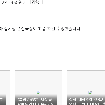
 2만2950원에 마감했다.
라 김기성 편집국장이 최종 확인·수정했습니다.
부
(특징주)GST, 시장 급
삼성, 내달 9일 '갤럭시
반
락에도 강세 지속…2.6
언팩'… "차세대 모바