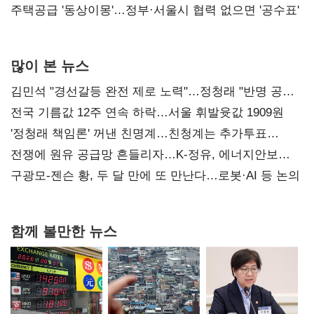
진실 밝혀야"
주택공급 '동상이몽'…정부·서울시 협력 없으면 '공수표'
많이 본 뉴스
김민석 "경선갈등 완전 제로 노력"…정청래 "반명 공세
사과부터"
전국 기름값 12주 연속 하락…서울 휘발윳값 1909원
'정청래 책임론' 꺼낸 친명계…친청계는 추가투표
때리기
전쟁에 원유 공급망 흔들리자…K-정유, 에너지안보
핵심으로 재부상
구광모-젠슨 황, 두 달 만에 또 만난다…로봇·AI 등 논의
함께 볼만한 뉴스