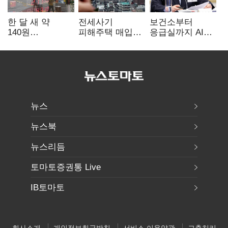
한 달 새 약
전세사기
보건소부터
140원
피해주택 매입
응급실까지 AI
급락…'역대급
1만호 돌파…
확산…지역의료
엔저'에 원화
누적 피해자
혁신 본격화
변곡점
4만278명
뉴스
뉴스북
뉴스리듬
토마토증권통 Live
IB토마토