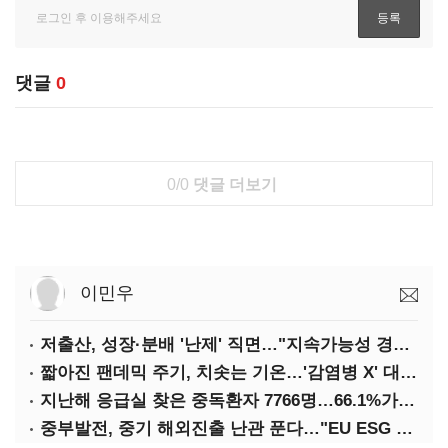
댓글
0
0/0
댓글 더보기
이민우
저출산, 성장·분배 '난제' 직면…"지속가능성 경고등"
짧아진 팬데믹 주기, 치솟는 기온…'감염병 X' 대비해야
지난해 응급실 찾은 중독환자 7766명…66.1%가 '의도적 중독'
중부발전, 중기 해외진출 난관 푼다…"EU ESG 실사 공동 대응"