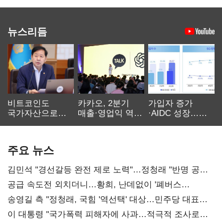
뉴스리듬
비트코인도
카카오, 2분기
가입자 증가
국가자산으로…'
매출·영업익 역대
·AIDC 성장…
보관·평가·처분'
최대…에이전트
SKT 2분기 성장
기준은 숙제
AI 수익화 관건
본궤도
주요 뉴스
김민석 "경선갈등 완전 제로 노력"…정청래 "반명 공세
사과부터"
공급 속도전 외치더니…황희, 난데없이 '폐버스
리모델링' 제안
송영길 측 "정청래, 국힘 '역선택' 대상…민주당 대표로
총선 지휘 못해"
이 대통령 "국가폭력 피해자에 사과…적극적 조사로