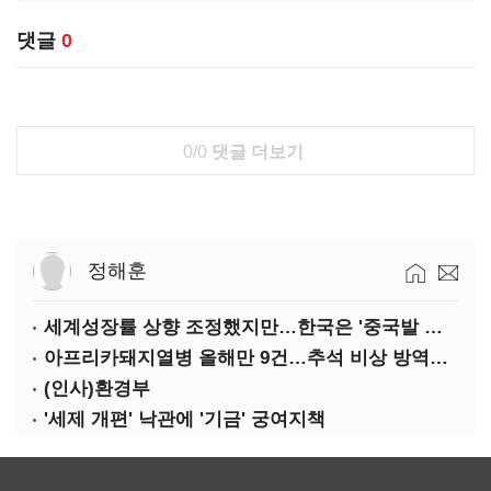
댓글
0
0/0
댓글 더보기
정해훈
세계성장률 상향 조정했지만…한국은 '중국발 살얼음판'
아프리카돼지열병 올해만 9건…추석 비상 방역에 '총력'
(인사)환경부
'세제 개편' 낙관에 '기금' 궁여지책