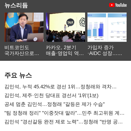
뉴스리듬
비트코인도
카카오, 2분기
가입자 증가
국가자산으로…'
매출·영업익 역대
·AIDC 성장…
보관·평가·처분'
최대…에이전트
SKT 2분기 성장
기준은 숙제
AI 수익화 관건
본궤도
주요 뉴스
김민석, 누적 45.42%로 경선 1위…정청래와 격차
0.86%p(2보)
김민석, 제주·인천 당대표 경선서 '1위'(1보)
공세 멈춘 김민석…정청래 "갈등은 제가 수습"
"팀 정청래 정리" "이중잣대 말라"…민주 최고위원 계파
다툼 격화
김민석 "경선갈등 완전 제로 노력"…정청래 "반명 공세
사과부터"