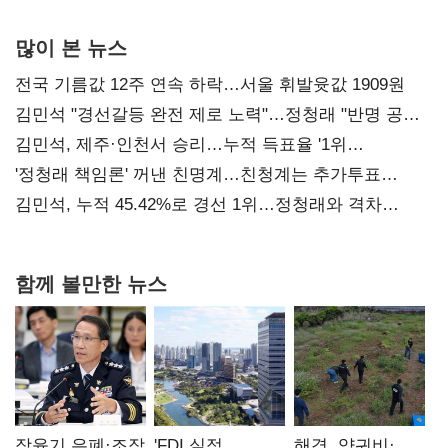
많이 본 뉴스
전국 기름값 12주 연속 하락…서울 휘발윳값 1909원
김민석 "경선갈등 완전 제로 노력"…정청래 "반명 공세
사과부터"
김민석, 제주·인천서 승리…누적 득표율 '1위
탈환'(종합)
'정청래 책임론' 꺼낸 친명계…친청계는 추가투표
때리기
김민석, 누적 45.42%로 경선 1위…정청래와 격차
0.86%p(2보)
함께 볼만한 뉴스
장윤기 은폐·조작
'FDI 실적
해경, 양귀비·