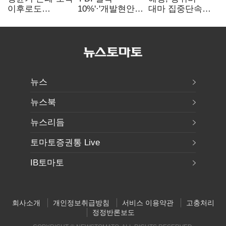
이후로도
10%'·'개발현안
대마 집중단속…
정보유출·
산적'…
4개월 동안
내부비위…경찰
인천경제청장
249명 검거
신뢰는 어디에
구원투수 찾기
뉴스
뉴스북
뉴스리듬
토마토증권통 Live
IB토마토
회사소개
개인정보취급방침
서비스 이용약관
고충처리
정정반론보도