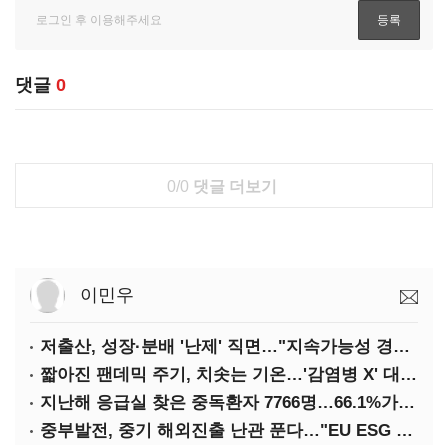
댓글
0
0/0
댓글 더보기
이민우
저출산, 성장·분배 '난제' 직면…"지속가능성 경고등"
짧아진 팬데믹 주기, 치솟는 기온…'감염병 X' 대비해야
지난해 응급실 찾은 중독환자 7766명…66.1%가 '의도적 중독'
중부발전, 중기 해외진출 난관 푼다…"EU ESG 실사 공동 대응"