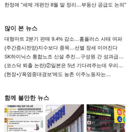
한정애 "세제 개편안 8월 말 정리…부동산 공급도 논의"
많이 본 뉴스
대형마트 2분기 판매 9.4% 감소…홈플러스 사태 여파
(주간증시전망)지수보다 종목…선별 장세 이어진다
SK하이닉스 통합노조 신설 추진…구성원 간 성과급
불만 확산
(코스닥 퇴출 논란)②일본은 5년 기다려주는데 우리는
당장 퇴출?…시간만으론 부족한 코스닥 구하기
(현장+)'폭염중대경보'에도 농촌 이주노동자는
강행군…'야외작업 중지' 권고도 무시
함께 볼만한 뉴스