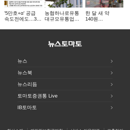
'5만호+α' 공급
농협하나로유통
한 달 새 약
속도전에도…3대
대규모유통업법
140원
난제 '첩첩산중'
위반 적발…
급락…'역대급
공정위, 과징금
엔저'에 원화
4억6200만원
변곡점
부과
뉴스
뉴스북
뉴스리듬
토마토증권통 Live
IB토마토