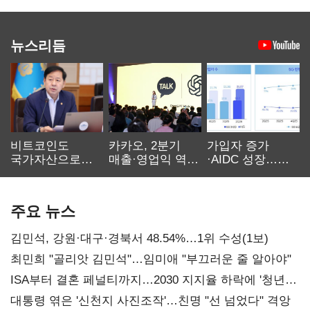
뉴스리듬
비트코인도
카카오, 2분기
가입자 증가
국가자산으로…'
매출·영업익 역대
·AIDC 성장…
보관·평가·처분'
최대…에이전트
SKT 2분기 성장
기준은 숙제
AI 수익화 관건
본궤도
주요 뉴스
김민석, 강원·대구·경북서 48.54%…1위 수성(1보)
최민희 "골리앗 김민석"…임미애 "부끄러운 줄 알아야"
ISA부터 결혼 페널티까지…2030 지지율 하락에 '청년
챙기기'
대통령 엮은 '신천지 사진조작'…친명 "선 넘었다" 격앙