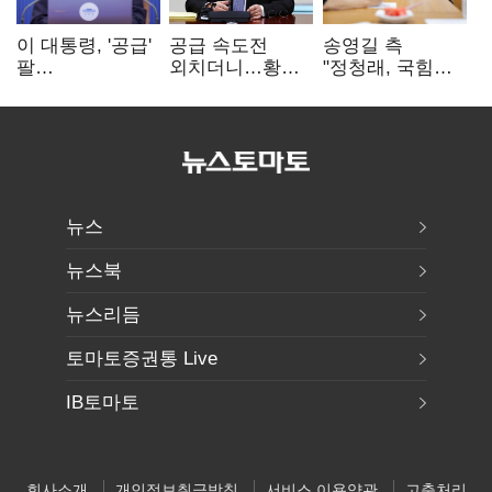
이 대통령, '공급'
공급 속도전
송영길 측
팔
외치더니…황희,
"정청래, 국힘
걷어붙였는데…
난데없이 '폐버스
'역선택' 대상…
여 내부선
리모델링' 제안
민주당 대표로
'부동산
총선 지휘 못해"
망언'(종합)
뉴스
뉴스북
뉴스리듬
토마토증권통 Live
IB토마토
회사소개
개인정보취급방침
서비스 이용약관
고충처리