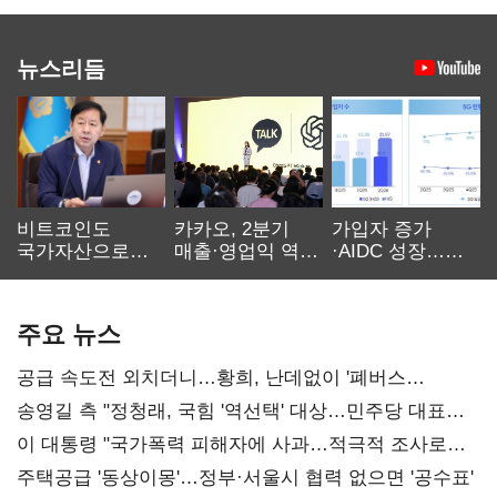
뉴스리듬
비트코인도
카카오, 2분기
가입자 증가
국가자산으로…'
매출·영업익 역대
·AIDC 성장…
보관·평가·처분'
최대…에이전트
SKT 2분기 성장
기준은 숙제
AI 수익화 관건
본궤도
주요 뉴스
공급 속도전 외치더니…황희, 난데없이 '폐버스
리모델링' 제안
송영길 측 "정청래, 국힘 '역선택' 대상…민주당 대표로
총선 지휘 못해"
이 대통령 "국가폭력 피해자에 사과…적극적 조사로
진실 밝혀야"
주택공급 '동상이몽'…정부·서울시 협력 없으면 '공수표'