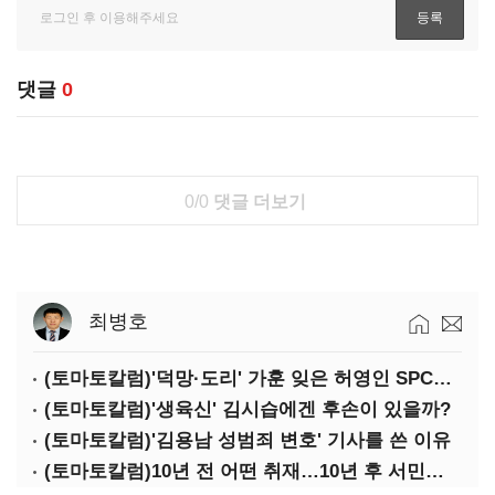
댓글
0
0/0
댓글 더보기
최병호
(토마토칼럼)'덕망·도리' 가훈 잊은 허영인 SPC그룹 회장
(토마토칼럼)'생육신' 김시습에겐 후손이 있을까?
(토마토칼럼)'김용남 성범죄 변호' 기사를 쓴 이유
(토마토칼럼)10년 전 어떤 취재…10년 후 서민석·박상용