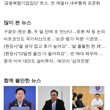
'금융복합기업집단' 토스, 전 계열사 내부통제 표준화
많이 본 뉴스
구광모-젠슨 황, 두 달 만에 또 만난다…로봇·AI 등 논의
비트코인도 국가자산으로…'보관·평가·처분' 기준은
숙제
(현장+)"팔 생각 접고 호가 높여요"…'덜 똘똘한 한 채'
20억 키맞추기
(현장+)"12일엔 물건 다 들어와요"…빈 매대 채우며 문
연 홈플러스
중국 이어 대만도 설비투자…메모리 ‘삼국전쟁’
함께 볼만한 뉴스