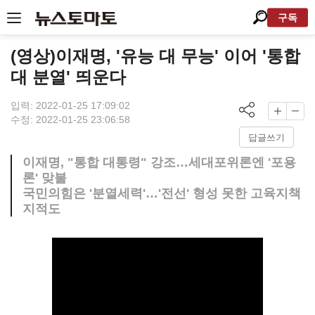
구독
(영상)이재명, '유능 대 무능' 이어 '통합
대 분열' 띄운다
입력: 2022-01-25 17:09:02
수정: 2022-01-25 23:06:58
답글쓰기
이재명, "통합 대통령" 강조…세대포위론엔 '포용
론' 맞불
국민의힘은 '분열세력'…'전선' 형성 못한 고육지책
지적도