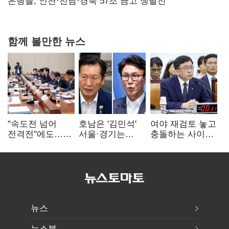
사망…"안전관리체계 재점검"
은행들, 인천·전남·경북 57조 금고 쟁탈전
함께 볼만한 뉴스
"속도전 넘어
호남은 '김민석'
여야 재검토 놓고
전격전"에도…
서울·경기는
충돌하는 사이…
군공항 이전부터
'정청래'…최종
선관위 "투표자
주 52시간까지
승자는 '안갯속'
수 오차 당연"
'뇌관'
뉴스
뉴스북