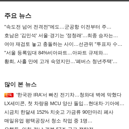
기준은 숙제
AI 수익화 관건
주요 뉴스
"속도전 넘어 전격전"에도…군공항 이전부터 주
52시간까지 '뇌관'
호남은 '김민석' 서울·경기는 '정청래'…최종 승자는
'안갯속'
여야 재검토 놓고 충돌하는 사이…선관위 "투표자 수
오차 당연"
"서울 등록임대 84%비아파트…아파트 규제와
달리해야"
황희, 사흘 만에 고개 숙였지만…'폐버스 청년주택'
후폭풍
많이 본 뉴스
'한국판 IRA'서 빠진 전기차…청와대 벽에 막혔다
LX세미콘, 첫 차량용 MCU 양산 돌입…현대차·기아에
공급
시금치 한달새 152% 치솟고 가금류 90만마리 폐사
매일유업 평택공장서 청소 작업 중 1명