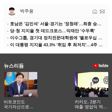
박주용
호남은 '김민석' 서울·경기는 '정청래'…최종 승자는 '안갯속'
당·청 지지율 첫 데드크로스…악재만 '수두룩'
이수그룹, 경기대 정치전문대학원에 '펠로우십 기금' 3900만원 출연
이 대통령 지지율 43.3% '취임 후 최저치'…4주 연속 '하락'
뉴스리듬
비트코인도
카카오, 2분기
국가자산으로…'
매출·영업익 역대
보관·평가·처분'
최대…에이전트