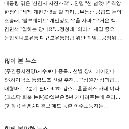
대통령 엮은 '신천지 사진조작'…친명 "선 넘었다" 격앙
한정애 "세제 개편안 8월 말 정리…부동산 공급도 논의"
조승래, '블루웨이브' 개인정보 유출 사과 "무거운 책임
통감"
김민석 "일하는 당대표"…정청래 "의리가 제일 중요"
농협하나로유통 대규모유통업법 위반 적발…공정위,
과징금 4억6200만원 부과
많이 본 뉴스
(주간증시전망)지수보다 종목…선별 장세 이어진다
SK하이닉스 통합노조 신설 추진…구성원간 성과급
불만 확산
대형마트 2분기 판매 9.4% 감소…홈플러스 사태 여파
(코스닥 퇴출 논란)②일본은 5년 기다려주는데 우리는
당장 퇴출?…시간만으론 부족한 코스닥 구하기
(현장+)'폭염중대경보'에도 농촌 이주노동자는
강행군…'야외작업 중지' 권고도 무시
함께 볼만한 뉴스