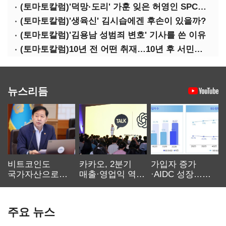
(토마토칼럼)'덕망·도리' 가훈 잊은 허영인 SPC그룹 회장
(토마토칼럼)'생육신' 김시습에겐 후손이 있을까?
(토마토칼럼)'김용남 성범죄 변호' 기사를 쓴 이유
(토마토칼럼)10년 전 어떤 취재…10년 후 서민석·박상용
뉴스리듬
비트코인도
카카오, 2분기
가입자 증가
국가자산으로…'
매출·영업익 역대
·AIDC 성장…
보관·평가·처분'
최대…에이전트
SKT 2분기 성장
기준은 숙제
AI 수익화 관건
본궤도
주요 뉴스