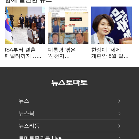
ISA부터 결혼
대통령 엮은
한정애 "세제
페널티까지…
'신천지
개편안 8월 말
2030 지지율
사진조작'…친명
정리…부동산
하락에 '청년
"선 넘었다" 격앙
공급도 논의"
챙기기'
뉴스
뉴스북
뉴스리듬
토마토증권통 Live