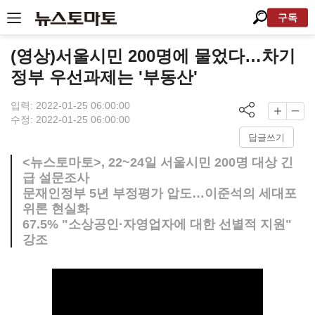
구독
(영상)서울시민 200명에 물었다…차기
정부 우선과제는 '부동산'
입력: 2022-01-25 06:00:00
수정: 2022-01-25 06:00:00
답글쓰기
<뉴스토마토>, 22~24일 서울시민 200명 대상 긴
급 설문조사
문재인정부 5년 부정평가 압도…이준석의 세대포
위론 현실화
67.5% "소상공인·자영업자에 대한 선별적 지원"
강조