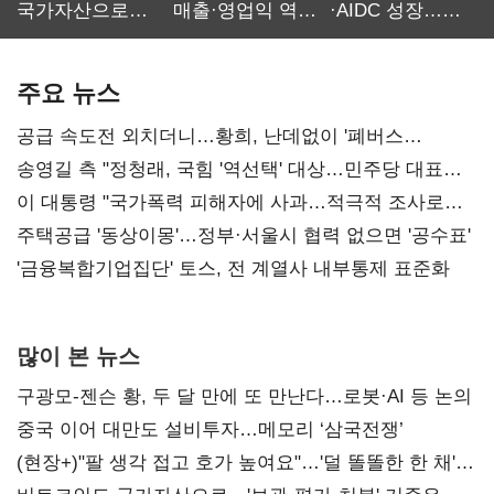
국가자산으로…'
매출·영업익 역대
·AIDC 성장…
보관·평가·처분'
최대…에이전트
SKT 2분기 성장
기준은 숙제
AI 수익화 관건
본궤도
주요 뉴스
공급 속도전 외치더니…황희, 난데없이 '폐버스
리모델링' 제안
송영길 측 "정청래, 국힘 '역선택' 대상…민주당 대표로
총선 지휘 못해"
이 대통령 "국가폭력 피해자에 사과…적극적 조사로
진실 밝혀야"
주택공급 '동상이몽'…정부·서울시 협력 없으면 '공수표'
'금융복합기업집단' 토스, 전 계열사 내부통제 표준화
많이 본 뉴스
구광모-젠슨 황, 두 달 만에 또 만난다…로봇·AI 등 논의
중국 이어 대만도 설비투자…메모리 ‘삼국전쟁’
(현장+)"팔 생각 접고 호가 높여요"…'덜 똘똘한 한 채'