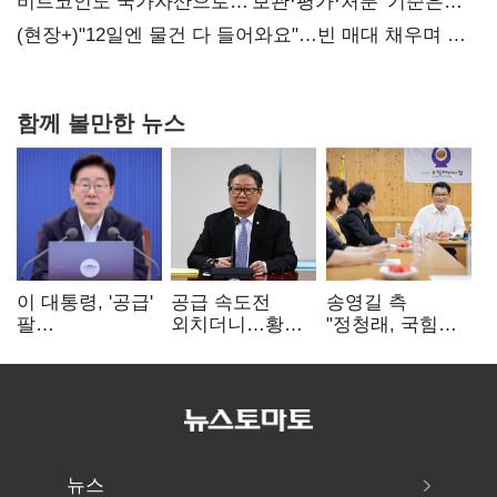
20억 키맞추기
비트코인도 국가자산으로…'보관·평가·처분' 기준은
숙제
(현장+)"12일엔 물건 다 들어와요"…빈 매대 채우며 문
연 홈플러스
함께 볼만한 뉴스
이 대통령, '공급'
공급 속도전
송영길 측
팔
외치더니…황희,
"정청래, 국힘
걷어붙였는데…
난데없이 '폐버스
'역선택' 대상…
여 내부선
리모델링' 제안
민주당 대표로
'부동산
총선 지휘 못해"
망언'(종합)
뉴스