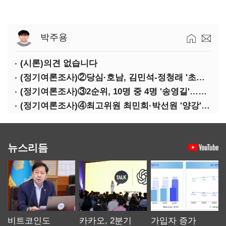
박주용
(시론)의견 없습니다
(정기여론조사)②당심·호남, 김민석-정청래 '초접전'
(정기여론조사)③2순위, 10명 중 4명 '송영길'…정청래 '한 자릿수'
(정기여론조사)④최고위원 최민희·박선원 '양강'…서미화·이성윤·임미애 뒤이어
뉴스리듬
비트코인도
카카오, 2분기
가입자 증가