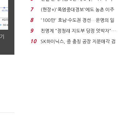
침체에 재무 ...
7
(현장+)'폭염중대경보'에도 농촌 이주
노동자는 강행군…'야...
8
'100만' 호남·수도권 경선…운명의 일
주일
9
친명계 "정청래 지도부 당정 엇박자"…
분기
친청계 "신천지 오...
10
SK하이닉스, 중 충칭 공장 지분매각 검
토?…“확정된 바...