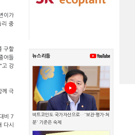
 변이가
총리 중
를 구할
뉴스리듬
 줄어들
"고 강
함께 극
비트코인도 국가자산으로…'보관·평가·처
대비 7
분' 기준은 숙제
해 다시