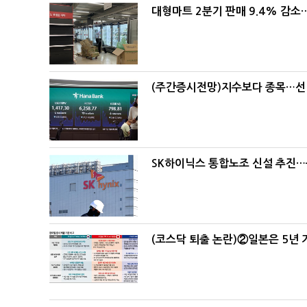
대형마트 2분기 판매 9.4% 감
(주간증시전망)지수보다 종목…선
SK하이닉스 통합노조 신설 추진…
(코스닥 퇴출 논란)②일본은 5년