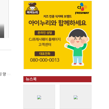
김민석 "TK 유세에 도움되는 당대표"…정청래 "벌써 대표된 양 당직 배분"
뉴스북