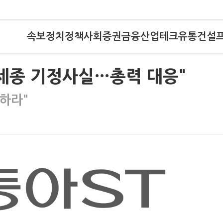
속보
정치
정책
사회
증권
금융
산업
테크
유통
건설
우세종 기정사실…총력 대응"
하라"