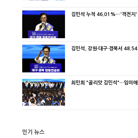
김민석 누적 46.01%…'격전지'
김민석, 강원·대구·경북서 48.5
최민희 "골리앗 김민석"…임미애
인기 뉴스