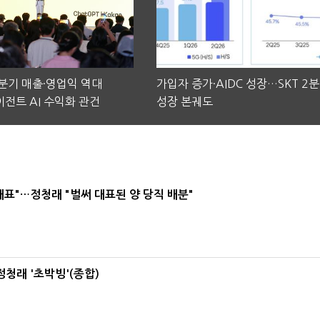
2분기 매출·영업익 역대
가입자 증가·AIDC 성장…SKT 2
전트 AI 수익화 관건
성장 본궤도
대표"…정청래 "벌써 대표된 양 당직 배분"
정청래 '초박빙'(종합)