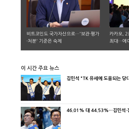
비트코인도 국가자산으로…'보관·평가
카카오, 
·처분' 기준은 숙제
최대…에이
이 시간 주요 뉴스
김민석 "TK 유세에 도움되는 당
46.01% 대 44.53%…김민석·