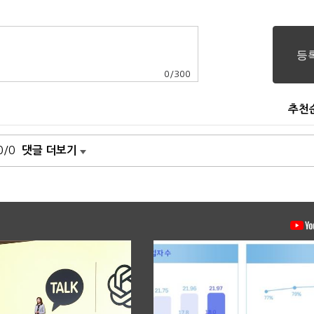
0
/
300
추천
0/0
댓글 더보기