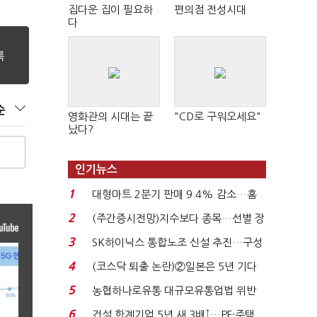
집다운 집이 필요하
편의점 전성시대
다
순
영화관의 시대는 끝
"CD로 구워오세요"
났다?
인기뉴스
1
대형마트 2분기 판매 9.4% 감소…홈
플러스 사태 여파...
2
(주간증시전망)지수보다 종목…선별 장
세 이어진다...
3
SK하이닉스 통합노조 신설 추진…구성
원 간 성과급 불...
4
(코스닥 퇴출 논란)②일본은 5년 기다
려주는데 우리는 ...
5
농협하나로유통 대규모유통업법 위반
적발…공정위, 과...
6
건설 한계기업 5년 새 3배↑…PF·주택