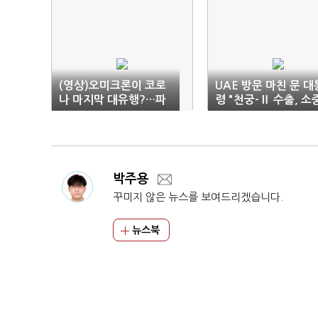
(영상)오미크론이 코로
UAE 방문 마친 문 대
나 마지막 대유행?…파
령 "천궁-Ⅱ 수출, 소
우치 "글쎄"
한 우정의 결실"
박주용
꾸미지 않은 뉴스를 보여드리겠습니다.
뉴스북