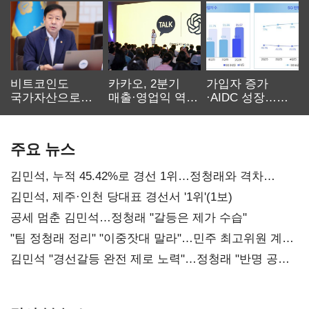
비트코인도
카카오, 2분기
가입자 증가
국가자산으로…'
매출·영업익 역대
·AIDC 성장…
보관·평가·처분'
최대…에이전트
SKT 2분기 성장
기준은 숙제
AI 수익화 관건
본궤도
주요 뉴스
김민석, 누적 45.42%로 경선 1위…정청래와 격차
0.86%p(2보)
김민석, 제주·인천 당대표 경선서 '1위'(1보)
공세 멈춘 김민석…정청래 "갈등은 제가 수습"
"팀 정청래 정리" "이중잣대 말라"…민주 최고위원 계파
다툼 격화
김민석 "경선갈등 완전 제로 노력"…정청래 "반명 공세
사과부터"