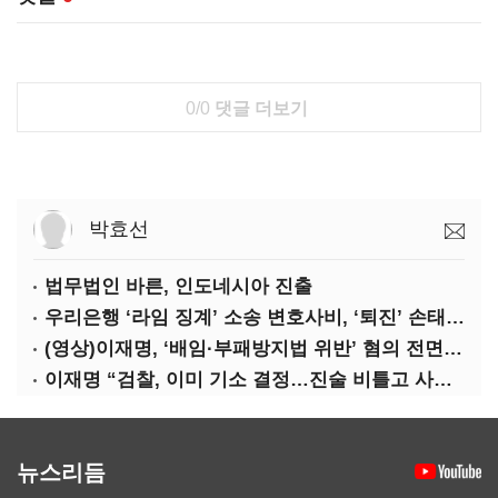
0/0
댓글 더보기
박효선
법무법인 바른, 인도네시아 진출
우리은행 ‘라임 징계’ 소송 변호사비, ‘퇴진’ 손태승 회장 개인이 납부하나
(영상)이재명, ‘배임·부패방지법 위반’ 혐의 전면 반박(종합)
이재명 “검찰, 이미 기소 결정…진술 비틀고 사건 조작에 악용”
뉴스리듬