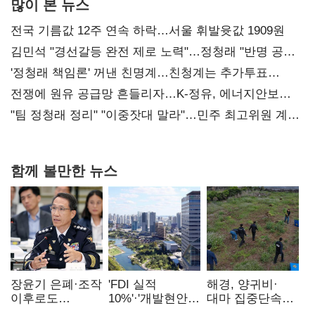
많이 본 뉴스
전국 기름값 12주 연속 하락…서울 휘발윳값 1909원
김민석 "경선갈등 완전 제로 노력"…정청래 "반명 공세
사과부터"
'정청래 책임론' 꺼낸 친명계…친청계는 추가투표
때리기
전쟁에 원유 공급망 흔들리자…K-정유, 에너지안보
핵심으로 재부상
"팀 정청래 정리" "이중잣대 말라"…민주 최고위원 계파
다툼 격화
함께 볼만한 뉴스
장윤기 은폐·조작
'FDI 실적
해경, 양귀비·
이후로도
10%'·'개발현안
대마 집중단속…
정보유출·
산적'…
4개월 동안