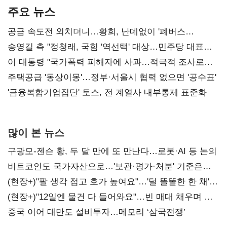
주요 뉴스
공급 속도전 외치더니…황희, 난데없이 '폐버스
리모델링' 제안
송영길 측 "정청래, 국힘 '역선택' 대상…민주당 대표로
총선 지휘 못해"
이 대통령 "국가폭력 피해자에 사과…적극적 조사로
진실 밝혀야"
주택공급 '동상이몽'…정부·서울시 협력 없으면 '공수표'
'금융복합기업집단' 토스, 전 계열사 내부통제 표준화
많이 본 뉴스
구광모-젠슨 황, 두 달 만에 또 만난다…로봇·AI 등 논의
비트코인도 국가자산으로…'보관·평가·처분' 기준은
숙제
(현장+)"팔 생각 접고 호가 높여요"…'덜 똘똘한 한 채'
20억 키맞추기
(현장+)"12일엔 물건 다 들어와요"…빈 매대 채우며 문
연 홈플러스
중국 이어 대만도 설비투자…메모리 ‘삼국전쟁’