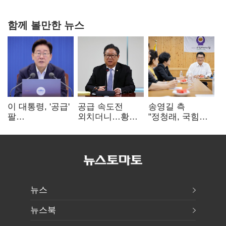
함께 볼만한 뉴스
이 대통령, '공급'
공급 속도전
송영길 측
팔
외치더니…황희,
"정청래, 국힘
걷어붙였는데…
난데없이 '폐버스
'역선택' 대상…
여 내부선
리모델링' 제안
민주당 대표로
'부동산
총선 지휘 못해"
망언'(종합)
뉴스
뉴스북