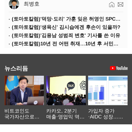
최병호
(토마토칼럼)'덕망·도리' 가훈 잊은 허영인 SPC그룹 회장
(토마토칼럼)'생육신' 김시습에겐 후손이 있을까?
(토마토칼럼)'김용남 성범죄 변호' 기사를 쓴 이유
(토마토칼럼)10년 전 어떤 취재…10년 후 서민석·박상용
뉴스리듬
비트코인도
카카오, 2분기
가입자 증가
국가자산으로…'
매출·영업익 역대
·AIDC 성장…
보관·평가·처분'
최대…에이전트
SKT 2분기 성장
기준은 숙제
AI 수익화 관건
본궤도