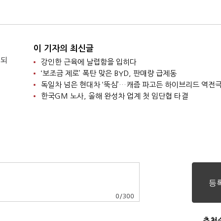
피해 확인 중
문가 급파"
이 기자의 최신글
 되
강인한 근육에 날렵함을 입히다
‘보조금 제로’ 폭탄 맞은 BYD, 판매량 급제동
독일차 넘은 현대차 ‘뚝심’…캐즘 파고든 하이브리드 역전
한국GM 노사, 올해 완성차 업계 첫 임단협 타결
0
/
300
추천