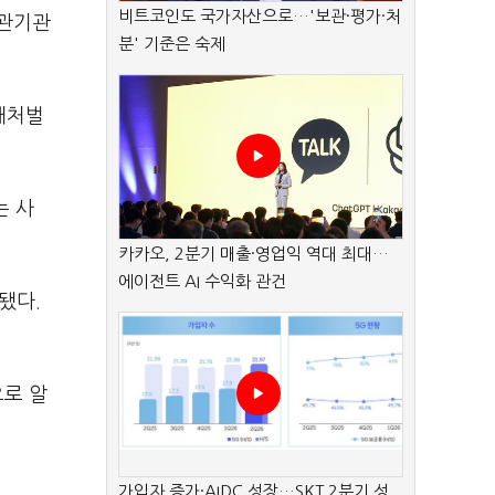
비트코인도 국가자산으로…'보관·평가·처
유관기관
분' 기준은 숙제
해처벌
는 사
카카오, 2분기 매출·영업익 역대 최대…
에이전트 AI 수익화 관건
됐다.
으로 알
가입자 증가·AIDC 성장…SKT 2분기 성