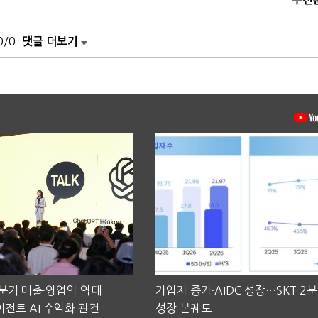
0/0
댓글 더보기
2분기 매출·영업익 역대
가입자 증가·AIDC 성장…SKT 2
전트 AI 수익화 관건
성장 본궤도