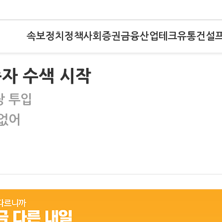
속보
정치
정책
사회
증권
금융
산업
테크
유통
건설
자 수색 시작
장 투입
 없어