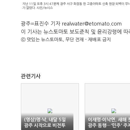
지난 11일 오후 3시 47분께 광주 서구 화정동 한 고층아파트 신축 현장 외벽이 무
가 깔렸다. 사진/뉴시스
광주=표진수 기자 realwater@etomato.com
이 기사는 뉴스토마토 보도준칙 및 윤리강령에 따
ⓒ 맛있는 뉴스토마토, 무단 전재 - 재배포 금지
관련기사
(영상)명·낙, 내달 5일
이재명·이낙연, 새해 
광주 시작으로 비전투
광주 동행…'민주' 주