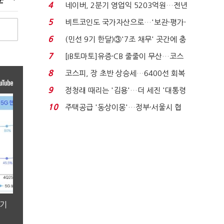
국전쟁’
4
네이버, 2분기 영업익 5203억원…전년
비 0.2% 감소...
5
비트코인도 국가자산으로…'보관·평가·
처분' 기준은 ...
6
(민선 9기 한달)③'7조 채무' 곳간에 충
격…추미애, 20년...
7
[IB토마토]유증·CB 줄줄이 무산…코스
닥 벌점 급증에 ...
8
코스피, 장 초반 상승세…6400선 회복
시도
9
정청래 때리는 '김용'…더 세진 '대통령
최측근' 입...
10
주택공급 '동상이몽'…정부·서울시 협
력 없으면 '공수표'...
분기