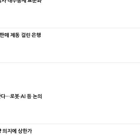
계열사 내부통제 표준화
 판매 제동 걸린 은행
난다…로봇·AI 등 논의
양 의지에 상한가