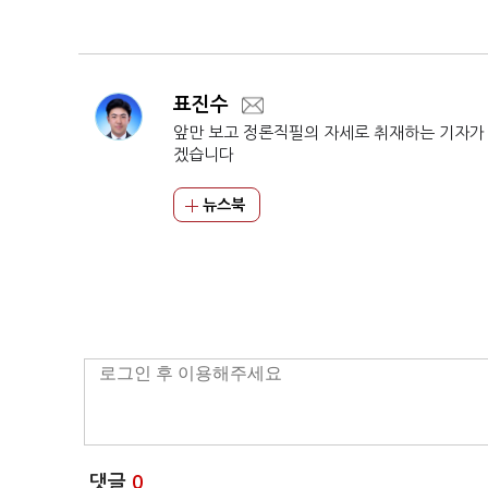
어…상승세 넘어 굳히기
로 국가비전위 개최
(종합)
표진수
앞만 보고 정론직필의 자세로 취재하는 기자가
겠습니다
뉴스북
댓글
0