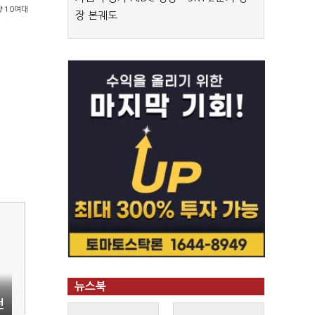
량 10여대
장 본궤도
뉴스북
전