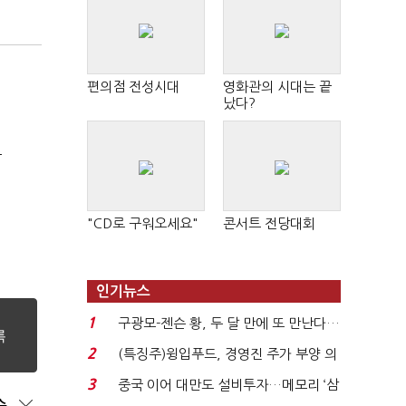
편의점 전성시대
영화관의 시대는 끝
났다?
극
"CD로 구워오세요"
콘서트 전당대회
인기뉴스
1
구광모-젠슨 황, 두 달 만에 또 만난다…
로봇·AI 등 논...
2
(특징주)윙입푸드, 경영진 주가 부양 의
지에 상한가...
3
중국 이어 대만도 설비투자…메모리 ‘삼
순