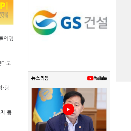
 투입됐
했다고
뉴스리듬
청·광
자 등