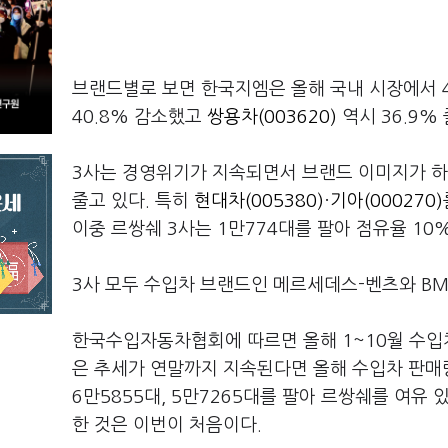
브랜드별로 보면 한국지엠은 올해 국내 시장에서 4만
40.8% 감소했고
쌍용차(003620)
역시 36.9%
3사는 경영위기가 지속되면서 브랜드 이미지가 하
줄고 있다. 특히
현대차(005380)
·
기아(000270)
이중 르쌍쉐 3사는 1만774대를 팔아 점유율 10
3사 모두 수입차 브랜드인 메르세데스-벤츠와 BM
한국수입자동차협회에 따르면 올해 1~10월 수입차 
은 추세가 연말까지 지속된다면 올해 수입차 판매량
6만5855대, 5만7265대를 팔아 르쌍쉐를 여유
한 것은 이번이 처음이다.