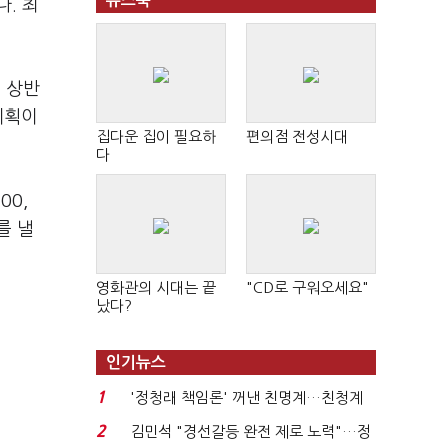
뉴스북
. 최
 상반
계획이
집다운 집이 필요하
편의점 전성시대
다
00,
를 낼
영화관의 시대는 끝
"CD로 구워오세요"
났다?
인기뉴스
1
'정청래 책임론' 꺼낸 친명계…친청계
는 추가투표 때리기...
2
김민석 "경선갈등 완전 제로 노력"…정