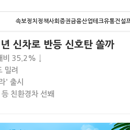
속보
정치
정책
사회
증권
금융
산업
테크
유통
건설
내년 신차로 반등 신호탄 쏠까
비 35.2% ↓
도 밀려
라' 출시
 등 친환경차 선봬