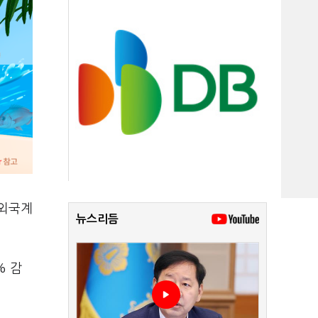
 외국계
뉴스리듬
% 감