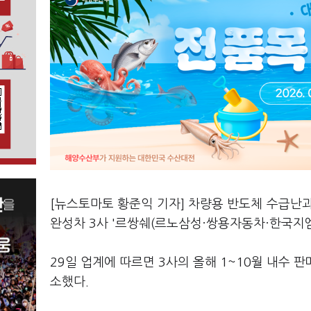
[뉴스토마토 황준익 기자] 차량용 반도체 수급난
완성차 3사 '르쌍쉐(르노삼성·쌍용자동차·한국지엠
29일 업계에 따르면 3사의 올해 1~10월 내수 판매
소했다.