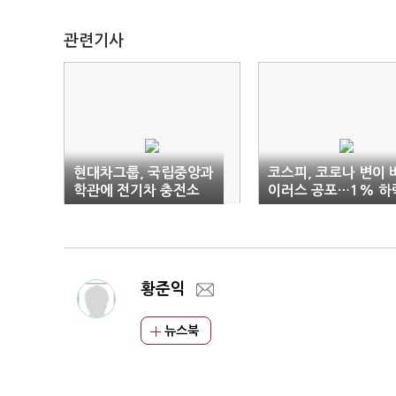
관련기사
현대차그룹, 국립중앙과
코스피, 코로나 변이 
학관에 전기차 충전소
이러스 공포…1% 하
구축
출발
황준익
뉴스북