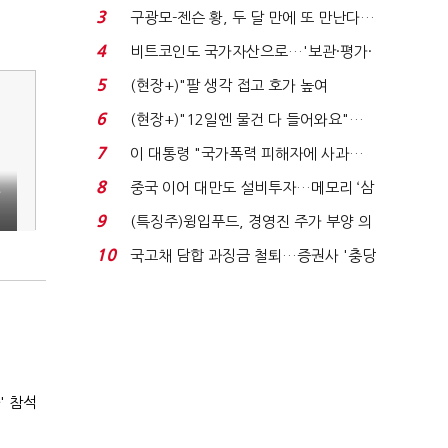
청래 "반명 공세 사...
3
구광모-젠슨 황, 두 달 만에 또 만난다…
로봇·AI 등 논...
4
비트코인도 국가자산으로…'보관·평가·
처분' 기준은 ...
5
(현장+)"팔 생각 접고 호가 높여
요"…'덜 똘똘한 한 채' 20...
6
(현장+)"12일엔 물건 다 들어와요"…
빈 매대 채우며 문 연 ...
7
이 대통령 "국가폭력 피해자에 사과…
적극적 조사로 진...
8
중국 이어 대만도 설비투자…메모리 ‘삼
국전쟁’
9
(특징주)윙입푸드, 경영진 주가 부양 의
지에 상한가...
10
국고채 담합 과징금 철퇴…증권사 '충당
금 폭탄' 우려...
' 참석