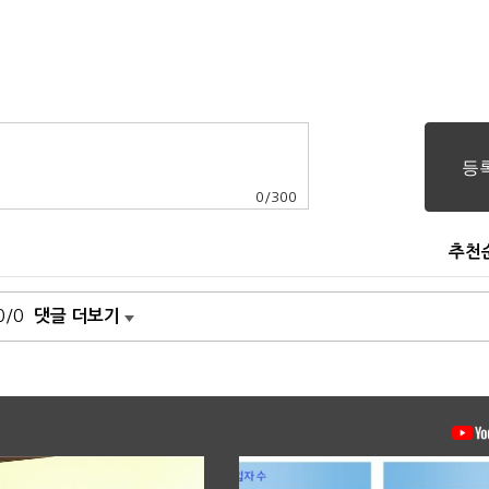
0
/
300
추천
0/0
댓글 더보기