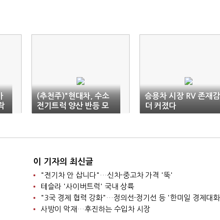
바
(추천주)"현대차, 수소
승용차 시장 RV 존재감
락
전기트럭 양산 반등 모
더 커졌다
멘텀"
이 기자의 최신글
"전기차 안 삽니다"…신차·중고차 가격 '뚝'
테슬라 '사이버트럭' 국내 상륙
"3국 경제 협력 강화"…정의선·정기선 등 '한미일 경제대화
사방이 악재…후진하는 수입차 시장