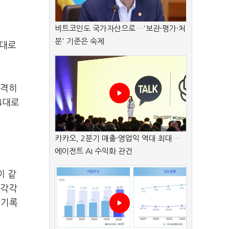
비트코인도 국가자산으로…'보관·평가·처
분' 기준은 숙제
5대로
급격히
4대로
카카오, 2분기 매출·영업익 역대 최대…
.
에이전트 AI 수익화 관건
이 같
 각각
 기록