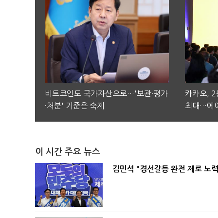
비트코인도 국가자산으로…'보관·평가
카카오, 
·처분' 기준은 숙제
최대…에이
이 시간 주요 뉴스
김민석 "경선갈등 완전 제로 노력