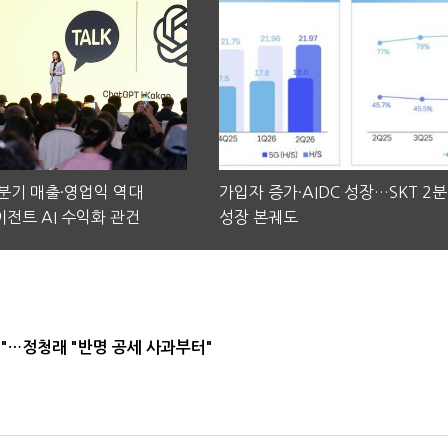
2분기 매출·영업익 역대
가입자 증가·AIDC 성장…SKT 2
전트 AI 수익화 관건
성장 본궤도
"…정청래 "반명 공세 사과부터"