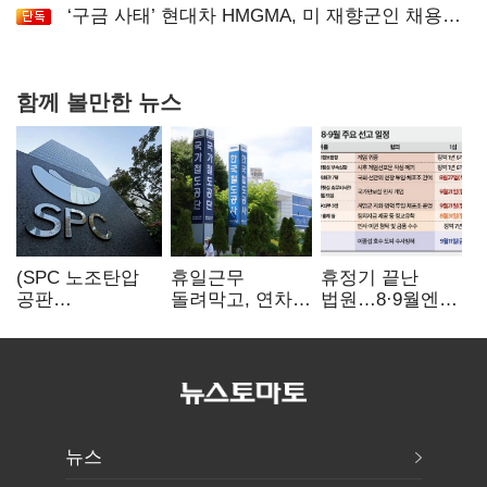
‘구금 사태’ 현대차 HMGMA, 미 재향군인 채용
확대로 분위기 반전
함께 볼만한 뉴스
(SPC 노조탄압
휴일근무
휴정기 끝난
공판
돌려막고, 연차도
법원…8·9월엔
100회)⑫"허영인
통제…코레일
3특검 재판
도 책임 안 지는
승무현장의
'줄선고' 예정
'사회적합의'…
'아슬아슬한
남은 건 꼼수·
52시간'
탄압"
뉴스