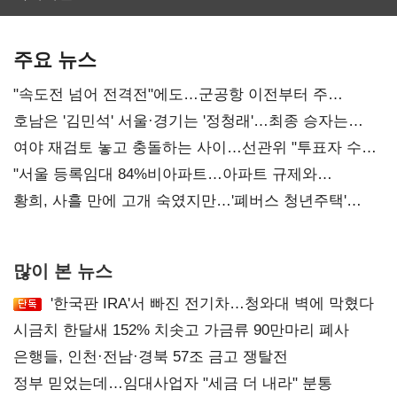
보관·평가·처분'
기준은 숙제
주요 뉴스
"속도전 넘어 전격전"에도…군공항 이전부터 주
52시간까지 '뇌관'
호남은 '김민석' 서울·경기는 '정청래'…최종 승자는
'안갯속'
여야 재검토 놓고 충돌하는 사이…선관위 "투표자 수
오차 당연"
"서울 등록임대 84%비아파트…아파트 규제와
달리해야"
황희, 사흘 만에 고개 숙였지만…'폐버스 청년주택'
후폭풍
많이 본 뉴스
'한국판 IRA'서 빠진 전기차…청와대 벽에 막혔다
시금치 한달새 152% 치솟고 가금류 90만마리 폐사
은행들, 인천·전남·경북 57조 금고 쟁탈전
정부 믿었는데…임대사업자 "세금 더 내라" 분통