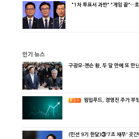
"1차 투표서 과반" "게임 끝"…
인기 뉴스
구광모-젠슨 황, 두 달 만에 또 만
윙입푸드, 경영진 주가 부
(민선 9기 한달)③'7조 채무' 곳