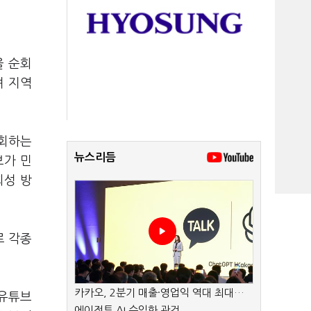
을 순회
며 지역
순회하는
뉴스리듬
보가 민
회성 방
로 각종
카카오, 2분기 매출·영업익 역대 최대…
 유튜브
에이전트 AI 수익화 관건