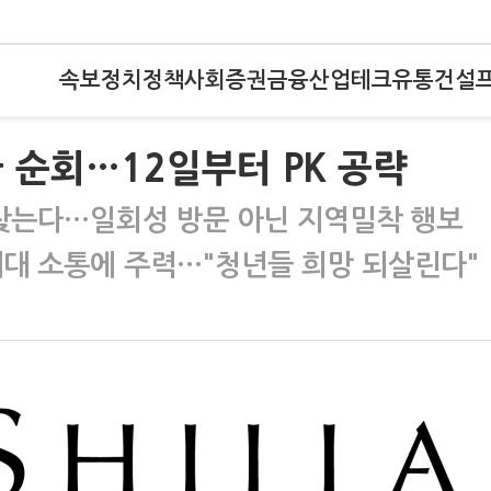
속보
정치
정책
사회
증권
금융
산업
테크
유통
건설
 순회…12일부터 PK 공략
 찾는다…일회성 방문 아닌 지역밀착 행보
세대 소통에 주력…"청년들 희망 되살린다"