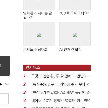
영화관의 시대는 끝
"CD로 구워오세요"
났다?
콘서트 전당대회
AI 인재 쟁탈전
인기뉴스
1
구광모-젠슨 황, 두 달 만에 또 만난다…
로봇·AI 등 논...
2
(특징주)윙입푸드, 경영진 주가 부양 의
순
지에 상한가...
3
(민선 9기 한달)③'7조 채무' 곳간에 충
격…추미애, 20년...
4
네이버, 2분기 영업익 5203억원…전년
비 0.2% 감소...