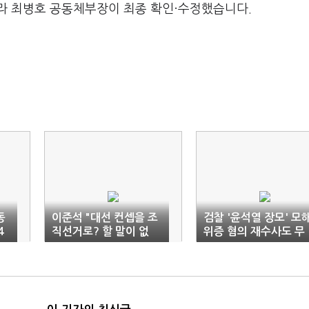
라 최병호 공동체부장이 최종 확인·수정했습니다.
동
이준석 "대선 컨셉을 조
검찰 '윤석열 장모' 모
4
직선거로? 할 말이 없
위증 혐의 재수사도 무
어"
혐의 결론