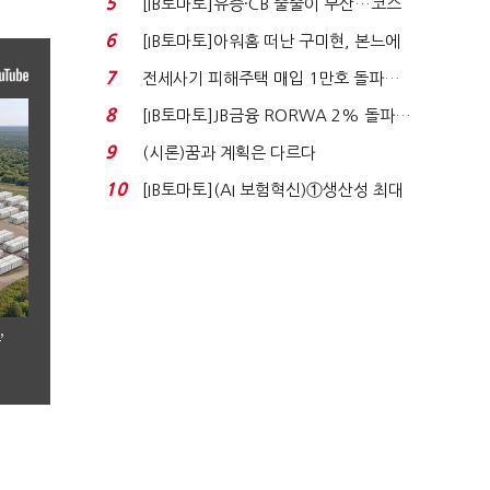
5
[IB토마토]유증·CB 줄줄이 무산…코스
닥 벌점 급증에 ...
6
[IB토마토]아워홈 떠난 구미현, 본느에
340억 베팅…가...
7
전세사기 피해주택 매입 1만호 돌파…
누적 피해자 4만2...
8
[IB토마토]JB금융 RORWA 2% 돌파…
실적 견인은 은행 ...
9
(시론)꿈과 계획은 다르다
10
[IB토마토](AI 보험혁신)①생산성 최대
80% 개선…현실...
’