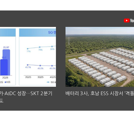
·AIDC 성장…SKT 2분기
배터리 3사, 호남 ESS 시장서 ‘격돌
도