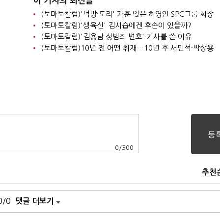
이 기자의 최신글
(토마토칼럼)'덕망·도리' 가훈 잊은 허영인 SPC그룹 회장
(토마토칼럼)'생육신' 김시습에겐 후손이 있을까?
(토마토칼럼)'김용남 성범죄 변호' 기사를 쓴 이유
(토마토칼럼)10년 전 어떤 취재…10년 후 서민석·박상용
0
/
300
추천
0/0
댓글 더보기