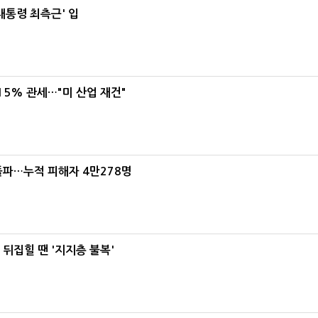
대통령 최측근' 입
5% 관세…"미 산업 재건"
돌파…누적 피해자 4만278명
뒤집힐 땐 '지지층 불복'