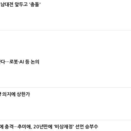
호남대전 앞두고 '충돌'
난다…로봇·AI 등 논의
양 의지에 상한가
간에 충격…추미애, 20년만에 '비상재정' 선언 승부수