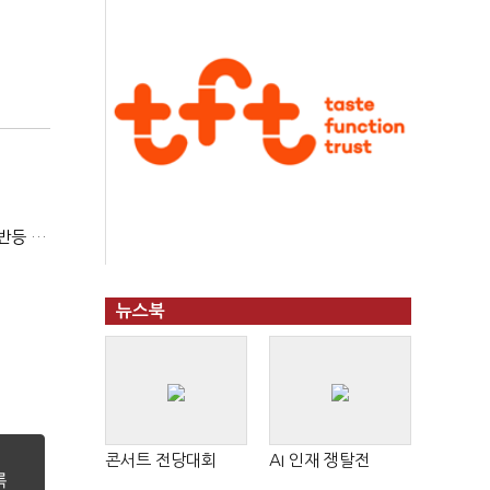
(영상)오미크론발 쇼크 항공·여행주 '급락'…증권가 "단기 반등 여력 약화"
뉴스북
콘서트 전당대회
AI 인재 쟁탈전