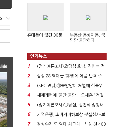
순
휴대폰이 끊긴 30분
부동산 동상이몽, 국
민만 불안하다
인기뉴스
1
(정기여론조사)②당심·호남, 김민석-정
청래 '초접전'...
2
삼성 Z8 역대급 ‘흥행’에 애플 반격 주
목…9월 ‘폴...
3
(SPC 민낯)④솜방망이 처벌에 식품위
생법 위반 반복...
4
세제개편에 ‘불안·불만’…오세훈 "전월
세 구하기 더 ...
5
(정기여론조사)①당심, 김민석·정청래
'초접전'…대통령 ...
6
기업은행, 소비자피해보상 부실심사·보
이스피싱 공시 ...
7
경상수지 또 역대 최고치…사상 첫 400