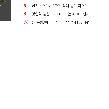
억달러에 '3% 성...
8
삼전닉스 “주주환원 확대 방안 마련”…
’
로이터에 성명...
9
영업익 늘린 LGU+…보안·AIDC '신사
업 드라이브'...
10
(단독)⑩파리바게뜨 가맹점 41% '용역
제빵기사 없어'…고...