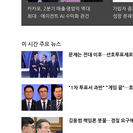
카카오, 2분기 매출·영업익 역대
가입자 증가
최대…에이전트 AI 수익화 관건
성장 본궤
이 시간 주요 뉴스
문제는 전대 이후…선호투표제로 
"1차 투표서 과반" "게임 끝"…
김용범 책임론 봇물…경질 요구에 