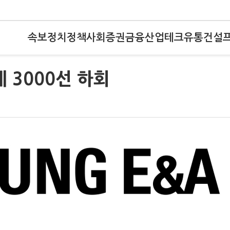
속보
정치
정책
사회
증권
금융
산업
테크
유통
건설
 3000선 하회