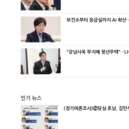
보건소부터 응급실까지 AI 확산
"강남사옥 부지에 청년주택"…LH
인기 뉴스
(정기여론조사)②당심·호남, 김민석