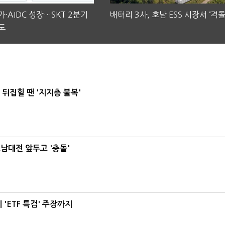
·AIDC 성장…SKT 2분기
배터리 3사, 호남 ESS 시장서 ‘격돌
도
뒤집힐 땐 '지지층 불복'
호남대전 앞두고 '충돌'
'ETF 특검' 주장까지