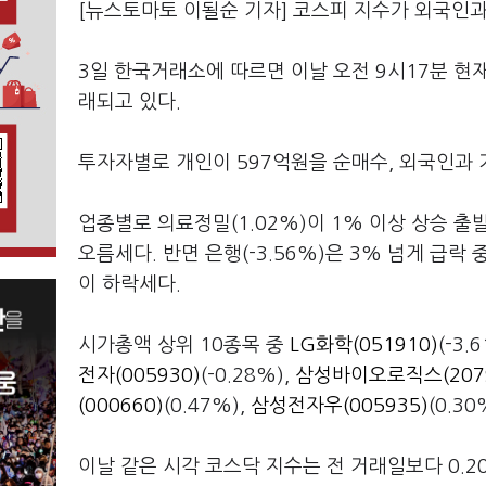
[뉴스토마토 이될순 기자] 코스피 지수가 외국인과
3일 한국거래소에 따르면 이날 오전 9시17분 현재 코
래되고 있다.
투자자별로 개인이 597억원을 순매수, 외국인과 기
업종별로 의료정밀(1.02%)이 1% 이상 상승 출발했
오름세다. 반면 은행(-3.56%)은 3% 넘게 급락 중이
이 하락세다.
시가총액 상위 10종목 중
LG화학(051910)
(-3
전자(005930)
(-0.28%),
삼성바이오로직스(2079
(000660)
(0.47%),
삼성전자우(005935)
(0.30
이날 같은 시각 코스닥 지수는 전 거래일보다 0.20