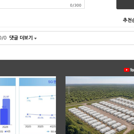
0
/
300
추천
0/0
댓글 더보기