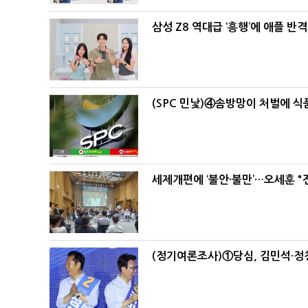
삼성 Z8 역대급 ‘흥행’에 애플 반격
(SPC 민낯)④솜방망이 처벌에 
세제개편에 ‘불안·불만’…오세훈 "
(정기여론조사)①당심, 김민석·정청