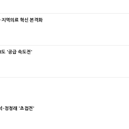
…지역의료 혁신 본격화
도 '공급 속도전'
-정청래 '초접전'