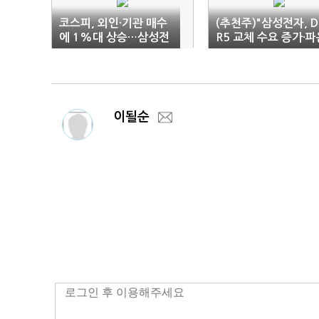
코스피, 외인·기관 매수
(추천주)"삼성전자, D
에 1%대 상승…삼성전
R5 교체 수요 증가·파
자 2%대 강세
드리 투자 주목"
이될순