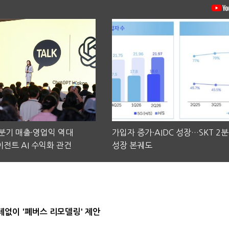
2분기 매출·영업익 역대
가입자 증가·AIDC 성장…SKT 2
전트 AI 수익화 관건
성장 본궤도
데없이 '폐버스 리모델링' 제안