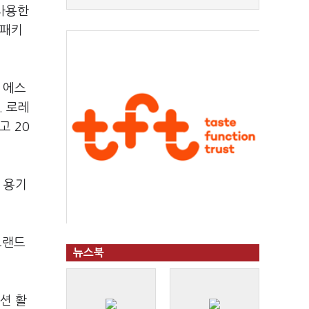
 사용한
 패키
 에스
. 로레
고 20
 용기
브랜드
뉴스북
션 활