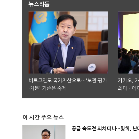
뉴스리듬
비트코인도 국가자산으로…'보관·평가
카카오, 
·처분' 기준은 숙제
최대…에이
이 시간 주요 뉴스
공급 속도전 외치더니…황희, 난