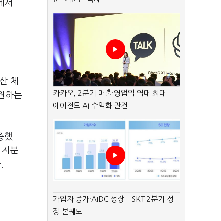
’에서
산 체
카카오, 2분기 매출·영업익 역대 최대…
 원하는
에이전트 AI 수익화 관건
중했
 지분
다.
가입자 증가·AIDC 성장…SKT 2분기 성
장 본궤도