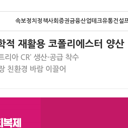
속보
정치
정책
사회
증권
금융
산업
테크
유통
건설
화학적 재활용 코폴리에스터 양산
리아 CR’ 생산·공급 착수
장 친환경 바람 이끌어