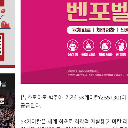
[뉴스토마토 백주아 기자]
SK케미칼(285130)
이
공급한다.
SK케미칼은 세계 최초로 화학적 재활용(케미칼 리사