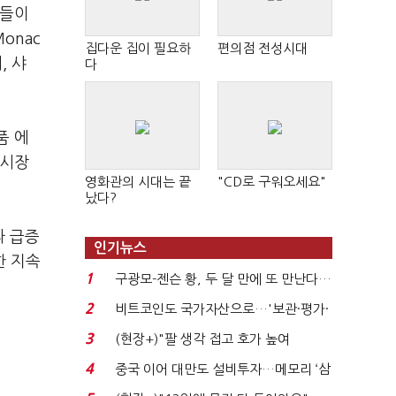
표들이
onac
집다운 집이 필요하
편의점 전성시대
, 샤
다
품 에
 시장
영화관의 시대는 끝
"CD로 구워오세요"
났다?
라 급증
인기뉴스
한 지속
1
구광모-젠슨 황, 두 달 만에 또 만난다…
로봇·AI 등 논...
2
비트코인도 국가자산으로…'보관·평가·
처분' 기준은 ...
3
(현장+)"팔 생각 접고 호가 높여
요"…'덜 똘똘한 한 채' 20...
4
중국 이어 대만도 설비투자…메모리 ‘삼
국전쟁’