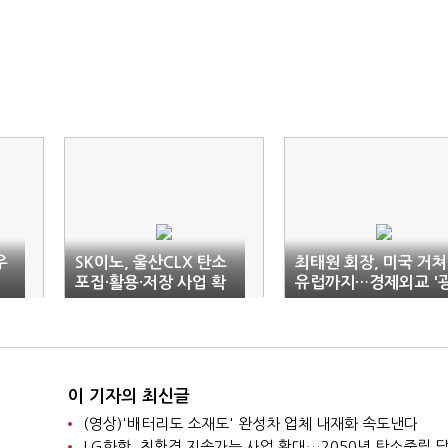
우
SK이노, 울산CLX 탄소
최태원 회장, 미국 거쳐
포집·활용·저장 사업 확
유럽까지…경제외교 '
장
폭 행보'
이 기자의 최신글
(영상)'배터리도 소재도' 완성차 업체 내재화 속도낸다
LG화학, 친환경 지속가능 사업 확대…2050년 탄소중립 