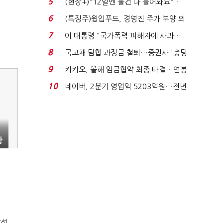
5
(현장+)"12일엔 물건 다 들어와요"…
빈 매대 채우며 문 연 ...
6
(특징주)윙입푸드, 경영진 주가 부양 의
지에 상한가...
7
이 대통령 "국가폭력 피해자에 사과…
적극적 조사로 진...
8
국고채 담합 과징금 철퇴…증권사 '충당
금 폭탄' 우려...
9
카카오, 올해 임금협약 최종 타결…연봉
6.3% 인상·격려...
10
네이버, 2분기 영업익 5203억원…전년
비 0.2% 감소...
광
달성