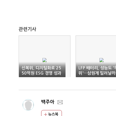
관련기사
신복위, 디지털화로 25
LFP 배터리, 성능도 '
50억원 ESG 경영 성과
위'…삼원계 밀려날까
창출
백주아
뉴스북