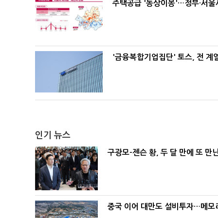
주택공급 '동상이몽'…정부·서울시
'금융복합기업집단' 토스, 전 
인기 뉴스
구광모-젠슨 황, 두 달 만에 또 만
중국 이어 대만도 설비투자…메모리