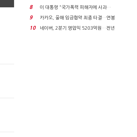
금 폭탄' 우려...
8
이 대통령 "국가폭력 피해자에 사과…
적극적 조사로 진...
9
카카오, 올해 임금협약 최종 타결…연봉
6.3% 인상·격려...
10
네이버, 2분기 영업익 5203억원…전년
비 0.2% 감소...