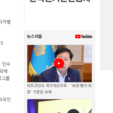
투자자별
뉴스리듬
.5
리 인수
이외에
삼성그룹
비트코인도 국가자산으로…'보관·평가·처
분' 기준은 숙제
 외국인