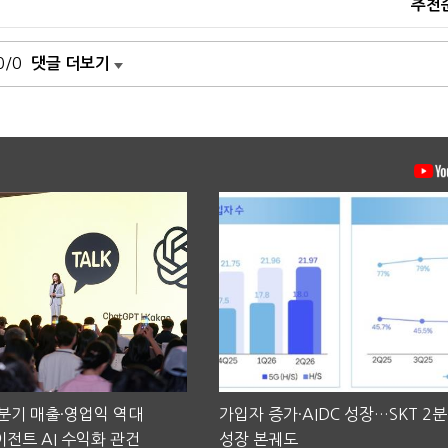
추천
0/0
댓글 더보기
2분기 매출·영업익 역대
가입자 증가·AIDC 성장…SKT 2
전트 AI 수익화 관건
성장 본궤도