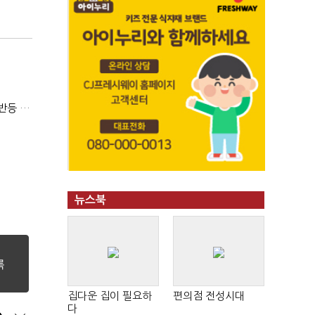
(영상)오미크론발 쇼크 항공·여행주 '급락'…증권가 "단기 반등 여력 약화"
뉴스북
집다운 집이 필요하
편의점 전성시대
다