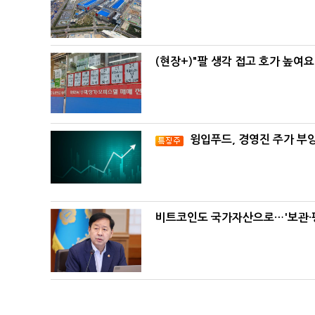
(현장+)"팔 생각 접고 호가 높여요
윙입푸드, 경영진 주가 부
비트코인도 국가자산으로…'보관·평