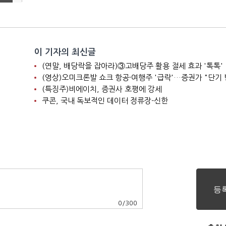
이 기자의 최신글
(연말, 배당락을 잡아라)③고배당주 활용 절세 효과 '톡톡'
(특징주)비에이치, 증권사 호평에 강세
쿠콘, 국내 독보적인 데이터 정류장-신한
0
/
300