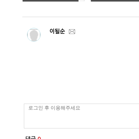
만 캐시백' 경쟁
응 총력
이될순