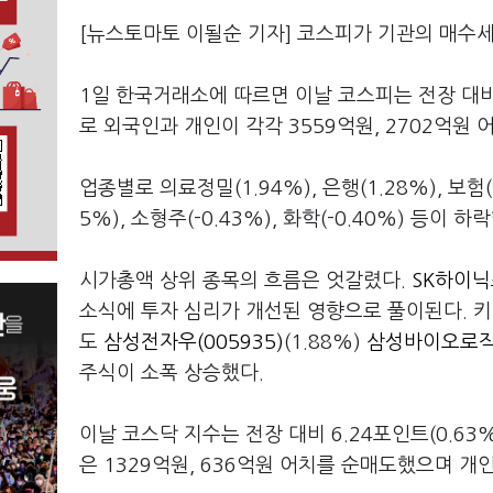
[뉴스토마토 이될순 기자] 코스피가 기관의 매수세
1일 한국거래소에 따르면 이날 코스피는 전장 대비 8
로 외국인과 개인이 각각 3559억원, 2702억원
업종별로 의료정밀(1.94%), 은행(1.28%), 보험(
5%), 소형주(-0.43%), 화학(-0.40%) 등이 하
시가총액 상위 종목의 흐름은 엇갈렸다.
SK하이닉스
소식에 투자 심리가 개선된 영향으로 풀이된다. 
도
삼성전자우(005935)
(1.88%)
삼성바이오로직스
주식이 소폭 상승했다.
이날 코스닥 지수는 전장 대비 6.24포인트(0.63
은 1329억원, 636억원 어치를 순매도했으며 개