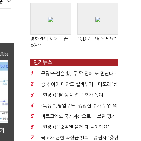
순
영화관의 시대는 끝
"CD로 구워오세요"
났다?
인기뉴스
1
구광모-젠슨 황, 두 달 만에 또 만난다…
로봇·AI 등 논...
2
중국 이어 대만도 설비투자…메모리 ‘삼
국전쟁’
3
(현장+)"팔 생각 접고 호가 높여
요"…'덜 똘똘한 한 채' 20...
4
(특징주)윙입푸드, 경영진 주가 부양 의
지에 상한가...
5
비트코인도 국가자산으로…'보관·평가·
처분' 기준은 ...
6
(현장+)"12일엔 물건 다 들어와요"…
분기
빈 매대 채우며 문 연 ...
7
국고채 담합 과징금 철퇴…증권사 '충당