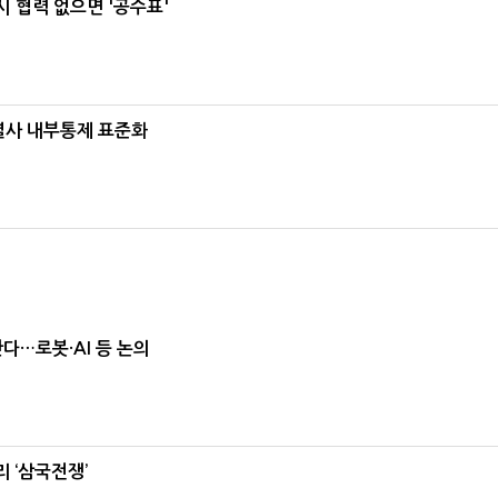
 협력 없으면 '공수표'
계열사 내부통제 표준화
난다…로봇·AI 등 논의
 ‘삼국전쟁’