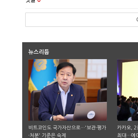
댓글
0
뉴스리듬
비트코인도 국가자산으로…'보관·평가
카카오, 
·처분' 기준은 숙제
최대…에이