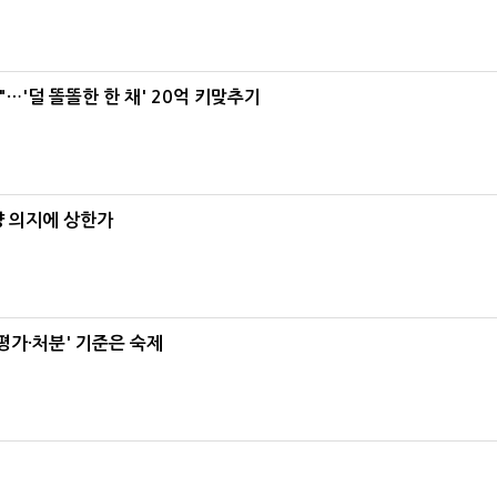
"…'덜 똘똘한 한 채' 20억 키맞추기
양 의지에 상한가
가·처분' 기준은 숙제