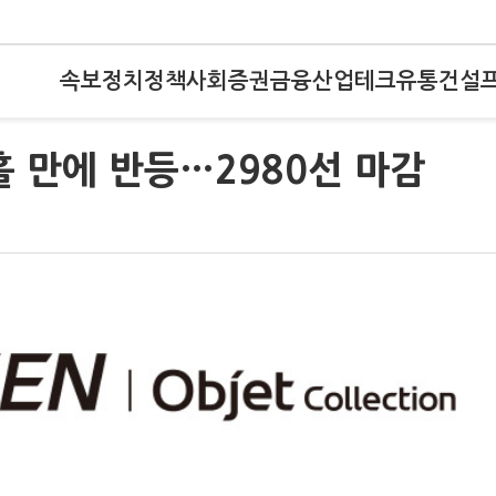
속보
정치
정책
사회
증권
금융
산업
테크
유통
건설
흘 만에 반등…2980선 마감