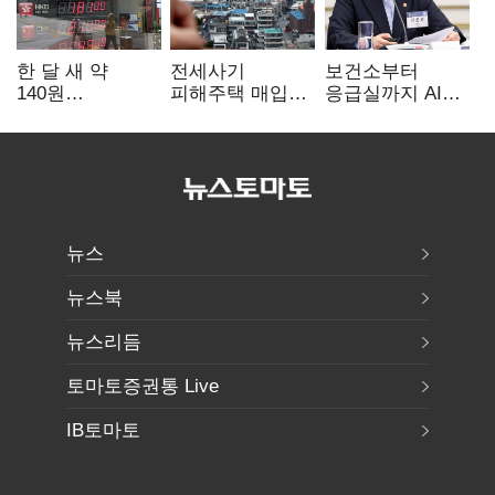
한 달 새 약
전세사기
보건소부터
140원
피해주택 매입
응급실까지 AI
급락…'역대급
1만호 돌파…
확산…지역의료
엔저'에 원화
누적 피해자
혁신 본격화
변곡점
4만278명
뉴스
뉴스북
뉴스리듬
토마토증권통 Live
IB토마토