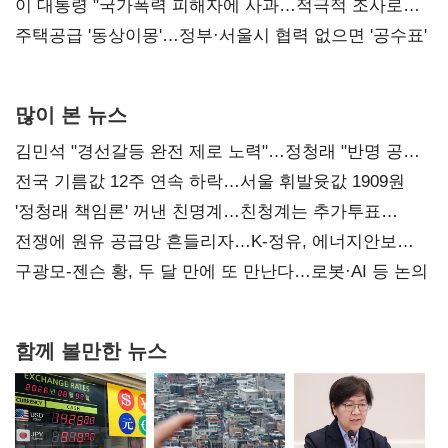
총선 지휘 못해"
이 대통령 "국가폭력 피해자에 사과…적극적 조사로
진실 밝혀야"
주택공급 '동상이몽'…정부·서울시 협력 없으면 '공수표'
많이 본 뉴스
김민석 "경선갈등 완전 제로 노력"…정청래 "반명 공세
사과부터"
전국 기름값 12주 연속 하락…서울 휘발윳값 1909원
'정청래 책임론' 꺼낸 친명계…친청계는 추가투표
때리기
전쟁에 원유 공급망 흔들리자…K-정유, 에너지안보
핵심으로 재부상
구광모-젠슨 황, 두 달 만에 또 만난다…로봇·AI 등 논의
함께 볼만한 뉴스