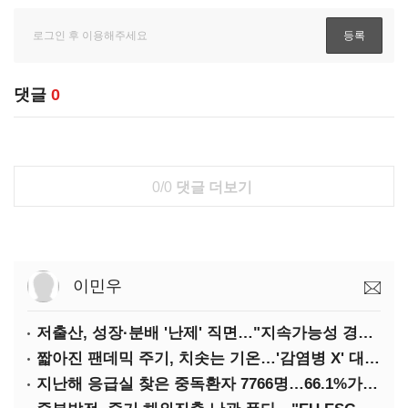
댓글
0
0/0
댓글 더보기
이민우
저출산, 성장·분배 '난제' 직면…"지속가능성 경고등"
짧아진 팬데믹 주기, 치솟는 기온…'감염병 X' 대비해야
지난해 응급실 찾은 중독환자 7766명…66.1%가 '의도적 중독'