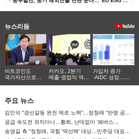
중부발전, 중기 해외진출 난관 푼다…"EU ESG 실사 공동 대응"
뉴스리듬
비트코인도
카카오, 2분기
가입자 증가
국가자산으로…'
매출·영업익 역대
·AIDC 성장…
보관·평가·처분'
최대…에이전트
SKT 2분기 성장
기준은 숙제
AI 수익화 관건
본궤도
주요 뉴스
김민석 "경선갈등 완전 제로 노력"…정청래 "반명 공세
사과부터"
공급 속도전 외치더니…황희, 난데없이 '폐버스
리모델링' 제안
송영길 측 "정청래, 국힘 '역선택' 대상…민주당 대표로