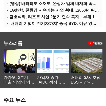
(영상)'배터리도 소재도' 완성차 업체 내재화 속도낸다
LG화학, 친환경 지속가능 사업 확대…2050년 탄소중립 달성
금호석화, 리조트 사업 2분기 연속 흑자…부채 170%↓
'배터리 기업이 전기차까지' 중국 BYD, 이유 있는 선전
뉴스리듬
카카오, 2분기
가입자 증가
배터리 3사, 호남
매출·영업익 역대
·AIDC 성장…
ESS 시장서
최대…에이전트
SKT 2분기 성장
‘격돌’
AI 수익화 관건
본궤도
주요 뉴스