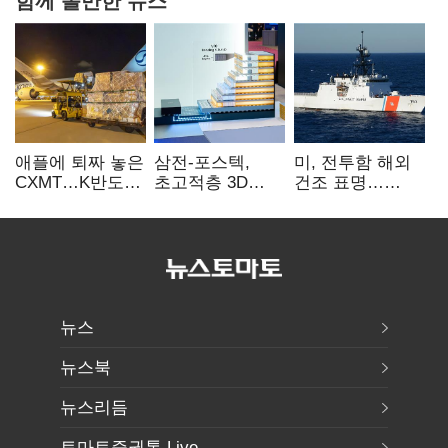
애플에 퇴짜 놓은
삼전-포스텍,
미, 전투함 해외
CXMT…K반도체
초고적층 3D
건조 표명…
협상력 ‘호재’
낸드 한계 돌파…
K조선 수주
성능·전력효율
‘청신호’
개선
뉴스
뉴스북
뉴스리듬
토마토증권통 Live