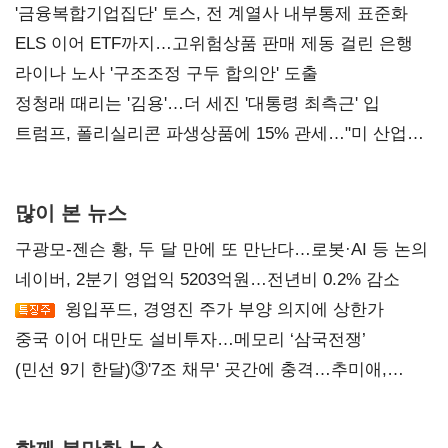
'금융복합기업집단' 토스, 전 계열사 내부통제 표준화
ELS 이어 ETF까지…고위험상품 판매 제동 걸린 은행
라이나 노사 '구조조정 구두 합의안' 도출
정청래 때리는 '김용'…더 세진 '대통령 최측근' 입
트럼프, 폴리실리콘 파생상품에 15% 관세…"미 산업
재건"
많이 본 뉴스
구광모-젠슨 황, 두 달 만에 또 만난다…로봇·AI 등 논의
네이버, 2분기 영업익 5203억원…전년비 0.2% 감소
윙입푸드, 경영진 주가 부양 의지에 상한가
중국 이어 대만도 설비투자…메모리 ‘삼국전쟁’
(민선 9기 한달)③'7조 채무' 곳간에 충격…추미애,
20년만에 '비상재정' 선언 승부수
함께 볼만한 뉴스