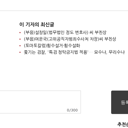
이 기자의 최신글
(부음)설창일(법무법인 정도 변호사) 씨 부친상
(부음)여운국(고위공직자범죄수사처 차장)씨 부친상
(토마토칼럼)횡수설거·횡수설화
쫓기는 검찰, '특검 청탁금지법 적용'… 묘수냐, 무리수냐
0
/
300
추천