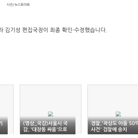
사진/뉴스토마토
라 김기성 편집국장이 최종 확인·수정했습니다.
기
(영상_국감)서울시 국
경찰,'곽상도 아들 50
감, '대장동 싸움'으로
사건' 검찰에 송치
아수라장(종합)