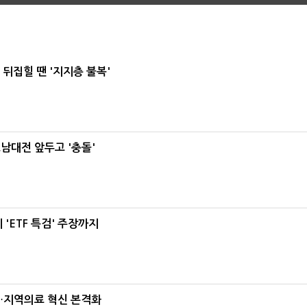
뒤집힐 땐 '지지층 불복'
호남대전 앞두고 '충돌'
'ETF 특검' 주장까지
…지역의료 혁신 본격화