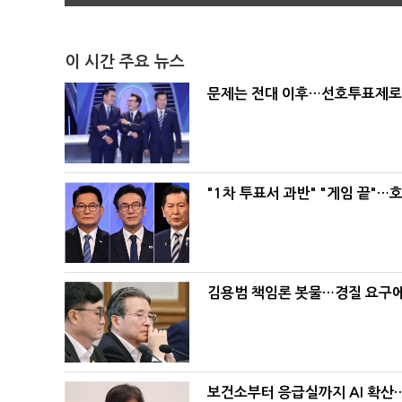
이 시간 주요 뉴스
문제는 전대 이후…선호투표제로 
"1차 투표서 과반" "게임 끝"…
김용범 책임론 봇물…경질 요구에 
보건소부터 응급실까지 AI 확산