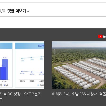
0/0
댓글 더보기
·AIDC 성장…SKT 2분기
배터리 3사, 호남 ESS 시장서 ‘격돌
도