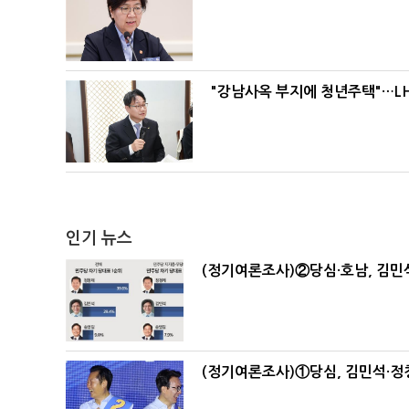
"강남사옥 부지에 청년주택"…LH
인기 뉴스
(정기여론조사)②당심·호남, 김민석
(정기여론조사)①당심, 김민석·정청