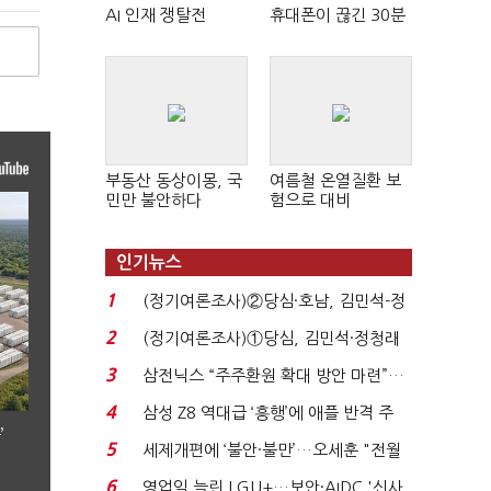
AI 인재 쟁탈전
휴대폰이 끊긴 30분
부동산 동상이몽, 국
여름철 온열질환 보
민만 불안하다
험으로 대비
인기뉴스
1
(정기여론조사)②당심·호남, 김민석-정
청래 '초접전'...
2
(정기여론조사)①당심, 김민석·정청래
'초접전'…대통령 ...
3
삼전닉스 “주주환원 확대 방안 마련”…
로이터에 성명...
4
삼성 Z8 역대급 ‘흥행’에 애플 반격 주
’
목…9월 ‘폴...
5
세제개편에 ‘불안·불만’…오세훈 "전월
세 구하기 더 ...
6
영업익 늘린 LGU+…보안·AIDC '신사