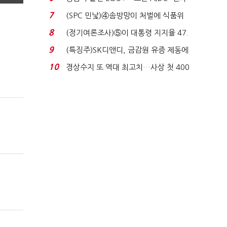
업 드라이브'...
7
(SPC 민낯)④솜방망이 처벌에 식품위
생법 위반 반복...
8
(정기여론조사)⑤이 대통령 지지율 47.
7%…일주일 만에 ...
9
(특징주)SK디앤디, 금감원 유증 제동에
장 초반 상한가...
10
경상수지 또 역대 최고치…사상 첫 400
억달러에 '3% 성...