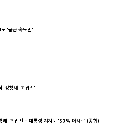
도 '공급 속도전'
-정청래 '초접전'
래 '초접전'…대통령 지지도 '50% 아래로'(종합)