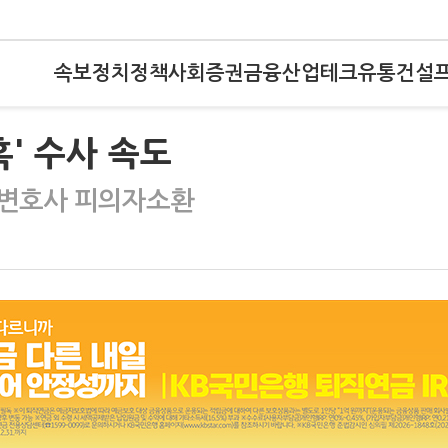
속보
정치
정책
사회
증권
금융
산업
테크
유통
건설
' 수사 속도
 변호사 피의자소환