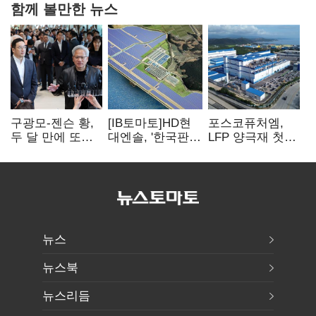
함께 볼만한 뉴스
구광모-젠슨 황,
[IB토마토]HD현
포스코퓨처엠,
두 달 만에 또
대엔솔, '한국판
LFP 양극재 첫
만난다…로봇·AI
IRA' 수혜 부상…
대규모 공급…
등 논의
세액공제 선택이
ESS 시장 공략
변수
뉴스
뉴스북
뉴스리듬