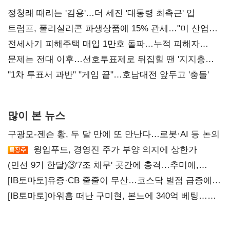
정청래 때리는 '김용'…더 세진 '대통령 최측근' 입
트럼프, 폴리실리콘 파생상품에 15% 관세…"미 산업
재건"
전세사기 피해주택 매입 1만호 돌파…누적 피해자
4만278명
문제는 전대 이후…선호투표제로 뒤집힐 땐 '지지층
불복'
"1차 투표서 과반" "게임 끝"…호남대전 앞두고 '충돌'
많이 본 뉴스
구광모-젠슨 황, 두 달 만에 또 만난다…로봇·AI 등 논의
윙입푸드, 경영진 주가 부양 의지에 상한가
(민선 9기 한달)③'7조 채무' 곳간에 충격…추미애,
20년만에 '비상재정' 선언 승부수
[IB토마토]유증·CB 줄줄이 무산…코스닥 벌점 급증에
상폐 압박
[IB토마토]아워홈 떠난 구미현, 본느에 340억 베팅…
가족 지배체제 구축