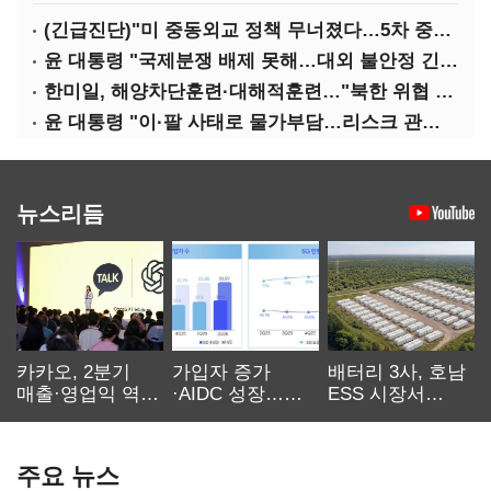
(긴급진단)"미 중동외교 정책 무너졌다…5차 중동전 가능성은 낮아"
윤 대통령 "국제분쟁 배제 못해…대외 불안정 긴밀대응"
한미일, 해양차단훈련·대해적훈련…"북한 위협 억제"
윤 대통령 "이·팔 사태로 물가부담…리스크 관리 만전 기해야"
뉴스리듬
카카오, 2분기
가입자 증가
배터리 3사, 호남
매출·영업익 역대
·AIDC 성장…
ESS 시장서
최대…에이전트
SKT 2분기 성장
‘격돌’
AI 수익화 관건
본궤도
주요 뉴스