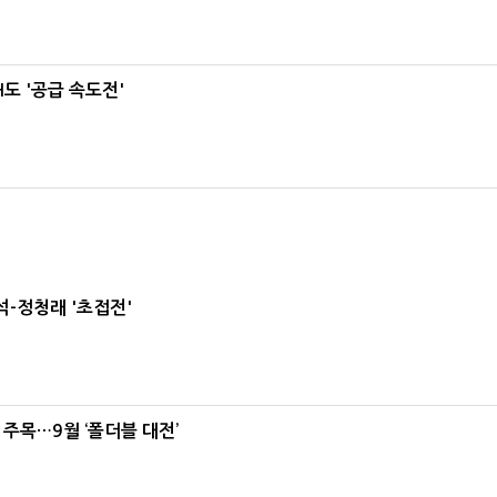
도 '공급 속도전'
-정청래 '초접전'
 주목…9월 ‘폴더블 대전’