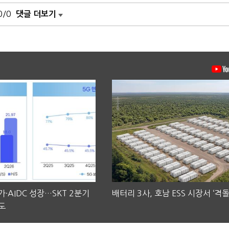
0/0
댓글 더보기
·AIDC 성장…SKT 2분기
배터리 3사, 호남 ESS 시장서 ‘격돌
도