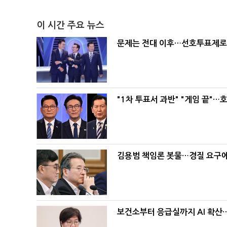
이 시간 주요 뉴스
문제는 전대 이후…선호투표제로 
"1차 투표서 과반" "게임 끝"…
김용범 책임론 봇물…경질 요구에 
보건소부터 응급실까지 AI 확산