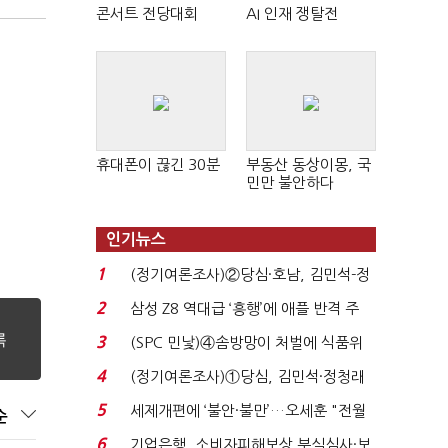
콘서트 전당대회
AI 인재 쟁탈전
휴대폰이 끊긴 30분
부동산 동상이몽, 국
민만 불안하다
인기뉴스
1
(정기여론조사)②당심·호남, 김민석-정
청래 '초접전'...
2
삼성 Z8 역대급 ‘흥행’에 애플 반격 주
목…9월 ‘폴...
3
(SPC 민낯)④솜방망이 처벌에 식품위
생법 위반 반복...
4
(정기여론조사)①당심, 김민석·정청래
'초접전'…대통령 ...
5
세제개편에 ‘불안·불만’…오세훈 "전월
순
세 구하기 더 ...
6
기업은행, 소비자피해보상 부실심사·보