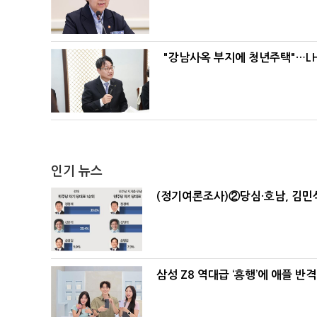
"강남사옥 부지에 청년주택"…LH
인기 뉴스
(정기여론조사)②당심·호남, 김민석
삼성 Z8 역대급 ‘흥행’에 애플 반격