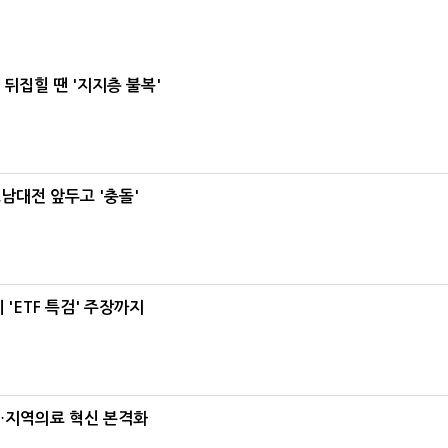
뒤집힐 땐 '지지층 불복'
호남대전 앞두고 '충돌'
'ETF 특검' 주장까지
…지역의료 혁신 본격화