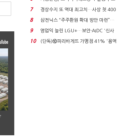
이스피싱 공시 ...
7
경상수지 또 역대 최고치…사상 첫 400
억달러에 '3% 성...
8
삼전닉스 “주주환원 확대 방안 마련”…
로이터에 성명...
9
영업익 늘린 LGU+…보안·AIDC '신사
업 드라이브'...
10
(단독)⑩파리바게뜨 가맹점 41% '용역
제빵기사 없어'…고...
’