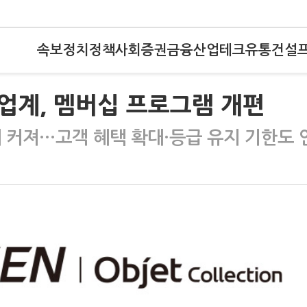
속보
정치
정책
사회
증권
금융
산업
테크
유통
건설
업계, 멤버십 프로그램 개편
대 커져…고객 혜택 확대·등급 유지 기한도 