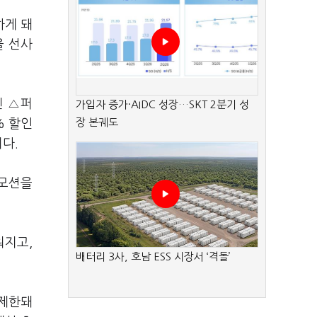
하게 돼
을 선사
린 △퍼
가입자 증가·AIDC 성장…SKT 2분기 성
장 본궤도
% 할인
이다.
로모션을
워지고,
배터리 3사, 호남 ESS 시장서 ‘격돌’
 제한돼