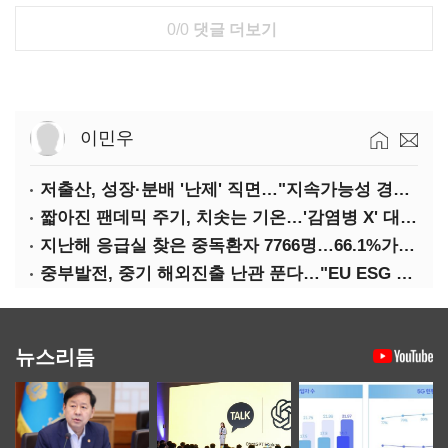
0/0
댓글 더보기
이민우
저출산, 성장·분배 '난제' 직면…"지속가능성 경고등"
짧아진 팬데믹 주기, 치솟는 기온…'감염병 X' 대비해야
지난해 응급실 찾은 중독환자 7766명…66.1%가 '의도적 중독'
중부발전, 중기 해외진출 난관 푼다…"EU ESG 실사 공동 대응"
뉴스리듬