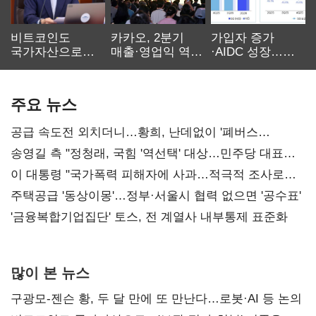
비트코인도
카카오, 2분기
가입자 증가
국가자산으로…'
매출·영업익 역대
·AIDC 성장…
보관·평가·처분'
최대…에이전트
SKT 2분기 성장
기준은 숙제
AI 수익화 관건
본궤도
주요 뉴스
공급 속도전 외치더니…황희, 난데없이 '폐버스
리모델링' 제안
송영길 측 "정청래, 국힘 '역선택' 대상…민주당 대표로
총선 지휘 못해"
이 대통령 "국가폭력 피해자에 사과…적극적 조사로
진실 밝혀야"
주택공급 '동상이몽'…정부·서울시 협력 없으면 '공수표'
'금융복합기업집단' 토스, 전 계열사 내부통제 표준화
많이 본 뉴스
구광모-젠슨 황, 두 달 만에 또 만난다…로봇·AI 등 논의