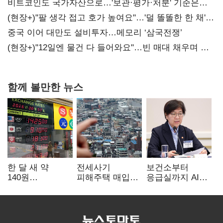
비트코인도 국가자산으로…'보관·평가·처분' 기준은
숙제
(현장+)"팔 생각 접고 호가 높여요"…'덜 똘똘한 한 채'
20억 키맞추기
중국 이어 대만도 설비투자…메모리 ‘삼국전쟁’
(현장+)"12일엔 물건 다 들어와요"…빈 매대 채우며 문
연 홈플러스
함께 볼만한 뉴스
한 달 새 약
전세사기
보건소부터
140원
피해주택 매입
응급실까지 AI
급락…'역대급
1만호 돌파…
확산…지역의료
엔저'에 원화
누적 피해자
혁신 본격화
변곡점
4만278명