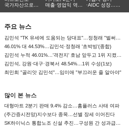
국가자산으로…'
매출·영업익 역대
·AIDC 성장…
보관·평가·처분'
최대…에이전트
SKT 2분기 성장
기준은 숙제
AI 수익화 관건
본궤도
주요 뉴스
김민석 "TK 유세에 도움되는 당대표"…정청래 "벌써
대표된 양 당직 배분"
46.01% 대 44.53%…김민석·정청래 '초박빙'(종합)
김민석 누적 46.01%…'격전지' 호남 앞두고 1위 지켰다
(2보)
김민석, 강원·대구·경북서 48.54%…1위 수성(1보)
최민희 "골리앗 김민석"…임미애 "부끄러운 줄 알아야"
많이 본 뉴스
대형마트 2분기 판매 9.4% 감소…홈플러스 사태 여파
(주간증시전망)지수보다 종목…선별 장세 이어진다
SK하이닉스 통합노조 신설 추진…구성원 간 성과급