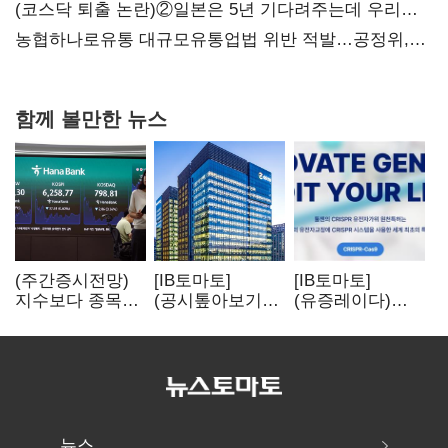
불만 확산
(코스닥 퇴출 논란)②일본은 5년 기다려주는데 우리는
당장 퇴출?…시간만으론 부족한 코스닥 구하기
농협하나로유통 대규모유통업법 위반 적발…공정위,
과징금 4억6200만원 부과
함께 볼만한 뉴스
(주간증시전망)
[IB토마토]
[IB토마토]
지수보다 종목…
(공시톺아보기)
(유증레이다)
선별 장세
수주 공시, 왜
툴젠, 조달액
이어진다
바로 매출로
3분의 1 토막…
잡히지 않을까
특허소송
비용부터 챙긴다
뉴스