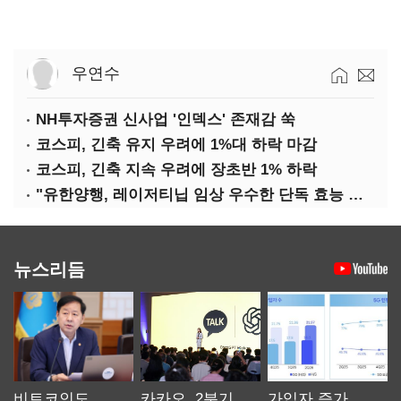
우연수
NH투자증권 신사업 '인덱스' 존재감 쑥
코스피, 긴축 유지 우려에 1%대 하락 마감
코스피, 긴축 지속 우려에 장초반 1% 하락
"유한양행, 레이저티닙 임상 우수한 단독 효능 입증"-대신
뉴스리듬
비트코인도
카카오, 2분기
가입자 증가