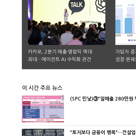
카카오, 2분기 매출·영업익 역대
가입자 증가
최대…에이전트 AI 수익화 관건
성장 본궤
이 시간 주요 뉴스
(SPC 민낯)③"일매출 280만원
"토지보다 금융이 병목"…건설업계