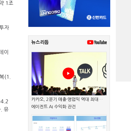
약 1조
 투자
뉴스리듬
"테이
(1.
카카오, 2분기 매출·영업익 역대 최대…
-4.2
에이전트 AI 수익화 관건
. 유