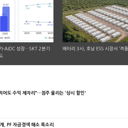
·AIDC 성장…SKT 2분기
배터리 3사, 호남 ESS 시장서 ‘격돌
도
 찍어도 수익 제자리"…점주 울리는 '상시 할인'
, PF 자금경색 해소 목소리