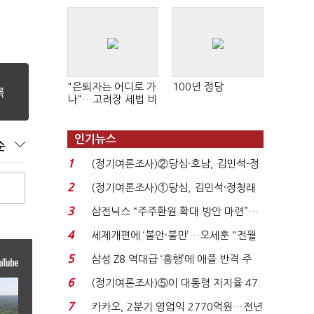
"은퇴자는 어디로 가
100년 정당
나"…고려장 세법 비
판 확산
인기뉴스
순
1
(정기여론조사)②당심·호남, 김민석-정
청래 '초접전'...
2
(정기여론조사)①당심, 김민석·정청래
'초접전'…대통령 ...
3
삼전닉스 “주주환원 확대 방안 마련”…
로이터에 성명...
4
세제개편에 ‘불안·불만’…오세훈 "전월
세 구하기 더 ...
5
삼성 Z8 역대급 ‘흥행’에 애플 반격 주
목…9월 ‘폴...
6
(정기여론조사)⑤이 대통령 지지율 47.
7%…일주일 만에 ...
7
카카오, 2분기 영업익 2770억원…전년