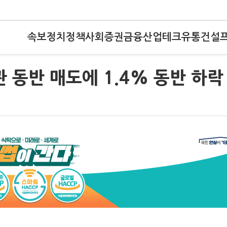
속보
정치
정책
사회
증권
금융
산업
테크
유통
건설
 동반 매도에 1.4% 동반 하락