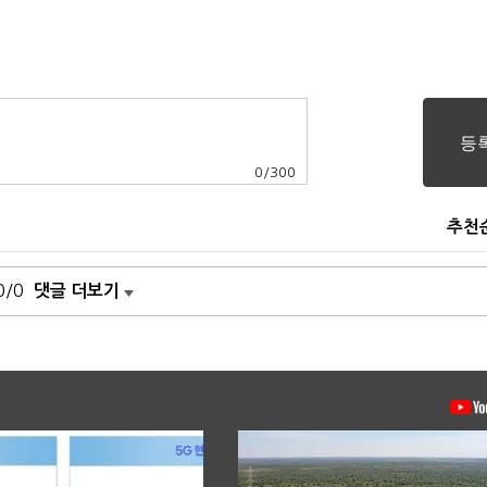
0
/
300
추천
0/0
댓글 더보기