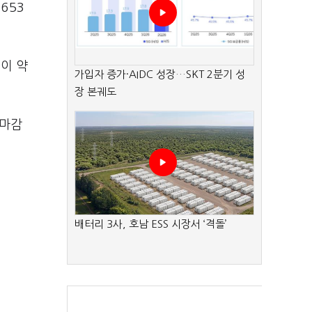
653
등이 약
가입자 증가·AIDC 성장…SKT 2분기 성
장 본궤도
 마감
배터리 3사, 호남 ESS 시장서 ‘격돌’