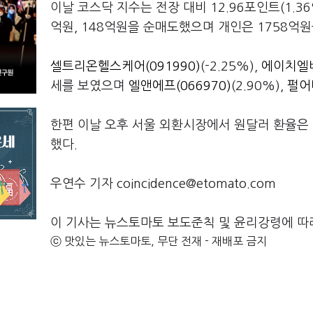
이날 코스닥 지수는 전장 대비 12.96포인트(1.36
억원, 148억원을 순매도했으며 개인은 1758억
셀트리온헬스케어(091990)
(-2.25%),
에이치엘비
세를 보였으며
엘앤에프(066970)
(2.90%),
펄어비
한편 이날 오후 서울 외환시장에서 원달러 환율은 전 
했다.
우연수 기자 coincidence@etomato.com
이 기사는 뉴스토마토 보도준칙 및 윤리강령에 따
ⓒ 맛있는 뉴스토마토, 무단 전재 - 재배포 금지