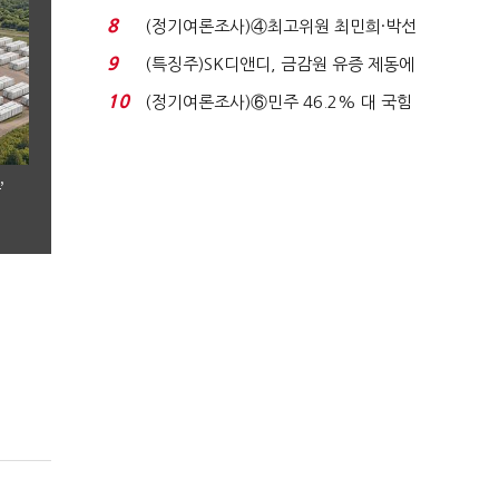
비 36% 증가...
8
(정기여론조사)④최고위원 최민희·박선
원 '양강'…서미...
9
(특징주)SK디앤디, 금감원 유증 제동에
장 초반 상한가...
10
(정기여론조사)⑥민주 46.2% 대 국힘
31.0%…오차범위 밖 ...
’