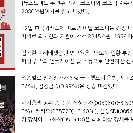
[뉴스토마토 우연수 기자] 코스피와 코스닥 지수가 
2000억원어치를 팔고 나갔다.
12일 한국거래소에 따르면 이날 코스피는 전장 대비 
자별로 외국인과 기관이 각각 8245억원, 1999
김석환 미래에셋증권 연구원은 "반도체 업황 부진
퍼링 임박과 인플레이션 압박 등으로 안전자산 선
업종별로 전기전자가 3% 급락했으며 은행, 서비스업,
56%), 철강금속(0.99%)은 상승 마감했다.
시가총액 상위 종목 중
삼성전자(005930)
(-3.5
5%),
카카오(035720)
(-3.40%),
삼성SDI(0064
가 강세에
LG화학(051910)
은 4% 이상 강세를 