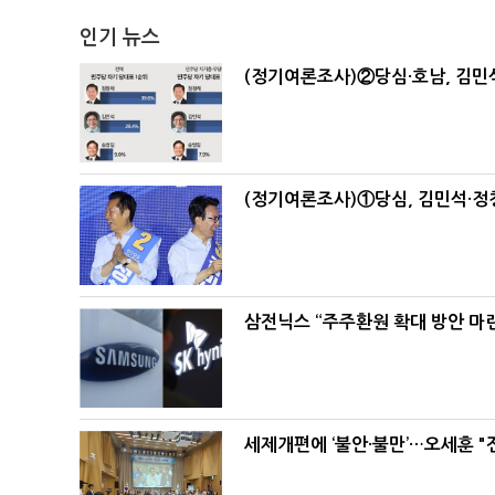
인기 뉴스
(정기여론조사)②당심·호남, 김민석
(정기여론조사)①당심, 김민석·정청
삼전닉스 “주주환원 확대 방안 마
세제개편에 ‘불안·불만’…오세훈 "