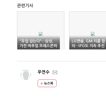
관련기사
"유럽 잡는다"…삼성,
LG엔솔, GM 리콜 합
가전 버추얼 프레스콘퍼
의…IPO도 지속 추진
런스 진행
우연수
뉴스북