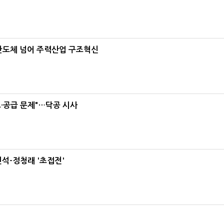
…반도체 넘어 주력산업 구조혁신
·공급 문제"…닥공 시사
석-정청래 '초접전'