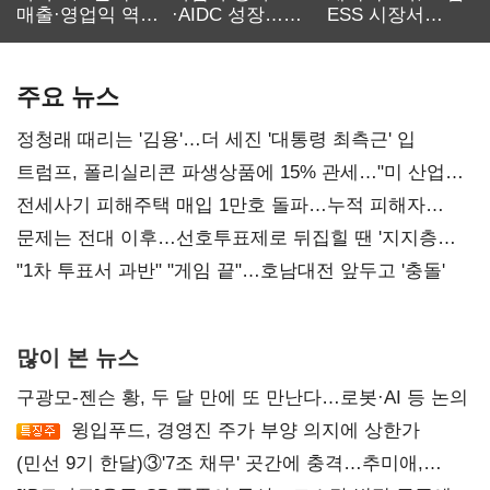
매출·영업익 역대
·AIDC 성장…
ESS 시장서
최대…에이전트
SKT 2분기 성장
‘격돌’
AI 수익화 관건
본궤도
주요 뉴스
정청래 때리는 '김용'…더 세진 '대통령 최측근' 입
트럼프, 폴리실리콘 파생상품에 15% 관세…"미 산업
재건"
전세사기 피해주택 매입 1만호 돌파…누적 피해자
4만278명
문제는 전대 이후…선호투표제로 뒤집힐 땐 '지지층
불복'
"1차 투표서 과반" "게임 끝"…호남대전 앞두고 '충돌'
많이 본 뉴스
구광모-젠슨 황, 두 달 만에 또 만난다…로봇·AI 등 논의
윙입푸드, 경영진 주가 부양 의지에 상한가
(민선 9기 한달)③'7조 채무' 곳간에 충격…추미애,