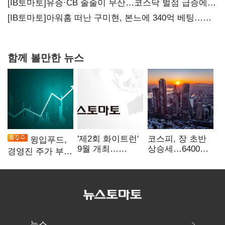
20년만에 '비상재정' 선언 승부수
[IB토마토]유증·CB 줄줄이 무산…코스닥 벌점 급증에
상폐 압박
[IB토마토]아워홈 떠난 구미현, 본느에 340억 베팅…
가족 지배체제 구축
함께 볼만한 뉴스
'제2회 화이트런'
코스피, 장 초반
윙입푸드,
9월 개최…
상승세…6400선
경영진 주가 부양
취약계층 소녀
회복 시도
의지에 상한가
지원
뉴스