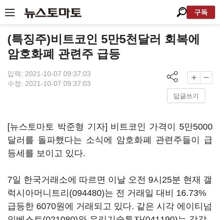
구독
(특징주)비트코인 5만5천달러 회복에
암호화폐 관련주 급등
입력: 2021-10-07 09:37:03
수정: 2021-10-07 09:37:03
답글쓰기
[뉴스토마토 박준형 기자] 비트코인 가격이 5만5000
달러를 돌파했다는 소식에 암호화폐 관련주들이 급
등세를 보이고 있다.
7일 한국거래소에 따르면 이날 오전 9시25분 현재
갤
럭시아머니트리(094480)
는 전 거래일 대비 16.73%
급등한 6070원에 거래되고 있다. 같은 시각
에이티넘
인베스트(021080)
와
우리기술투자(041190)
는 각각