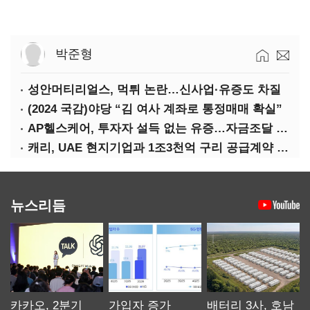
박준형
성안머티리얼스, 먹튀 논란…신사업·유증도 차질
(2024 국감)야당 “김 여사 계좌로 통정매매 확실”
AP헬스케어, 투자자 설득 없는 유증…자금조달 ‘빨간불’
캐리, UAE 현지기업과 1조3천억 구리 공급계약 체결
뉴스리듬
카카오, 2분기
가입자 증가
배터리 3사, 호남