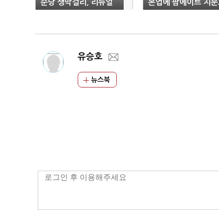
순당 생막걸리, 리뉴얼
본업에 팜에이트 지분
효과 '톡톡'
과까지
유승호
뉴스북