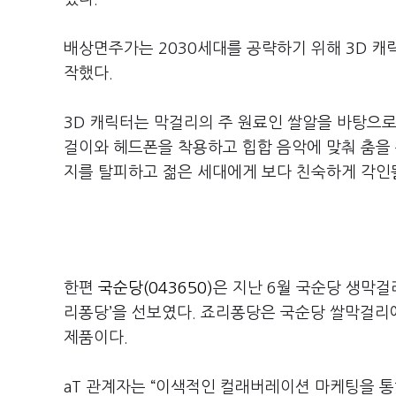
배상면주가는 2030세대를 공략하기 위해 3D 
작했다.
3D 캐릭터는 막걸리의 주 원료인 쌀알을 바탕으로
걸이와 헤드폰을 착용하고 힙합 음악에 맞춰 춤을 
지를 탈피하고 젊은 세대에게 보다 친숙하게 각인
한편
국순당(043650)
은 지난 6월 국순당 생막걸
리퐁당’을 선보였다. 죠리퐁당은 국순당 쌀막걸리에
제품이다.
aT 관계자는 “이색적인 컬래버레이션 마케팅을 통