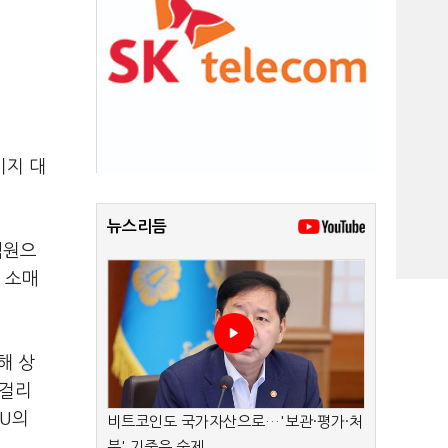
미지 대
뉴스리듬
억원으
 소매
해 상
막걸리
CU의
비트코인도 국가자산으로…'보관·평가·처
분' 기준은 숙제