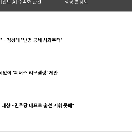
전트 AI 수익화 관건
성장 본궤도
"…정청래 "반명 공세 사과부터"
데없이 '폐버스 리모델링' 제안
택' 대상…민주당 대표로 총선 지휘 못해"