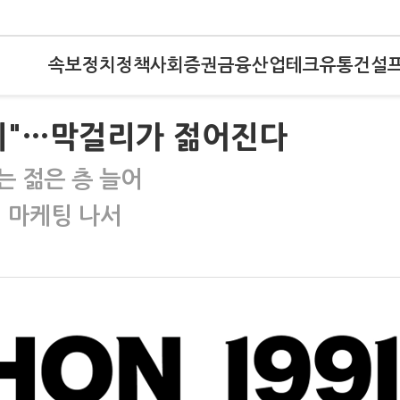
속보
정치
정책
사회
증권
금융
산업
테크
유통
건설
지"…막걸리가 젊어진다
는 젊은 층 늘어
션 마케팅 나서