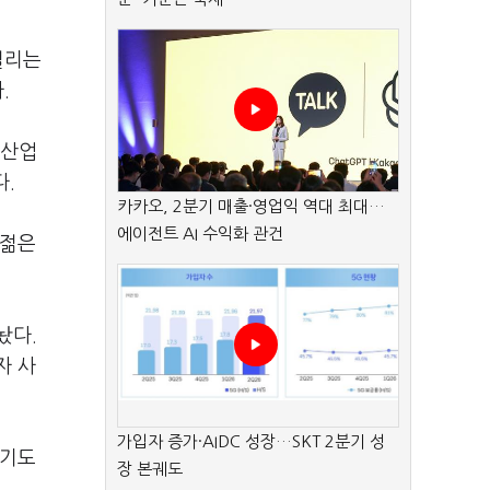
걸리는
.
품산업
다.
카카오, 2분기 매출·영업익 역대 최대…
에이전트 AI 수익화 관건
 젊은
놨다.
자 사
가입자 증가·AIDC 성장…SKT 2분기 성
서기도
장 본궤도