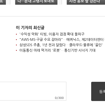
효
다…둔내 고랭지 토마토
사전 홍보 팔 걷는다
축제 후원
이 기자의 최신글
'수익성 악화' 티빙, 이용자 접점 확대 돌파구
삼성SDS 주총, 1년 전과 달랐다…클라우드·물류에 '올인'
이동통신 미래 먹거리 '로봇'…통신기반 시너지 기대
0
/
300