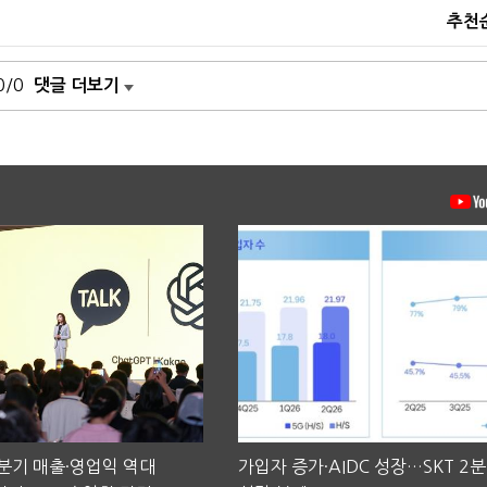
추천
0/0
댓글 더보기
2분기 매출·영업익 역대
가입자 증가·AIDC 성장…SKT 2