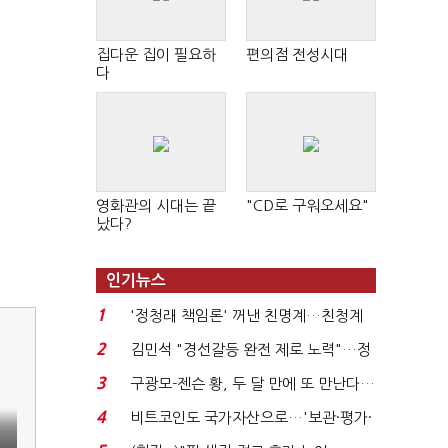
집다운 집이 필요하
편의점 전성시대
다
영화관의 시대는 끝
"CD로 구워오세요"
났다?
인기뉴스
1
'정청래 책임론' 꺼낸 친명계…친청계
는 추가투표 때리기...
2
김민석 "경선갈등 완전 제로 노력"…정
청래 "반명 공세 사...
3
구광모-젠슨 황, 두 달 만에 또 만난다…
로봇·AI 등 논...
4
비트코인도 국가자산으로…'보관·평가·
처분' 기준은 ...