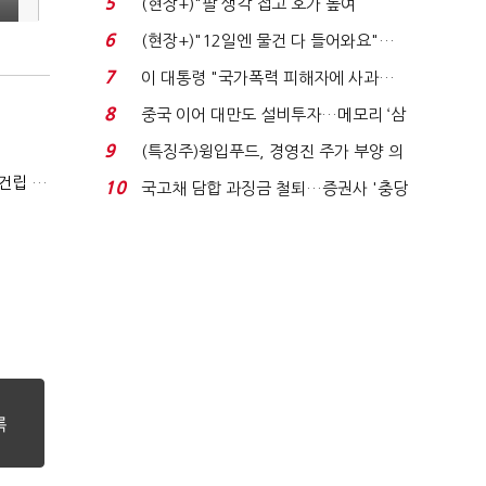
5
(현장+)"팔 생각 접고 호가 높여
요"…'덜 똘똘한 한 채' 20...
6
(현장+)"12일엔 물건 다 들어와요"…
빈 매대 채우며 문 연 ...
7
이 대통령 "국가폭력 피해자에 사과…
적극적 조사로 진...
8
중국 이어 대만도 설비투자…메모리 ‘삼
국전쟁’
9
(특징주)윙입푸드, 경영진 주가 부양 의
지에 상한가...
"AWS·MS·구글 수요 잡아라"…에퀴닉스, 제2데이터센터 건립 속도
10
국고채 담합 과징금 철퇴…증권사 '충당
금 폭탄' 우려...