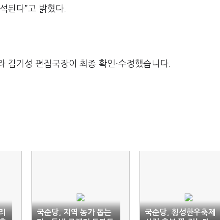
석된다”고 밝혔다.
라 김기성 편집국장이 최종 확인·수정했습니다.
리
국순당, 지역 농가 돕는
국순당, 횡성한우축제