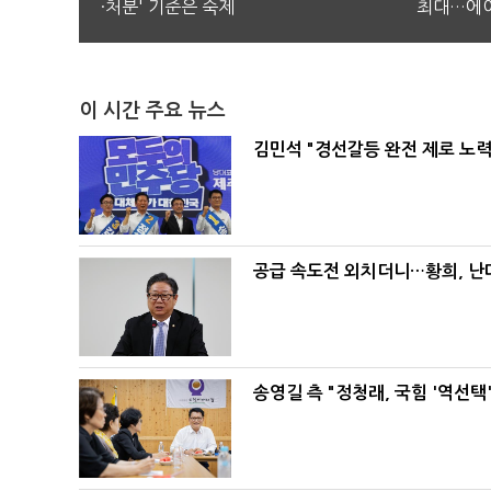
·처분' 기준은 숙제
최대…에이
이 시간 주요 뉴스
김민석 "경선갈등 완전 제로 노력
공급 속도전 외치더니…황희, 난
송영길 측 "정청래, 국힘 '역선