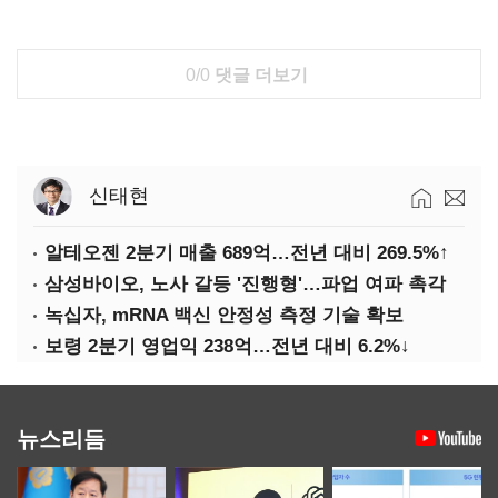
0/0
댓글 더보기
신태현
알테오젠 2분기 매출 689억…전년 대비 269.5%↑
삼성바이오, 노사 갈등 '진행형'…파업 여파 촉각
녹십자, mRNA 백신 안정성 측정 기술 확보
보령 2분기 영업익 238억…전년 대비 6.2%↓
뉴스리듬