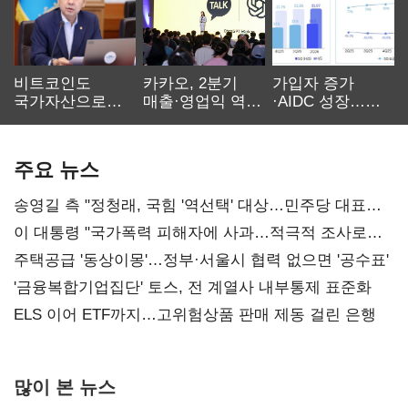
비트코인도
카카오, 2분기
가입자 증가
국가자산으로…'
매출·영업익 역대
·AIDC 성장…
보관·평가·처분'
최대…에이전트
SKT 2분기 성장
기준은 숙제
AI 수익화 관건
본궤도
주요 뉴스
송영길 측 "정청래, 국힘 '역선택' 대상…민주당 대표로
총선 지휘 못해"
이 대통령 "국가폭력 피해자에 사과…적극적 조사로
진실 밝혀야"
주택공급 '동상이몽'…정부·서울시 협력 없으면 '공수표'
'금융복합기업집단' 토스, 전 계열사 내부통제 표준화
ELS 이어 ETF까지…고위험상품 판매 제동 걸린 은행
많이 본 뉴스