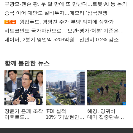
구광모-젠슨 황, 두 달 만에 또 만난다…로봇·AI 등 논의
중국 이어 대만도 설비투자…메모리 ‘삼국전쟁’
윙입푸드, 경영진 주가 부양 의지에 상한가
비트코인도 국가자산으로…'보관·평가·처분' 기준은
숙제
네이버, 2분기 영업익 5203억원…전년비 0.2% 감소
함께 볼만한 뉴스
장윤기 은폐·조작
'FDI 실적
해경, 양귀비·
이후로도
10%'·'개발현안
대마 집중단속…
정보유출·
산적'…
4개월 동안
내부비위…경찰
인천경제청장
249명 검거