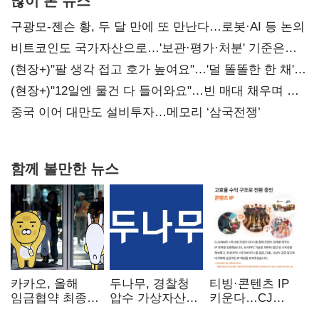
구광모-젠슨 황, 두 달 만에 또 만난다…로봇·AI 등 논의
비트코인도 국가자산으로…'보관·평가·처분' 기준은
숙제
(현장+)"팔 생각 접고 호가 높여요"…'덜 똘똘한 한 채'
20억 키맞추기
(현장+)"12일엔 물건 다 들어와요"…빈 매대 채우며 문
연 홈플러스
중국 이어 대만도 설비투자…메모리 ‘삼국전쟁’
함께 볼만한 뉴스
카카오, 올해
두나무, 경찰청
티빙·콘텐츠 IP
임금협약 최종
압수 가상자산
키운다…CJ
타결…연봉 6.3%
보관 맡는다…
ENM, 하반기