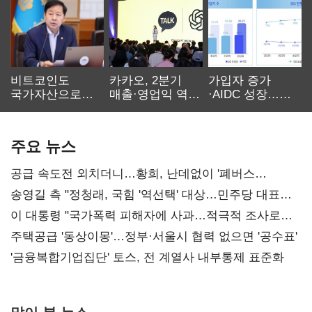
비트코인도
카카오, 2분기
가입자 증가
국가자산으로…'
매출·영업익 역대
·AIDC 성장…
보관·평가·처분'
최대…에이전트
SKT 2분기 성장
기준은 숙제
AI 수익화 관건
본궤도
주요 뉴스
공급 속도전 외치더니…황희, 난데없이 '폐버스
리모델링' 제안
송영길 측 "정청래, 국힘 '역선택' 대상…민주당 대표로
총선 지휘 못해"
이 대통령 "국가폭력 피해자에 사과…적극적 조사로
진실 밝혀야"
주택공급 '동상이몽'…정부·서울시 협력 없으면 '공수표'
'금융복합기업집단' 토스, 전 계열사 내부통제 표준화
많이 본 뉴스