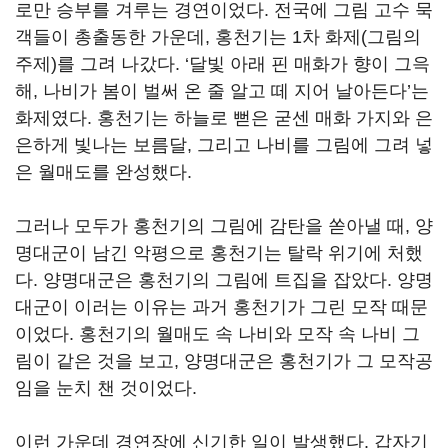
로만 승부를 겨루는 경연이었다
.
전국에 그림 고수 묵
객들이 총출동한 가운데
,
홍천기는
1
차 화제
(
그림의
주제
)
를 그려 나갔다
. ‘
달빛 아래 핀 매화가 향이 그윽
해
,
나비가 봄이 벌써 온 줄 알고 떼 지어 날아든다
’
는
화제였다
.
홍천기는 하늘로 뻗은 굳센 매화 가지와 은
은하게 빛나는 보름달
,
그리고 나비를 그림에 그려 넣
은 월매도를 완성했다
.
그러나 모두가 홍천기의 그림에 감탄을 쏟아낼 때
,
양
명대군이 남긴 악평으로 홍천기는 탈락 위기에 처했
다
.
양명대군은 홍천기의 그림에 트집을 잡았다
.
양명
대군이 이러는 이유는 과거 홍천기가 그린 모작 때문
이었다
.
홍천기의 월매도 속 나비와 모작 속 나비 그
림이 같은 것을 보고
,
양명대군은 홍천기가 그 모작공
임을 눈치 챈 것이었다
.
이런 가운데 경연장에 신기한 일이 발생했다
.
갑자기