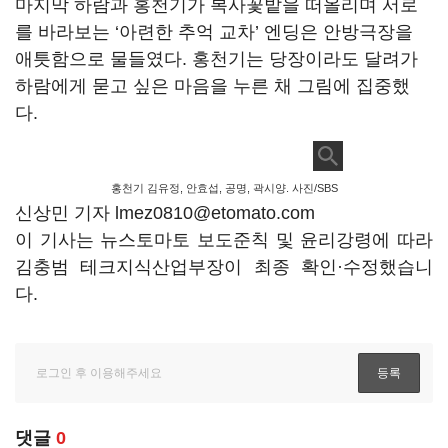
마지막 하람과 홍천기가 복사꽃밭을 떠올리며 서로
를 바라보는
‘
아련한 추억 교차
’
엔딩은 안방극장을
애틋함으로 물들였다
.
홍천기는 당장이라도 달려가
하람에게 묻고 싶은 마음을 누른 채 그림에 집중했
다
.
홍천기 김유정, 안효섭, 공명, 곽시양. 사진/SBS
신상민 기자 lmez0810@etomato.com
이 기사는 뉴스토마토 보도준칙 및 윤리강령에 따라
김충범 테크지식산업부장이 최종 확인·수정했습니
다.
댓글
0