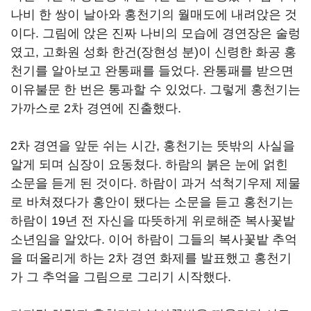
나비 한 쌍이 날아와 홍천기의 월매도에 내려앉은 것
이다
.
그림에 앉은 진짜 나비의 모습에 경연장은 술렁
였고
,
고화원 성화 한건
(
장현성 분
)
이 신령한 화공 홍
천기를 알아보고 완통패를 들었다
.
완통패를 받으면
이유불문 한 번은 통과할 수 있었다
.
그렇게 홍천기는
가까스로
2
차 경연에 진출했다
.
2
차 경연을 앞둔 쉬는 시간
,
홍천기는 뜻밖의 사실을
알게 되며 심장이 요동쳤다
.
하람의 붉은 눈에 얽힌
소문을 듣게 된 것이다
.
하람이 과거 석척기우제 제물
로 바쳐졌다가 홍안이 됐다는 소문을 듣고 홍천기는
하람이
19
년 전 자신을 따뜻하게 위로해준 복사꽃밭
소년임을 알았다
.
이어 하람이 그들의 복사꽃밭 추억
을 떠올리게 하는
2
차 경연 화제를 발표했고 홍천기
가 그 추억을 그림으로 그리기 시작했다
.