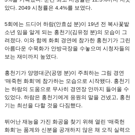
았다
. 2049
시청률은
4.4%
를 보였다
.
5
회에는 드디어 하람
(
안효섭 분
)
이
19
년 전 복사꽃밭
소년 임을 알게 되는 홍천기
(
김유정 분
)
의 모습이 그
려졌다
.
이와 함께 화회 경연에 참가한 홍천기가 그린
아름다운 수묵화가 안방극장을 수놓으며 시청자들의
보는 재미까지 높였다
.
홍천기가 양명대군
(
공명 분
)
이 주최하는 그림 경연
‘
매죽헌 화회
’
에 참가하는 모습으로 시작됐다
.
홍천기
는 하람의 도움으로 무사히 경연장 안까지 들어올 수
있었다
.
하람은 홍천기에게 응원의 말을 건넸고
,
홍천
기는 최선을 다할 것을 다짐했다
.
뛰어난 재능을 가진 화공을 찾기 위해 열린
‘
매죽헌
화회
’
는 품계와 신분을 공개하지 않은 채 오직 실력으