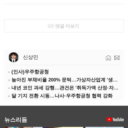
0/0
댓글 더보기
신상민
(인사)우주항공청
높아진 부채비율 200% 문턱…가상자산업계 '생존 시험대'
내년 코인 과세 강행…관건은 '취득가액 산정·자산 이동'
달 기지 전환 시동…나사·우주항공청 협력 강화
뉴스리듬