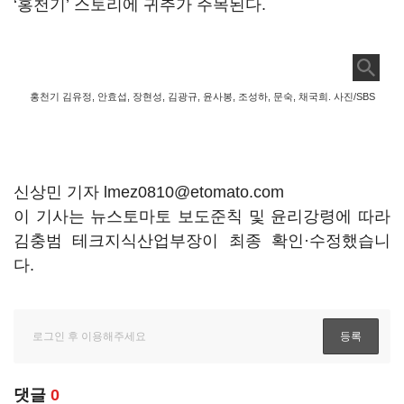
‘
홍천기
’
스토리에 귀추가 주목된다
.
홍천기 김유정, 안효섭, 장현성, 김광규, 윤사봉, 조성하, 문숙, 채국희. 사진/SBS
신상민 기자 lmez0810@etomato.com
이 기사는 뉴스토마토 보도준칙 및 윤리강령에 따라
김충범 테크지식산업부장이 최종 확인·수정했습니
다.
댓글
0