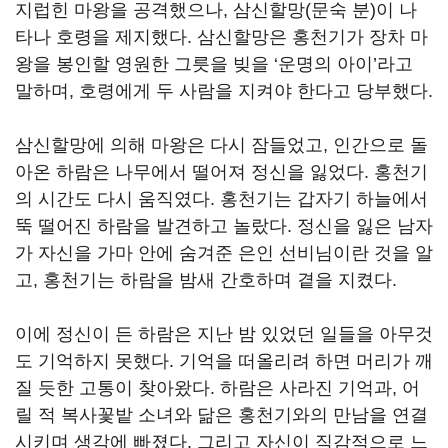
지럽힌 마왕을 공격했으나
,
삼신할망
(
문숙 분
)
이 나
타나 호령을 제지했다
.
삼신할망은 홍천기가 장차 마
왕을 봉인할 영원한 그릇을 빚을
‘
운명의 아이
’
라고
말하며
,
호령에게 두 사람을 지켜야 한다고 당부했다
.
삼신할망에 의해 마왕은 다시 잠들었고
,
인간으로 돌
아온 하람은 나무에서 떨어져 정신을 잃었다
.
홍천기
의 시간도 다시 움직였다
.
홍천기는 갑자기 하늘에서
뚝 떨어진 하람을 발견하고 놀랐다
.
정신을 잃은 남자
가 자신을 가마 안에 숨겨준 은인 선비님이란 것을 알
고
,
홍천기는 하람을 밤새 간호하며 곁을 지켰다
.
이에 정신이 든 하람은 지난 밤 있었던 일들을 아무것
도 기억하지 못했다
.
기억을 떠올리려 하면 머리가 깨
질 듯한 고통이 찾아왔다
.
하람은 사라진 기억과
,
어
릴 적 복사꽃밭 소녀와 닮은 홍천기와의 만남을 연결
시키며 생각에 빠졌다
.
그리고 자신이 직감적으로 느