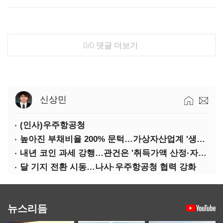
0/0
댓글 더보기
신상민
(인사)우주항공청
높아진 부채비율 200% 문턱…가상자산업계 '생존 시험대'
내년 코인 과세 강행…관건은 '취득가액 산정·자산 이동'
달 기지 전환 시동…나사·우주항공청 협력 강화
뉴스리듬