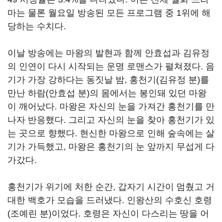
마는 물론 월요일 방송된 모든 프로그램 중
1
위에 해
당하는 수치다
.
이날 방송에는 마왕의 발현과 함께 안효섭과 김유정
의 인연이 다시 시작되는 운명 로맨스가 펼쳐졌다
.
음
기가 가장 강하다는 동짓날 밤
,
홍천기
(
김유정 분
)
를
만난 하람
(
안효섭 분
)
의 몸에서는 봉인돼 있던 마왕
이 깨어났다
.
마왕은 자신의 눈을 가져간 홍천기를 만
나자 반응했다
.
그리고 자신의 눈을 찾아 홍천기가 있
는 곳으로 향했다
.
현신한 마왕으로 인해 숲속에는 살
기가 가득했고
,
마왕은 홍천기의 눈 앞까지 무섭게 다
가갔다
.
홍천기가 위기에 처한 순간
,
갑자기 시간이 멈췄고 거
대한 백호가 모습을 드러냈다
.
인왕산의 수호신 호령
(
조예린 분
)
이었다
.
호령은 자신이 다스리는 땅을 어