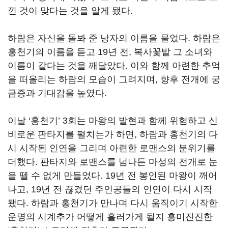
낀 것이 맞다는 것을 알게 됐다
.
하람은 자신을 돌봐 준 낭자의 이름을 물었다
.
하람은
홍천기의 이름을 듣고
19
년 전
,
복사꽃밭 그 소녀와
이름이 같다는 것을 깨달았다
.
이와 함께 아련한 추억
을 떠올리는 하람의 모습이 그려지며
,
향후 전개에 궁
금증과 기대감을 높였다
.
이날
‘
홍천기
’ 3
회는 마왕의 발현과 함께 위험하고 신
비로운 판타지를 펼치는가 하면
,
하람과 홍천기의 다
시 시작된 인연을 그리며 아련한 로맨스의 분위기를
더했다
.
판타지와 로맨스를 넘나든 마성의 전개로 눈
을 뗄 수 없게 만들었다
. 19
년 전 봉인된 마왕이 깨어
나고
, 19
년 전 끊겼던 주인공들의 인연이 다시 시작
됐다
.
하람과 홍천기가 만나며 다시 움직이기 시작한
운명의 시계추가 어떻게 흘러가게 될지 흥미진진한