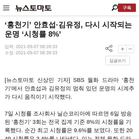
구독
‘홍천기’ 안효섭·김유정, 다시 시작되는
운명 ‘시청률 8%’
입력: 2021-09-07 08:39:33
수정: 2021-09-07 08:39:33
답글쓰기
[뉴스토마토 신상민 기자]
SBS
월화 드라마 ‘홍천
기’에서 안효섭과 김유정의 멈춰 있던 운명의 시계추
가 다시 움직이기 시작했다
.
7
일 시청률 조사회사 닐슨코리아에 따르면
6
일 방송
된
‘
홍천기
’ 3
회는 전국 집계 기준
8%
의 시청률을 기
록했다
.
순간 최고 시청률은
9.6%
를 보였다
.
또한
20
49
시청률은
3.4%
를 나타냈다
.
이는 전체 월화 드라