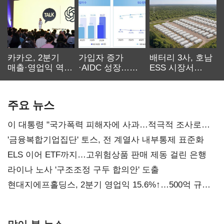
카카오, 2분기
가입자 증가
배터리 3사, 호남
매출·영업익 역대
·AIDC 성장…
ESS 시장서
최대…에이전트
SKT 2분기 성장
‘격돌’
AI 수익화 관건
본궤도
주요 뉴스
이 대통령 "국가폭력 피해자에 사과…적극적 조사로
진실 밝혀야"
'금융복합기업집단' 토스, 전 계열사 내부통제 표준화
ELS 이어 ETF까지…고위험상품 판매 제동 걸린 은행
라이나 노사 '구조조정 구두 합의안' 도출
현대지에프홀딩스, 2분기 영업익 15.6%↑…500억 규모
자사주 매입
많이 본 뉴스