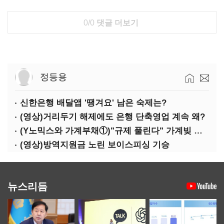
0/0
댓글 더보기
정등용
신한은행 배달앱 '땡겨요' 남은 숙제는?
(영상)거리두기 해제에도 은행 단축영업 계속 왜?
(Y노믹스와 가계부채①)"규제 풀린다" 가계빚 다시 꿈틀
(영상)방역지원금 노린 보이스피싱 기승
뉴스리듬