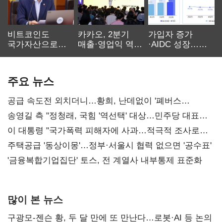
비트코인도
카카오, 2분기
가입자 증가
국가자산으로…'
매출·영업익 역대
·AIDC 성장…
보관·평가·처분'
최대…에이전트
SKT 2분기 성장
기준은 숙제
AI 수익화 관건
본궤도
주요 뉴스
공급 속도전 외치더니…황희, 난데없이 '폐버스
리모델링' 제안
송영길 측 "정청래, 국힘 '역선택' 대상…민주당 대표로
총선 지휘 못해"
이 대통령 "국가폭력 피해자에 사과…적극적 조사로
진실 밝혀야"
주택공급 '동상이몽'…정부·서울시 협력 없으면 '공수표'
'금융복합기업집단' 토스, 전 계열사 내부통제 표준화
많이 본 뉴스
구광모-젠슨 황, 두 달 만에 또 만난다…로봇·AI 등 논의