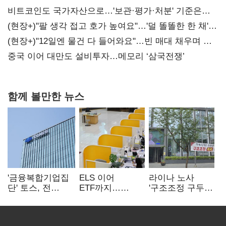
비트코인도 국가자산으로…'보관·평가·처분' 기준은
숙제
(현장+)"팔 생각 접고 호가 높여요"…'덜 똘똘한 한 채'
20억 키맞추기
(현장+)"12일엔 물건 다 들어와요"…빈 매대 채우며 문
연 홈플러스
중국 이어 대만도 설비투자…메모리 ‘삼국전쟁’
함께 볼만한 뉴스
'금융복합기업집
ELS 이어
라이나 노사
단' 토스, 전
ETF까지…
'구조조정 구두
계열사 내부통제
고위험상품 판매
합의안' 도출
표준화
제동 걸린 은행