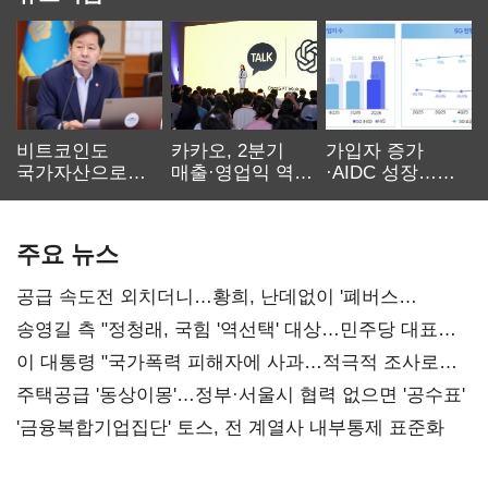
비트코인도
카카오, 2분기
가입자 증가
국가자산으로…'
매출·영업익 역대
·AIDC 성장…
보관·평가·처분'
최대…에이전트
SKT 2분기 성장
기준은 숙제
AI 수익화 관건
본궤도
주요 뉴스
공급 속도전 외치더니…황희, 난데없이 '폐버스
리모델링' 제안
송영길 측 "정청래, 국힘 '역선택' 대상…민주당 대표로
총선 지휘 못해"
이 대통령 "국가폭력 피해자에 사과…적극적 조사로
진실 밝혀야"
주택공급 '동상이몽'…정부·서울시 협력 없으면 '공수표'
'금융복합기업집단' 토스, 전 계열사 내부통제 표준화