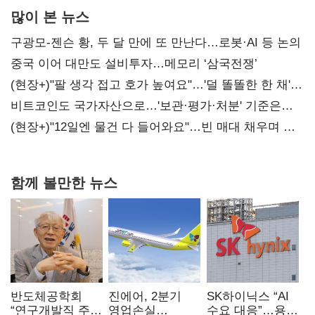
많이 본 뉴스
구광모-젠슨 황, 두 달 만에 또 만난다…로봇·AI 등 논의
중국 이어 대만도 설비투자…메모리 ‘삼국전쟁’
(현장+)"팔 생각 접고 호가 높여요"…'덜 똘똘한 한 채'
20억 키맞추기
비트코인도 국가자산으로…'보관·평가·처분' 기준은
숙제
(현장+)"12일엔 물건 다 들어와요"…빈 매대 채우며 문
연 홈플러스
함께 볼만한 뉴스
반도체공학회
진에어, 2분기
SK하이닉스 “AI
“연구개발직 주
영업손실
수요 대응”…용인