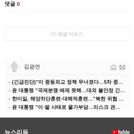
댓글
0
0/0
댓글 더보기
김광연
(긴급진단)"미 중동외교 정책 무너졌다…5차 중동전 가능성은 낮아"
윤 대통령 "국제분쟁 배제 못해…대외 불안정 긴밀대응"
한미일, 해양차단훈련·대해적훈련…"북한 위협 억제"
윤 대통령 "이·팔 사태로 물가부담…리스크 관리 만전 기해야"
뉴스리듬