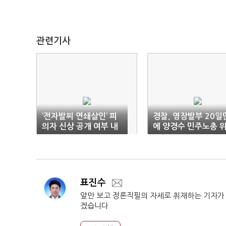
관련기사
‘전자발찌 연쇄살인’ 피
경찰, 영장발부 20일
의자 신상 공개 여부 내
에 양경수 민주노총 
일 결정
원장 구속
표진수
앞만 보고 정론직필의 자세로 취재하는 기자가
겠습니다