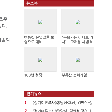
뉴스북
 조주
있다.
여름철 온열질환 보
"은퇴자는 어디로 가
전자발찌
험으로 대비
나"…고려장 세법 비
판 확산
100년 정당
부동산 눈치게임
인기뉴스
1
(정기여론조사)②당심·호남, 김민석-정
청래 '초접전'...
2
(정기여론조사)①당심, 김민석·정청래