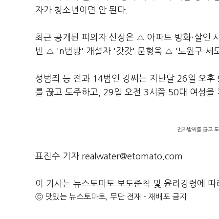
자가 청소년이면 안 된다.
최근 공개된 피의자 신상은 △ 아파트 방화·살인 사
빈 △ 'n번방' 개설자 '갓갓' 문형욱 △ '노원구 세
성범죄 등 전과 14범인 강씨는 지난달 26일 오후
를 끊고 도주하고, 29일 오전 3시쯤 50대 여성
전자발찌를 끊고 도
표진수 기자 realwater@etomato.com
이 기사는 뉴스토마토 보도준칙 및 윤리강령에 따
ⓒ 맛있는 뉴스토마토, 무단 전재 - 재배포 금지