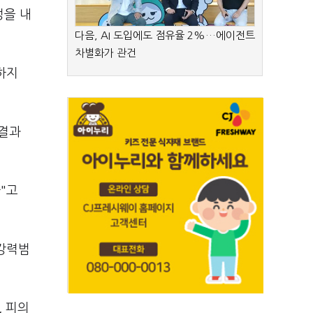
정을 내
다음, AI 도입에도 점유율 2%…에이전트
차별화가 관건
하지
 결과
"고
강력범
, 피의