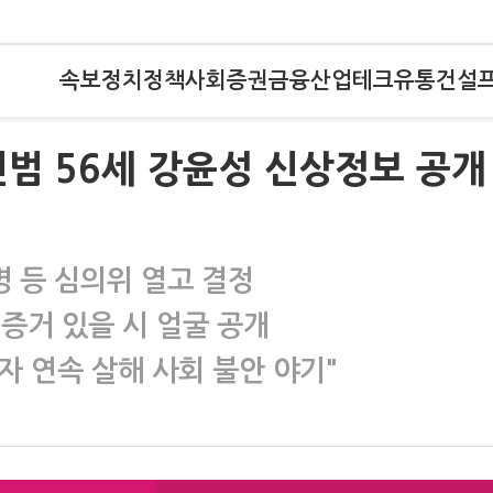
속보
정치
정책
사회
증권
금융
산업
테크
유통
건설
범 56세 강윤성 신상정보 공개
명 등 심의위 열고 결정
증거 있을 시 얼굴 공개
자 연속 살해 사회 불안 야기"