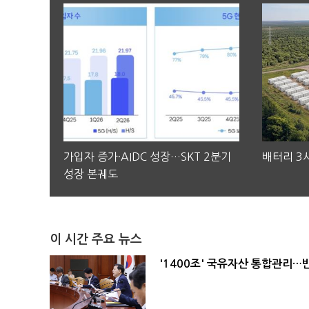
가입자 증가·AIDC 성장…SKT 2분기
배터리 3사
성장 본궤도
이 시간 주요 뉴스
'1400조' 국유자산 통합관리