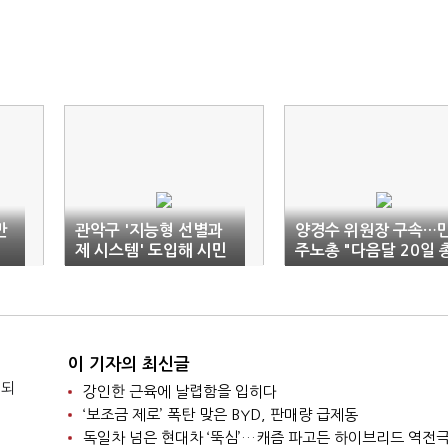
만
관악구 '지능형 선별과
양경수 위원장 구속…
위
제 시스템' 도입해 시민
주노총 "다음달 20일 
들 지킨다
파업"
이 기자의 최신글
 되
강인한 근육에 날렵함을 입히다
‘보조금 제로’ 폭탄 맞은 BYD, 판매량 급제동
독일차 넘은 현대차 ‘뚝심’…캐즘 파고든 하이브리드 역전