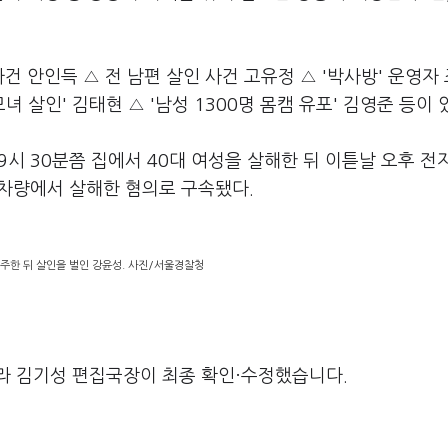
건 안인득 △ 전 남편 살인 사건 고유정 △ '박사방' 운영자
모녀 살인' 김태현 △ '남성 1300명 몸캠 유포' 김영준 등이 
 9시 30분쯤 집에서 40대 여성을 살해한 뒤 이튿날 오후 
을 차량에서 살해한 혐의로 구속됐다.
주한 뒤 살인을 벌인 강윤성. 사진/서울경찰청
라 김기성 편집국장이 최종 확인·수정했습니다.