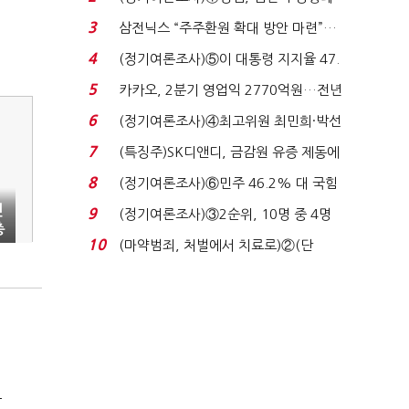
'초접전'…대통령 ...
3
삼전닉스 “주주환원 확대 방안 마련”…
로이터에 성명...
4
(정기여론조사)⑤이 대통령 지지율 47.
7%…일주일 만에 ...
5
카카오, 2분기 영업익 2770억원…전년
비 36% 증가...
6
(정기여론조사)④최고위원 최민희·박선
원 '양강'…서미...
7
(특징주)SK디앤디, 금감원 유증 제동에
장 초반 상한가...
8
(정기여론조사)⑥민주 46.2% 대 국힘
31.0%…오차범위 밖 ...
민
9
(정기여론조사)③2순위, 10명 중 4명
총
'송영길'…정청래 '한 ...
10
(마약범죄, 처벌에서 치료로)②(단
독)"마약은 전염병…여성...
극