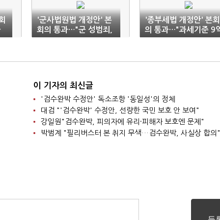
국회
'군사법원법 개정안' 본
'종부세법 개정안' 본회
과
회의 통과…"군 성범죄,
의 통과…"과세기준 9
민간법원서 재판"
→11억원"
이 기자의 최신글
'검수완박 수정안' 독소조항 '동일성'의 정체
대검 "'검수완박' 수정안, 선량한 국민 보호 안 보여"
강일원"검수완박, 피의자에 유리·피해자 보호엔 문제"
박범계 "필리버스터 본 취지 무색…검수완박, 사실상 합의