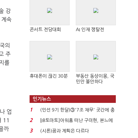
술 강
 계속
콘서트 전당대회
AI 인재 쟁탈전
한국의
고 주
지지를
휴대폰이 끊긴 30분
부동산 동상이몽, 국
민만 불안하다
인기뉴스
1
(민선 9기 한달)③'7조 채무' 곳간에 충
나 업
격…추미애, 20년...
 11
2
[IB토마토]아워홈 떠난 구미현, 본느에
340억 베팅…가...
않을까
3
(시론)꿈과 계획은 다르다