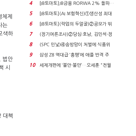
4
[IB토마토]JB금융 RORWA 2% 돌파…
실적 견인은 은행 ...
5
[IB토마토](AI 보험혁신)①생산성 최대
영체제
80% 개선…현실...
6
[IB토마토](락업의 두얼굴)②공모가 뛰
자는
자 첫날 매도…FI ...
모색하
7
(정기여론조사)②당심·호남, 김민석-정
청래 '초접전'...
8
(SPC 민낯)④솜방망이 처벌에 식품위
생법 위반 반복...
9
삼성 Z8 역대급 ‘흥행’에 애플 반격 주
. 법안
목…9월 ‘폴...
10
세제개편에 ‘불안·불만’…오세훈 "전월
책 시
세 구하기 더 ...
장 대책