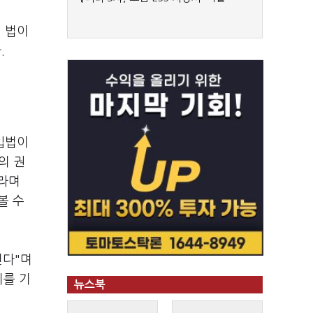
 법이
.
 입법이
의 권
이라며
볼 수
낀다"며
기를 기
뉴스북