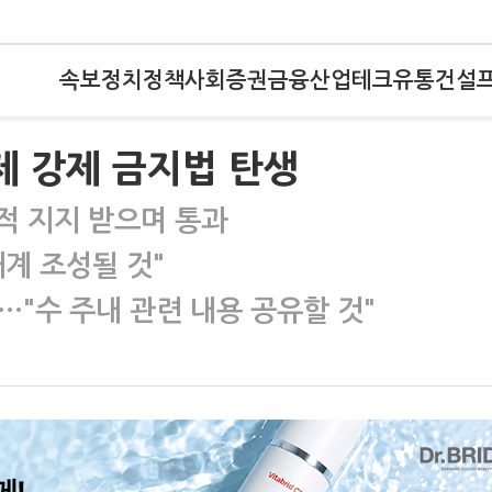
속보
정치
정책
사회
증권
금융
산업
테크
유통
건설
제 강제 금지법 탄생
도적 지지 받으며 통과
계 조성될 것"
…"수 주내 관련 내용 공유할 것"