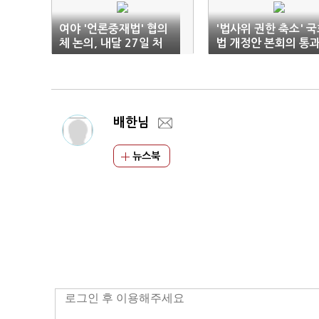
여야 '언론중재법' 협의
'법사위 권한 축소' 
체 논의, 내달 27일 처
법 개정안 본회의 통
리
배한님
뉴스북