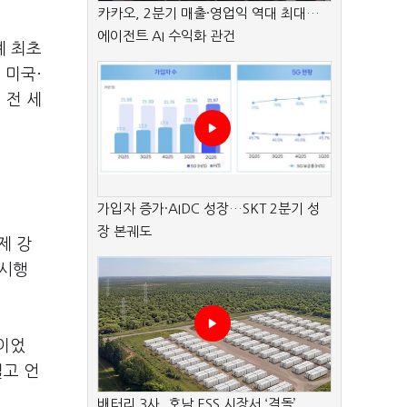
카카오, 2분기 매출·영업익 역대 최대…
에이전트 AI 수익화 관건
계 최초
 미국·
 전 세
가입자 증가·AIDC 성장…SKT 2분기 성
장 본궤도
제 강
 시행
이었
열고 언
배터리 3사, 호남 ESS 시장서 ‘격돌’