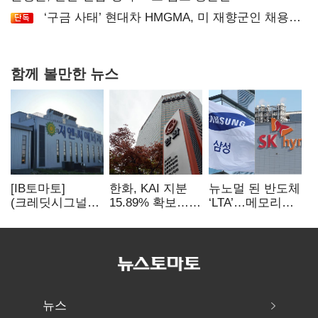
‘구금 사태’ 현대차 HMGMA, 미 재향군인 채용
확대로 분위기 반전
함께 볼만한 뉴스
[IB토마토]
한화, KAI 지분
뉴노멀 된 반도체
(크레딧시그널)
15.89% 확보…
‘LTA’…메모리
지엔씨에너지, AI
기업결합심사
3사, 2030년까지
데이터센터 타고
신청 예정
54조 선불 계약
외형 확대
뉴스