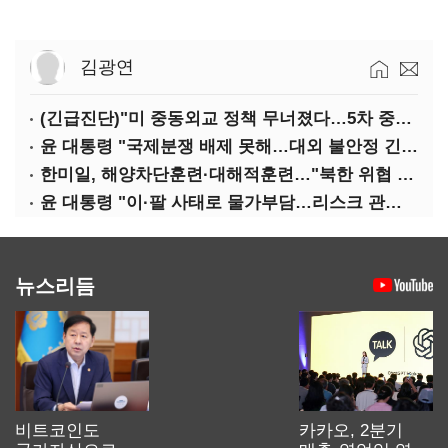
김광연
(긴급진단)"미 중동외교 정책 무너졌다…5차 중동전 가능성은 낮아"
윤 대통령 "국제분쟁 배제 못해…대외 불안정 긴밀대응"
한미일, 해양차단훈련·대해적훈련…"북한 위협 억제"
윤 대통령 "이·팔 사태로 물가부담…리스크 관리 만전 기해야"
뉴스리듬
비트코인도
카카오, 2분기