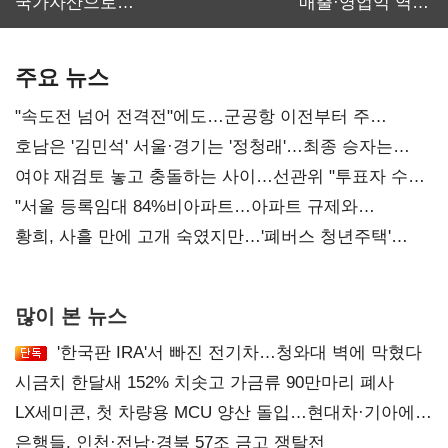
국가자산으로…'
매출·영업익 역대
보관·평가·처분'
최대…에이전트
기준은 숙제
AI 수익화 관건
주요 뉴스
"속도전 넘어 전격전"에도…군공항 이전부터 주
52시간까지 '뇌관'
호남은 '김민석' 서울·경기는 '정청래'…최종 승자는
'안갯속'
여야 재검토 놓고 충돌하는 사이…선관위 "투표자 수
오차 당연"
"서울 등록임대 84%비아파트…아파트 규제와
달리해야"
황희, 사흘 만에 고개 숙였지만…'폐버스 청년주택'
후폭풍
많이 본 뉴스
'한국판 IRA'서 빠진 전기차…청와대 벽에 막혔다
시금치 한달새 152% 치솟고 가금류 90만마리 폐사
LX세미콘, 첫 차량용 MCU 양산 돌입…현대차·기아에
공급
은행들, 인천·전남·경북 57조 금고 쟁탈전