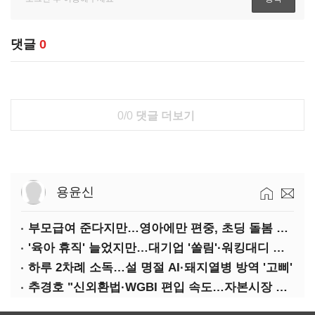
댓글
0
0/0
댓글 더보기
용윤신
부모급여 준다지만…영아에만 편중, 초딩 돌봄 절실
'육아 휴직' 늘었지만…대기업 '쏠림'·워킹대디 여전히 '저조'
하루 2차례 소독…설 명절 AI·돼지열병 방역 '고삐'
추경호 "신외환법·WGBI 편입 속도…자본시장 투자환경 개선"