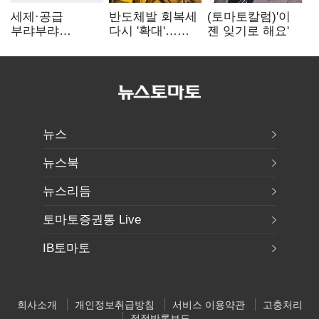
세제·공급
반도체발 회복세
(토마토칼럼)'이
부랴부랴
다시 '확대'…
젠 잊기로 해요'
재검토…'구윤철·
제조업 생산
김윤덕' 책임론
5.8% 반등
뉴스
뉴스북
뉴스리듬
토마토증권통 Live
IB토마토
회사소개
개인정보취급방침
서비스 이용약관
고충처리
정정반론보도