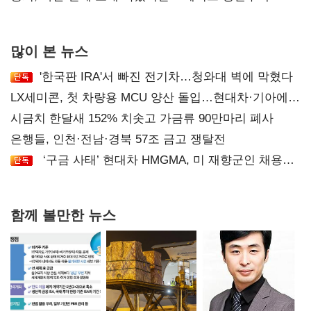
후폭풍
많이 본 뉴스
'한국판 IRA'서 빠진 전기차…청와대 벽에 막혔다
LX세미콘, 첫 차량용 MCU 양산 돌입…현대차·기아에
공급
시금치 한달새 152% 치솟고 가금류 90만마리 폐사
은행들, 인천·전남·경북 57조 금고 쟁탈전
‘구금 사태’ 현대차 HMGMA, 미 재향군인 채용
확대로 분위기 반전
함께 볼만한 뉴스