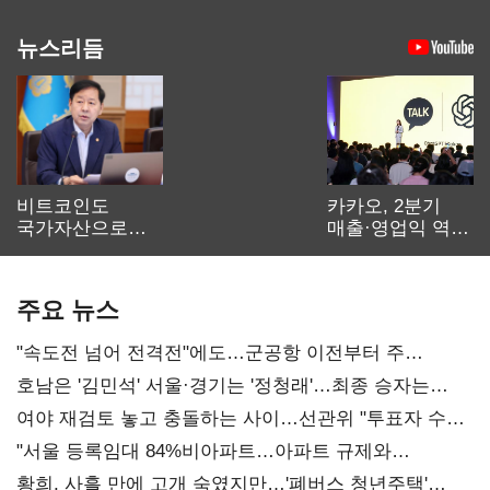
뉴스리듬
비트코인도
카카오, 2분기
국가자산으로…'
매출·영업익 역대
보관·평가·처분'
최대…에이전트
기준은 숙제
AI 수익화 관건
주요 뉴스
"속도전 넘어 전격전"에도…군공항 이전부터 주
52시간까지 '뇌관'
호남은 '김민석' 서울·경기는 '정청래'…최종 승자는
'안갯속'
여야 재검토 놓고 충돌하는 사이…선관위 "투표자 수
오차 당연"
"서울 등록임대 84%비아파트…아파트 규제와
달리해야"
황희, 사흘 만에 고개 숙였지만…'폐버스 청년주택'