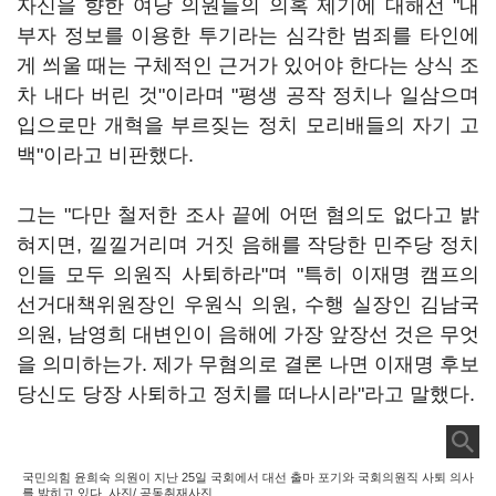
자신을 향한 여당 의원들의 의혹 제기에 대해선 "내
부자 정보를 이용한 투기라는 심각한 범죄를 타인에
게 씌울 때는 구체적인 근거가 있어야 한다는 상식 조
차 내다 버린 것"이라며 "평생 공작 정치나 일삼으며
입으로만 개혁을 부르짖는 정치 모리배들의 자기 고
백"이라고 비판했다.
그는 "다만 철저한 조사 끝에 어떤 혐의도 없다고 밝
혀지면, 낄낄거리며 거짓 음해를 작당한 민주당 정치
인들 모두 의원직 사퇴하라"며 "특히 이재명 캠프의
선거대책위원장인 우원식 의원, 수행 실장인 김남국
의원, 남영희 대변인이 음해에 가장 앞장선 것은 무엇
을 의미하는가. 제가 무혐의로 결론 나면 이재명 후보
당신도 당장 사퇴하고 정치를 떠나시라"라고 말했다.
국민의힘 윤희숙 의원이 지난 25일 국회에서 대선 출마 포기와 국회의원직 사퇴 의사
를 밝히고 있다. 사진/ 공동취재사진