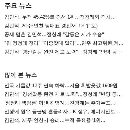
주요 뉴스
김민석, 누적 45.42%로 경선 1위…정청래와 격차
0.86%p(2보)
김민석, 제주·인천 당대표 경선서 '1위'(1보)
공세 멈춘 김민석…정청래 "갈등은 제가 수습"
"팀 정청래 정리" "이중잣대 말라"…민주 최고위원 계파
다툼 격화
김민석 "경선갈등 완전 제로 노력"…정청래 "반명 공세
사과부터"
많이 본 뉴스
전국 기름값 12주 연속 하락…서울 휘발윳값 1909원
김민석 "경선갈등 완전 제로 노력"…정청래 "반명 공세
사과부터"
'정청래 책임론' 꺼낸 친명계…친청계는 추가투표
때리기
전쟁에 원유 공급망 흔들리자…K-정유, 에너지안보
핵심으로 재부상
김민석, 제주·인천서 승리…누적 득표율 '1위
탈환'(종합)