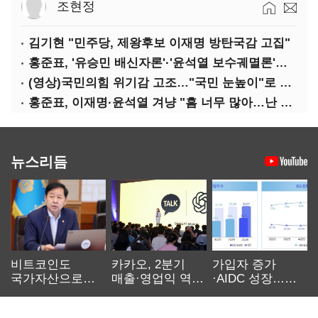
조현정
김기현 "민주당, 제왕후보 이재명 방탄국감 고집"
홍준표, '유승민 배신자론'·'윤석열 보수궤멸론'으로 TK 공략
(영상)국민의힘 위기감 고조…"국민 눈높이"로 곽상도 압박
홍준표, 이재명·윤석열 겨냥 "흠 너무 많아…난 털릴 게 없다"
뉴스리듬
비트코인도
카카오, 2분기
가입자 증가
국가자산으로…'
매출·영업익 역대
·AIDC 성장…
보관·평가·처분'
최대…에이전트
SKT 2분기 성장
기준은 숙제
AI 수익화 관건
본궤도