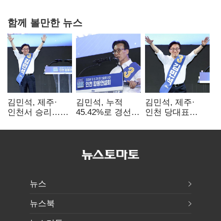
함께 볼만한 뉴스
김민석, 제주·
김민석, 누적
김민석, 제주·
인천서 승리…
45.42%로 경선
인천 당대표
누적 득표율 '1위
1위…정청래와
경선서 '1위'(1보)
탈환'(종합)
격차
0.86%p(2보)
뉴스
뉴스북