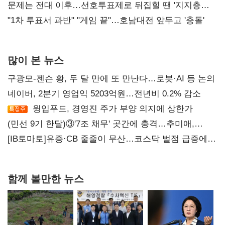
4만278명
문제는 전대 이후…선호투표제로 뒤집힐 땐 '지지층
불복'
"1차 투표서 과반" "게임 끝"…호남대전 앞두고 '충돌'
많이 본 뉴스
구광모-젠슨 황, 두 달 만에 또 만난다…로봇·AI 등 논의
네이버, 2분기 영업익 5203억원…전년비 0.2% 감소
윙입푸드, 경영진 주가 부양 의지에 상한가
(민선 9기 한달)③'7조 채무' 곳간에 충격…추미애,
20년만에 '비상재정' 선언 승부수
[IB토마토]유증·CB 줄줄이 무산…코스닥 벌점 급증에
상폐 압박
함께 볼만한 뉴스