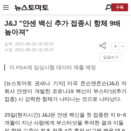
구독
J&J "얀센 백신 추가 접종시 항체 9배
높아져"
입력: 2021-08-26 16:33:07
수정: 2021-08-26 16:33:07
답글쓰기
미 FDA에 임상시험 데이터 제출 예정
[뉴스토마토 권새나 기자] 미국 존슨앤존슨(J&J) 자
회사 얀센이 개발한 코로나19 백신이 부스터샷(추가
접종) 시 강력한 항체가 나타나는 것으로 나타났다.
25일(현지시간) J&J은 얀센 백신을 첫 접종한 지 6~8
개월이 지난 사람에게 부스터샷을 투여한 결과 이들
의 항체 수준이 최초 접종 4주 후와 비교해 봤을 때 9