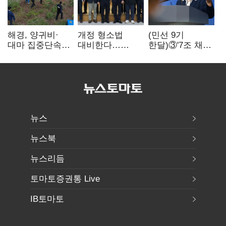
해경, 양귀비·
개정 형소법
(민선 9기
대마 집중단속…
대비한다…
한달)③'7조 채무'
4개월 동안
해경청
곳간에 충격…
249명 검거
'수사혁신TF'
추미애, 20년만에
가동
'비상재정' 선언
승부수
뉴스
뉴스북
뉴스리듬
토마토증권통 Live
IB토마토