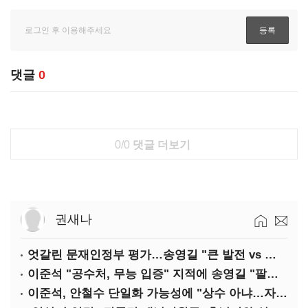
댓글
0
0/0
댓글 더보기
권새나
엇갈린 문재인정부 평가…송영길 "큰 발전 vs 이준석 "기본 점수"
이준석 "공수처, 무능 입증" 지적에 송영길 "팔다리 자른 게 국민의힘"
이준석, 안철수 단일화 가능성에 "상수 아냐…자의식 과잉"