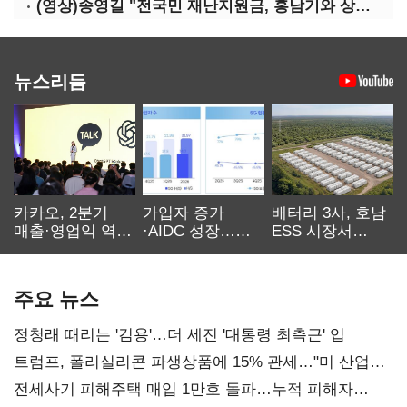
(영상)송영길 "전국민 재난지원금, 홍남기와 상의·이재명 뜻 존중"
뉴스리듬
카카오, 2분기
가입자 증가
배터리 3사, 호남
매출·영업익 역대
·AIDC 성장…
ESS 시장서
최대…에이전트
SKT 2분기 성장
‘격돌’
AI 수익화 관건
본궤도
주요 뉴스
정청래 때리는 '김용'…더 세진 '대통령 최측근' 입
트럼프, 폴리실리콘 파생상품에 15% 관세…"미 산업
재건"
전세사기 피해주택 매입 1만호 돌파…누적 피해자