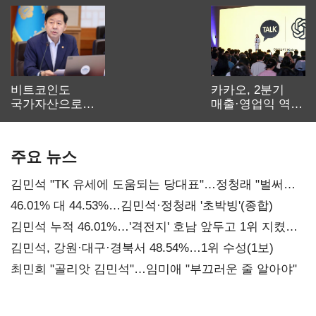
비트코인도
카카오, 2분기
국가자산으로…'
매출·영업익 역대
보관·평가·처분'
최대…에이전트
기준은 숙제
AI 수익화 관건
주요 뉴스
김민석 "TK 유세에 도움되는 당대표"…정청래 "벌써
대표된 양 당직 배분"
46.01% 대 44.53%…김민석·정청래 '초박빙'(종합)
김민석 누적 46.01%…'격전지' 호남 앞두고 1위 지켰다
(2보)
김민석, 강원·대구·경북서 48.54%…1위 수성(1보)
최민희 "골리앗 김민석"…임미애 "부끄러운 줄 알아야"