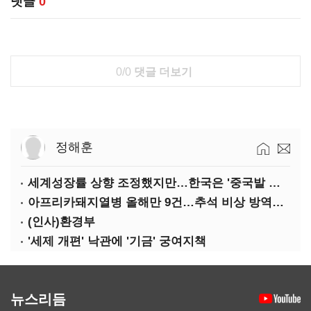
댓글
0
0/0
댓글 더보기
정해훈
세계성장률 상향 조정했지만…한국은 '중국발 살얼음판'
아프리카돼지열병 올해만 9건…추석 비상 방역에 '총력'
(인사)환경부
'세제 개편' 낙관에 '기금' 궁여지책
뉴스리듬