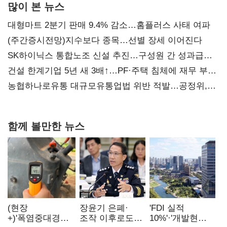
많이 본 뉴스
대형마트 2분기 판매 9.4% 감소…홈플러스 사태 여파
(주간증시전망)지수보다 종목…선별 장세 이어진다
SK하이닉스 통합노조 신설 추진…구성원 간 성과급
불만 확산
건설 한계기업 5년 새 3배↑…PF·주택 침체에 재무 부담
확대
농협하나로유통 대규모유통업법 위반 적발…공정위,
과징금 4억6200만원 부과
함께 볼만한 뉴스
(현장
장윤기 은폐·
'FDI 실적
+)'폭염중대경보'
조작 이후로도
10%'·'개발현안