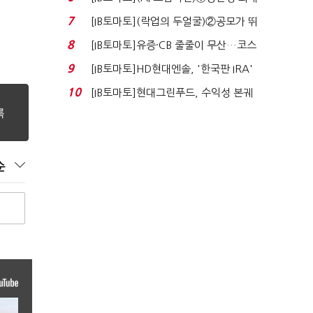
80% 개선…현실...
7
[IB토마토](락업의 두얼굴)②공모가 뛰
자 첫날 매도…FI ...
8
[IB토마토]유증·CB 줄줄이 무산…코스
닥 벌점 급증에 ...
9
[IB토마토]HD현대엔솔, '한국판 IRA'
수혜 부상…세액공...
10
[IB토마토]현대그린푸드, 수익성 본궤
도…실적 개선에 ...
순