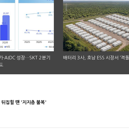
·AIDC 성장…SKT 2분기
배터리 3사, 호남 ESS 시장서 ‘격돌
도
뒤집힐 땐 '지지층 불복'