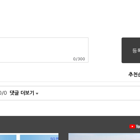
0
/
300
추천
0/0
댓글 더보기