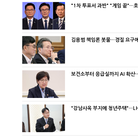
"1차 투표서 과반" "게임 끝"…
김용범 책임론 봇물…경질 요구에 
보건소부터 응급실까지 AI 확산
"강남사옥 부지에 청년주택"…LH