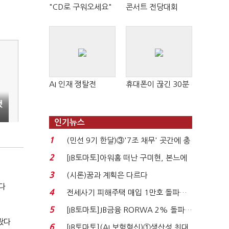
"CD로 구워오세요"
콘서트 전당대회
AI 인재 쟁탈전
휴대폰이 끊긴 30분
됐
인기뉴스
1
(민선 9기 한달)③'7조 채무' 곳간에 충
격…추미애, 20년...
2
[IB토마토]아워홈 떠난 구미현, 본느에
340억 베팅…가...
3
(시론)꿈과 계획은 다르다
다
4
전세사기 피해주택 매입 1만호 돌파…
누적 피해자 4만2...
5
[IB토마토]JB금융 RORWA 2% 돌파…
봤다
실적 견인은 은행 ...
6
[IB토마토](AI 보험혁신)①생산성 최대