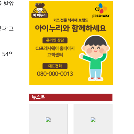
를 받았
했다"고
 54억
뉴스북