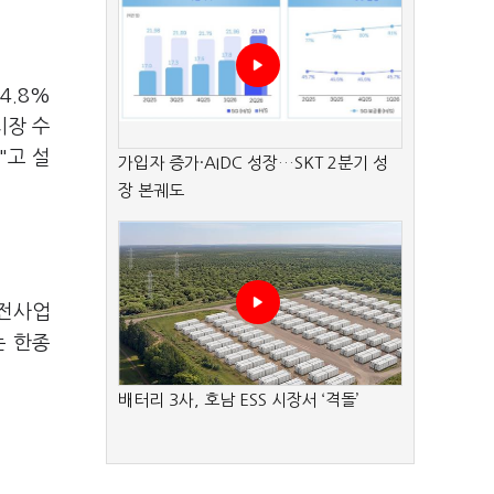
4.8%
시장 수
"고 설
가입자 증가·AIDC 성장…SKT 2분기 성
장 본궤도
가전사업
는 한종
배터리 3사, 호남 ESS 시장서 ‘격돌’