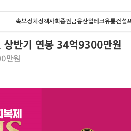
속보
정치
정책
사회
증권
금융
산업
테크
유통
건설
 상반기 연봉 34억9300만원
00만원