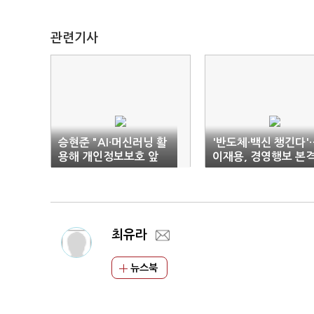
관련기사
승현준 "AI·머신러닝 활
'반도체·백신 챙긴다'
용해 개인정보보호 앞
이재용, 경영행보 본
장"
화 속도
최유라
뉴스북