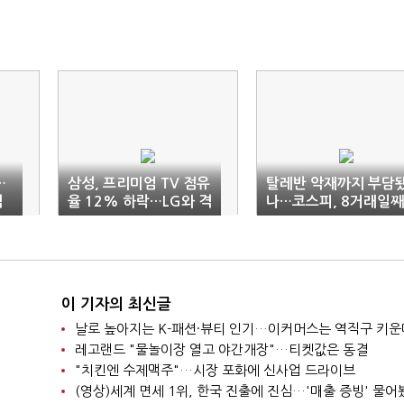
…
삼성, 프리미엄 TV 점유
탈레반 악재까지 부담
격
율 12% 하락…LG와 격
나…코스피, 8거래일째
차 축소
추락
이 기자의 최신글
날로 높아지는 K-패션·뷰티 인기…이커머스는 역직구 키운
레고랜드 "물놀이장 열고 야간개장"…티켓값은 동결
"치킨엔 수제맥주"…시장 포화에 신사업 드라이브
(영상)세계 면세 1위, 한국 진출에 진심…'매출 증빙' 물어