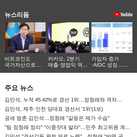
뉴스리듬
비트코인도
카카오, 2분기
가입자 증가
국가자산으로…'
매출·영업익 역대
·AIDC 성장…
보관·평가·처분'
최대…에이전트
SKT 2분기 성장
기준은 숙제
AI 수익화 관건
본궤도
주요 뉴스
김민석, 누적 45.42%로 경선 1위…정청래와 격차
0.86%p(2보)
김민석, 제주·인천 당대표 경선서 '1위'(1보)
공세 멈춘 김민석…정청래 "갈등은 제가 수습"
"팀 정청래 정리" "이중잣대 말라"…민주 최고위원 계파
다툼 격화
김민석 "경선갈등 완전 제로 노력"…정청래 "반명 공세