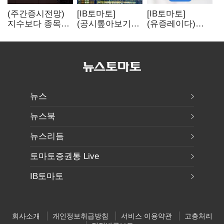
(주간증시전망)
[IB토마토]
[IB토마토]
지수보다 종목…
(공시톺아보기)
(유증레이다)
선별 장세
수주 공시, 왜
툴젠, 조달액
이어진다
바로 매출로
3분의 1 토막…
잡히지 않을까
특허소송
비용부터 챙긴다
뉴스
뉴스북
뉴스리듬
토마토증권통 Live
IB토마토
회사소개
개인정보취급방침
서비스 이용약관
고충처리