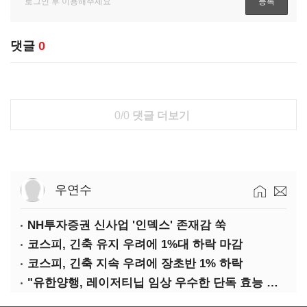
댓글
0
0/0
댓글 더보기
우연수
NH투자증권 신사업 '인덱스' 존재감 쑥
코스피, 긴축 유지 우려에 1%대 하락 마감
코스피, 긴축 지속 우려에 장초반 1% 하락
"유한양행, 레이저티닙 임상 우수한 단독 효능 입증"-대신