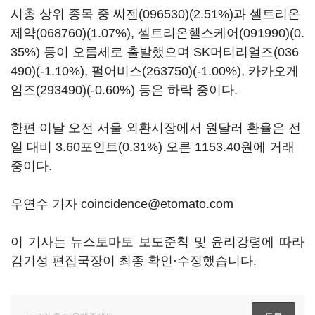
시총 상위 종목 중
씨젠(096530)
(2.51%)과
셀트리온
제약(068760)
(1.07%),
셀트리온헬스케어(091990)
(0.
35%) 등이 오름세로 출발했으며
SK머티리얼즈(036
490)
(-1.10%),
펄어비스(263750)
(-1.00%),
카카오게
임즈(293490)
(-0.60%) 등은 하락 중이다.
한편 이날 오전 서울 외환시장에서 원달러 환율은 전
일 대비 3.60포인트(0.31%) 오른 1153.40원에 거래
중이다.
우연수 기자 coincidence@etomato.com
이 기사는 뉴스토마토 보도준칙 및 윤리강령에 따라
김기성 편집국장이 최종 확인·수정했습니다.