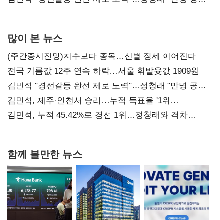
사과부터"
많이 본 뉴스
(주간증시전망)지수보다 종목…선별 장세 이어진다
전국 기름값 12주 연속 하락…서울 휘발윳값 1909원
김민석 "경선갈등 완전 제로 노력"…정청래 "반명 공세
사과부터"
김민석, 제주·인천서 승리…누적 득표율 '1위
탈환'(종합)
김민석, 누적 45.42%로 경선 1위…정청래와 격차
0.86%p(2보)
함께 볼만한 뉴스