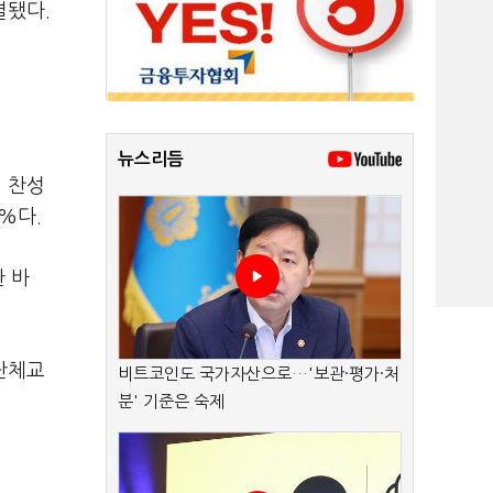
결됐다.
뉴스리듬
. 찬성
%다.
 바
 단체교
비트코인도 국가자산으로…'보관·평가·처
분' 기준은 숙제