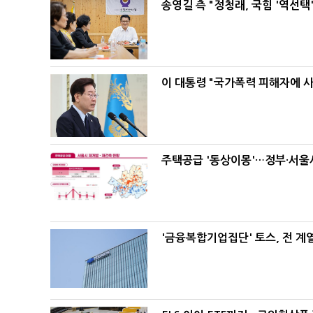
송영길 측 "정청래, 국힘 '역선
이 대통령 "국가폭력 피해자에 
주택공급 '동상이몽'…정부·서울시
'금융복합기업집단' 토스, 전 