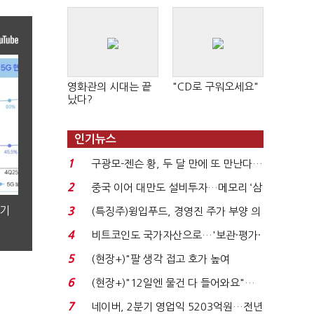
영화관의 시대는 끝
"CD로 구워오세요"
났다?
인기뉴스
1
구광모-젠슨 황, 두 달 만에 또 만난다…
로봇·AI 등 논...
2
중국 이어 대만도 설비투자…메모리 ‘삼
국전쟁’
분기
3
(특징주)윙입푸드, 경영진 주가 부양 의
지에 상한가...
4
비트코인도 국가자산으로…'보관·평가·
처분' 기준은 ...
5
(현장+)"팔 생각 접고 호가 높여
요"…'덜 똘똘한 한 채' 20...
6
(현장+)"12일엔 물건 다 들어와요"…
빈 매대 채우며 문 연 ...
7
네이버, 2분기 영업익 5203억원…전년