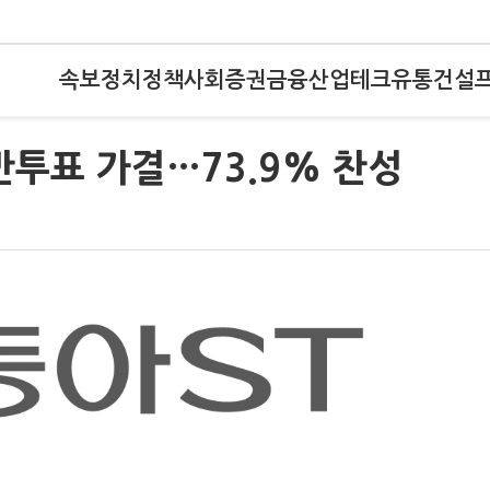
속보
정치
정책
사회
증권
금융
산업
테크
유통
건설
반투표 가결…73.9% 찬성