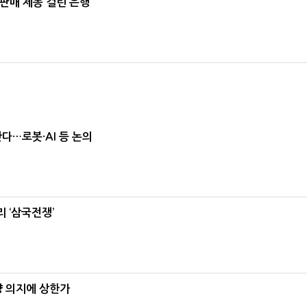
 판매 제동 걸린 은행
난다…로봇·AI 등 논의
 ‘삼국전쟁’
양 의지에 상한가