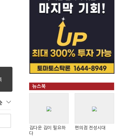
뉴스북
순
집다운 집이 필요하
편의점 전성시대
다