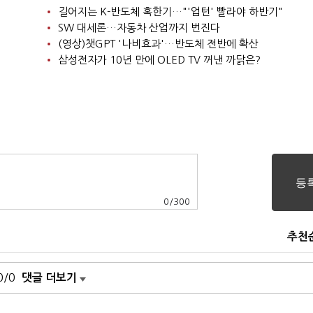
길어지는 K-반도체 혹한기…"'업턴' 빨라야 하반기"
SW 대세론…자동차 산업까지 번진다
(영상)챗GPT '나비효과'…반도체 전반에 확산
삼성전자가 10년 만에 OLED TV 꺼낸 까닭은?
0
/
300
추천
0/0
댓글 더보기