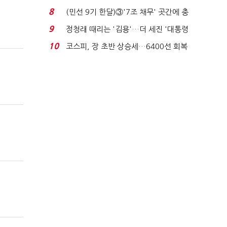
비 0.2% 감소...
8
(민선 9기 한달)③'7조 채무' 곳간에 충
격…추미애, 20년...
9
정청래 때리는 '김용'…더 세진 '대통령
최측근' 입...
10
코스피, 장 초반 상승세…6400선 회복
시도