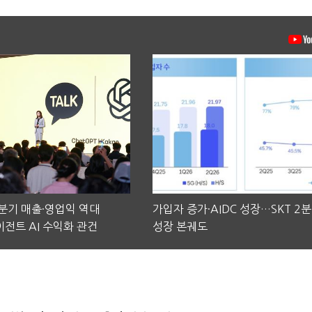
2분기 매출·영업익 역대
가입자 증가·AIDC 성장…SKT 2
전트 AI 수익화 관건
성장 본궤도