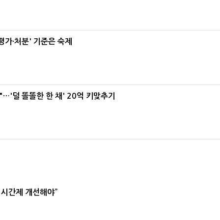
가·처분' 기준은 숙제
"…'덜 똘똘한 한 채' 20억 키맞추기
2시간제 개선해야”