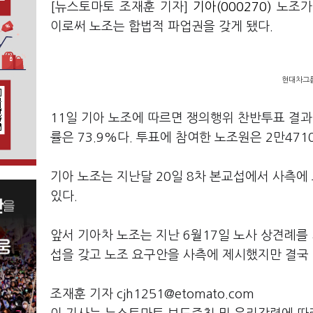
[뉴스토마토 조재훈 기자]
기아(000270)
노조가
이로써 노조는 합법적 파업권을 갖게 됐다.
현대차그룹
11일 기아 노조에 따르면 쟁의행위 찬반투표 결과 
률은 73.9%다. 투표에 참여한 노조원은 2만471
기아 노조는 지난달 20일 8차 본교섭에서 사측
있다.
앞서 기아차 노조는 지난 6월17일 노사 상견례를 
섭을 갖고 노조 요구안을 사측에 제시했지만 결국
조재훈 기자 cjh1251@etomato.com