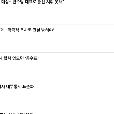
택' 대상…민주당 대표로 총선 지휘 못해"
사과…적극적 조사로 진실 밝혀야"
 협력 없으면 '공수표'
계열사 내부통제 표준화